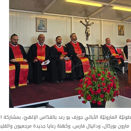
نطونيّة المارونيّة الأباتي جوزف بو رعد بالقدّاس الإلهيّ، بمشاركة الأ
ن مارون بورحّال، ودانيال فارس، وكهنة رعايا جديدة مرجعيون والقلي