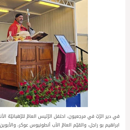
في دير الرّبّ في مرجعيون، احتفل الرّئيس العامّ للرّهبانيّة الأ
ابراهيم بو راجل، والقيّم العامّ الأب أنطونيوس عوكر، والأبوي