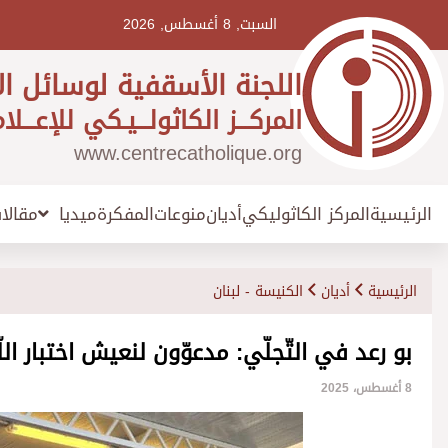
Ski
t
السبت, 8 أغسطس, 2026
conten
اللجنة الأسقفية لوسائل ال
المركـــز الكاثولـــيـكي للإعـــلا
www.centrecatholique.org
الرئيسية
المركز الكاثوليكي
أديان
منوعات
المفكرة
مقالا
ميديا
الرئيسية
أديان
الكنيسة - لبنان
بو رعد في التّجلّي: مدعوّون لنعيش اختبار الل
8 أغسطس، 2025