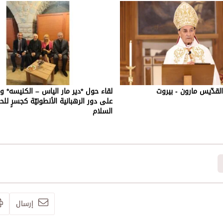
القدّيس مارون - بيروت
لقاء حول *دير مار الياس – الكنيسه* و
على دور الرهبانية الأنطونيّة كجسرٍ للحو
السلام
إرسال