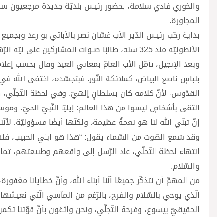
والخوري فادي سلامة، بحضور رئيس بلديّة جديدة مرجعيون سري 
المجاورة.
بداية رحّب رئيس الدّير الأب غسّان نصر بالأباتي بو رعد وبجميع ال
الأنطونيّة منذ 325 سنة، طالبًا صلوات المشاركين على نيّة الرّهبانيّة “لكي تبقى علامة رجاء في مجتمع”.
وبعد الإنجيل، تأمّل الأب العامّ بمعاني العيد وقال بحسب إعلام ا
بلباسٍ ناصع البياض، كملائكة النّور. فبتجسّده، اختفى الله 
القدّوس، لأنّ كلامه كان بسلطانٍ إلهيّ. وفي لحظة التّجلّي، كش
التقى بأشخاصٍ ليسوا من هذا العالم: إيليّا النّبيّ الحيّ، ومو
إنّ تبنّي الله لنا هو نعمةٌ عظيمة، ولكنّها أيضًا مسؤوليّة، لأنّنا
وقد سُمع الصّوت من السّماء يقول: “هذا هو ابني الحبيب، فله
انتهاء لحظة التّجلّي، عاد الرّسل إلى واقعهم وطبيعتهم، تمامً
والسّلام.
من المهمّ أن نتذكّر جميعًا أنّنا أبناء الله، وأنّ خطايانا مغفور
الّذي يوحي بالسّلام والفرح، بالرّغم من المآسي الّتي نعيشها وال
الحقيقيّ بيسوع، وفرحة التّجلّي، ونحن واثقون بأنّ قوّتنا تكمن