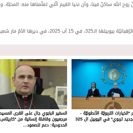
روح الله ساكنٌ فينا، وأن نحيا القيم الّتي تعلّمناها منه: المحبّة، و
2025، في ديرها الأمّ مار شعيا.
*الخيارات التربويّة الأنطونيّة -
السفير البابوي جال على القرى المسي
قراءة تاريخيّة وتجديد تربوي* في اليوبيل ال 325
مرجعيون وقافلة إنسانية من *كاريتاس*
الحدودية: دعم للصمود…