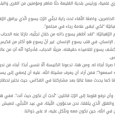
غلمية، ورئيس بلدية القليعة حنّا ضاهر ومؤمنين من القرى والبل
حاضرين، واضعًا اللّقاء تحت راية تجلّي الرّبّ يسوع الّذي يرافق الرّهب
لرّهبانيّة: “لقد أظهر يسوع ذاته من خلال تجلّيه، نازعًا عنه الحجاب، 
في الإنسان، في قلب يسوع الإنسان. غير أنّ يسوع هو أكثر من قدّيس
ف يسوع لتلاميذه حقيقته، مزيلًا الحجاب، فأدركوا أنّه آتٍ من عالمٍ
سى.
 صرنا أبناءً له. ومن هنا، تدعونا الكنيسة ألّا ننسى أبدًا: أبناء مَن نحن
 اسمعوا”؛ فمَن أراد أن يعرف مشيئة الله، عليه أن يُصغي إلى يسو
ا كما يحدث معنا غالبًا بعد مشاركتنا في القدّاس، حيث نختبر لحظات
ة، وأن نرفع قلوبنا إلى الرّبّ قائلين: “نُحبّ أن نكون حيث أنت”. ففي ه
قلق الّذي يثقلنا، نحن مدعوّون، اللّيلة، في عيد التّجلّي، لنعيش اخت
 في الله، حين نكون معه ونتّكل عليه، لا على ذواتنا.