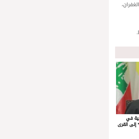
الغفران،
حية في
 إلى القرى