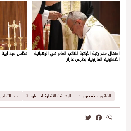
احتفال منح رتبة الأباتية للنائب العام في الرهبانية
قدّاس عيد أبينا 
الأنطونية المارونية بطرس عازار
الأباتي جوزف بو رعد
الرهبانية الأنطونية المارونية
عيد_التجلي
Twitter
Facebook
WhatsApp