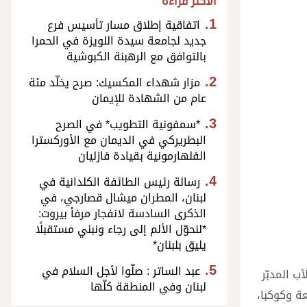
الأكثر قراءة
اتفاقية إطلاق مسار تأسيس فرع
جديد لجامعة سيدة اللويزة في الحمرا
بالتوافق مع الرهبنة الكبوشية
مزار شهداء المكسيك: صرح يخلّد مئة
عام من الشهادة للإيمان
*سمفونية التطويب* في الصرح
البطريركي في الديمان مع الأوركسترا
الفلهارمونية بقيادة فازليان
رسالة رئيس الطائفة الكلدانية في
لبنان، المطران ميشال قصارجي، في
الذكرى السادسة لانفجار مرفأ بيروت:
*لنحوّل الألم إلى رجاء ونبني مستقبلًا
يليق بلبنان*
عبد الساتر : صلّوا لأجل السلام في
ب المدبّر
لبنان وفي المنطقة كلّها
عة وكوكبا،