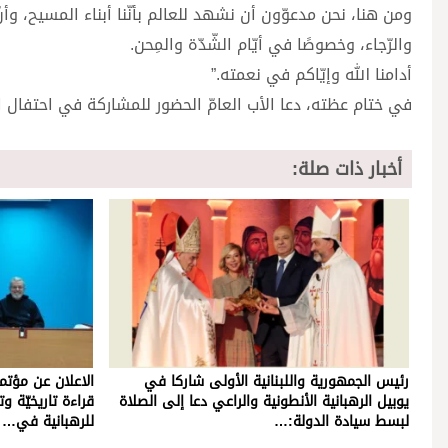
ومن هنا، نحن مدعوّون أن نشهد للعالم بأنّنا أبناء المسيح، وأنّ 
والرّجاء، وخصوصًا في أيّام الشّدّة والمِحن.
أدامنا الله وإيّاكم في نعمته.”
في ختام عظته، دعا الأب العامّ الحضور للمشاركة في احتفال الرّهبانيّة بيوبيلها الـ325، في 15 آب 
أخبار ذات صلة:
رئيس الجمهورية واللبنانية الأولى شاركا في
الاعلان عن مؤتمر 
يوبيل الرهبانية الأنطونية والراعي دعا إلى الصلاة
لبسط سيادة الدولة:…
للرهبانية في…