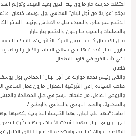
احتفلت مدرسة مار مارون بيت الدين بعيد الميلاد وتوزيع الهدا
تجمّع “موازنة من أجل لبنان” المحامي بول يوسف كنعان، قائ
الدكتور عمر غنام، والسيدة نظيرة الاطرش ورئيس المركز الكاث
والمعلمات والنقيب حنا زينون والدكتور بيار عازار.
تخلل الاحتفال كلمة لرئيس المركز الكاثوليكي للاعلام المونس
مارون عمار شدد فيها على معاني الميلاد والأمل والرجاء، وعل
التي بثت الفرح في قلوب الاطفال.
كنعان
والقى رئيس تجمع موارنة من أجل لبنان” المحامي بول يوسف كن
صاحب السيادة راعي الأبرشية المطران مارون عمار السامي الاحت
والروحي الفاعل، من علاماتِ ترسّخٍ في جبلِ المصالحة والعيش م
والتعددية، والغنى الروحي والثقافي والوطني”.
اضاف: “فهنا قلب لبنان، وهنا الكنيسة المارونية بكهنتِها ورهب
الجبل ويبقى لبنان مهما اشتدت ِالأزمات، ومهما كثُرتِ الصعوبات،
الاقتصادية والاجتماعية، واستعادة الحضور اللبناني الفاعل في