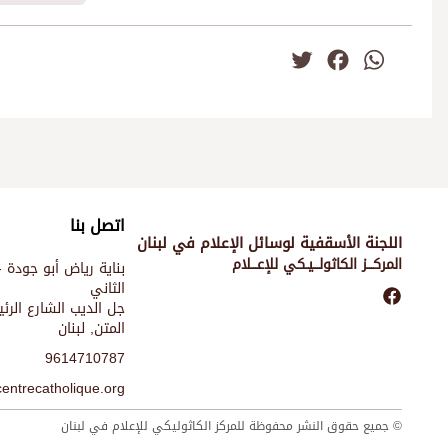
Twitter
Facebook
WhatsApp
اتصل بنا
اللجنة الأسقفية لوسائل الإعلام في لبنان
المركـــز الكاثولـــيـكي للإعـــلام
بناية رياض أبو جودة -
الثاني
جل الديب الشارع الر
المتن, لبنان
9614710787
entrecatholique.org
© جميع حقوق النشر محفوظة للمركز الكاثوليكي للإعلام في لبنان