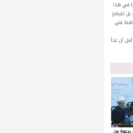
نا في هذا
 بل تترسّخ
حافظ على
مل أن غداً
ر بدعوة من