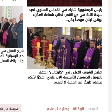
رئيس الجمهورية شارك في القداس السنوي لعيد
سيدة التلة في دير القمر: نطلب شفاعة العذراء
ليبقى لبنان موحداً بكل…
شيخ العقل في تو
مع الرهبانية الم
والشراكة الفعلي
اقليم الشوف الاعلى في *كاريتاس* احتفل
باليوبيل الخمسين لتأسيسه الاب غاوي: شكرًا لأنكم
صنعتم تاريخًا من المحبة لا يُمحى
المصدر:
الوكالة الوطنية للإعلام
مدرسة مار مار