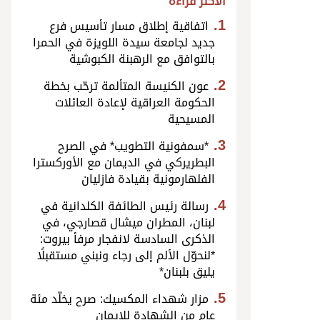
الأكثر قراءة
اتفاقية إطلاق مسار تأسيس فرع
جديد لجامعة سيدة اللويزة في الحمرا
بالتوافق مع الرهبنة الكبوشية
عون الكنيسة المتألمة ترحّب بخطة
الحكومة العراقية لإعادة العائلات
المسيحية
*سمفونية التطويب* في الصرح
البطريركي في الديمان مع الأوركسترا
الفلهارمونية بقيادة فازليان
رسالة رئيس الطائفة الكلدانية في
لبنان، المطران ميشال قصارجي، في
الذكرى السادسة لانفجار مرفأ بيروت:
*لنحوّل الألم إلى رجاء ونبني مستقبلًا
يليق بلبنان*
مزار شهداء المكسيك: صرح يخلّد مئة
عام من الشهادة للإيمان