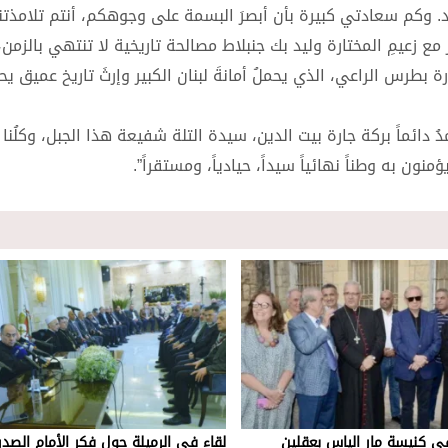
مجيد. وكم سعادتي كبيرة بأن أبصرَ البسمة على وجوهكم، أنتم تلامذت
مع زعيمِ المختارة وليد بك جنبلاط مصالحة تاريخية لا تنتهي بالزمن،
 بطرس الراعي، الذي يحملُ أمانةَ لبنان الكبير وإرثَ تاريخ عميق ي
 دائماً بركة جارة بيت الدين، سيدة التلة شفيعة هذا الجبل، وكلُنا أ
ون به وطناً نهائياً سيداً، حيادياً، ومستقراً”.
في كنيسة مار الياس بعقلين
لقاء في الرميلة حول فكر الأمام الصد