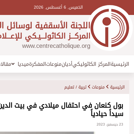
Ski
t
الخميس, 6 أغسطس, 2026
conten
اللجنة الأسقفية لوسائل ال
المركـــز الكاثولـــيـكي للإعـــلا
www.centrecatholique.org
الرئيسية
المركز الكاثوليكي
أديان
منوعات
المفكرة
مقالا
ميديا
الرئيسية
منوعات
تربية / تعليم
بول كنعان في احتفال ميلادي في بيت الدين:
سيداً حيادياً
23 ديسمبر، 2023