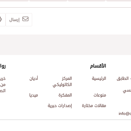
إرسال
الأقسام
روا
 الطابق
الرئيسية
المركز
أديان
خري
الكاثوليكي
من 
ئيسي
اتصل
منوعات
المفكرة
ميديا
مقالات مختارة
إصدارات حبرية
info@c