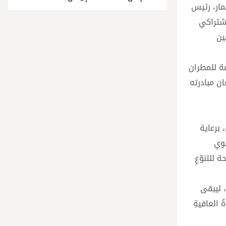
مار، رئيس
اشتراكي
ين
مة للمطران
ن مبادرته
برعاية
بوي
للتنوّعِ
، ليبقى
 العافيةِ