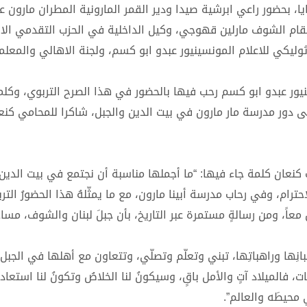
يا، بحضور راعي ابرشية صيدا ودير القمر المارونية المطران مارون ع
مقام الشوف مارلين قهوجي، وكيل الداخلية في الحزب التقدمي ال
وليكي للاعلام المونسينيور عبدو ابو كسم، ولجنة الاهالي والمعلم
نيور عبدو ابو كسم رحب فيها بالحضور في هذا الصرح التربوي، وكل
ى دور مدرسة مار مارون في بيت الدين والجبل، شاكرا للمحامي كنعا
عان كلمة جاء فيها: “ما أجملها مناسبة أن نجتمع في بيت الدين، 
رام، وفي رحاب مدرسة أبينا مارون، مع ما يمثّلهُ هذا الحضورُ التر
عاً، ومن رسالةٍ مستمرة عبر التاريخ، بأن جبلَ لبنان والشوف، مساحة 
انِها وراهباتِها، تبني وتعلّم وتصلّي، وتتعاون مع أهلها في الجبل
 فالميلاد آتٍ والأمل باقٍ، وسيكونُ لنا الخلاصُ وتكونُ لنا استعادةُ
 محيطَه والعالم”.