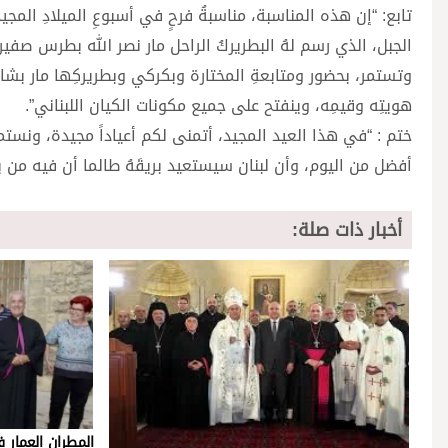
تابع: “إن هذه المناسبة، مناسبةُ فرحٍ في أسبوعِ الميلادِ ال
الجبل، الذي رسم لهُ البطريركُ الراحل مار نصر الله بطرس صفير 
وتستمر، بحضور ومتابعةِ المختارة وبكركي وبطريركِها مار بشارة
هويتِه وقيمِه، وينفتح على جميع مكونات الكيان اللبناني”.
ختم : “في هذا العيد المجيد، أتمنى لكم أعياداً مجيدة، ونستمدُ
أفضل من اليوم، وأن لبنان سيستعيد بريقَهُ طالما أن فيه من يؤمن
أخبار ذات صلة:
المطران العمار 