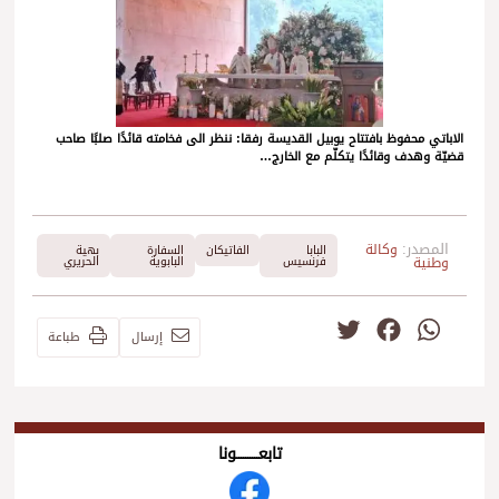
الاباتي محفوظ بافتتاح يوبيل القديسة رفقا: ننظر الى فخامته قائدًا صلبًا صاحب
قضيّة وهدف وقائدًا يتكلّم مع الخارج…
المصدر:
وكالة
البابا
الفاتيكان
السفارة
بهية
وطنية
فرنسيس
البابوية
الحريري
Twitter
Facebook
WhatsApp
إرسال
طباعة
تابعــــــــــونا