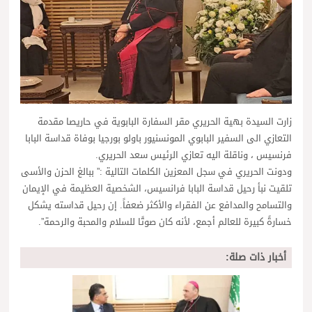
زارت السيدة بهية الحريري مقر السفارة البابوية في حاريصا مقدمة
التعازي الى السفير البابوي المونسنيور باولو بورجيا بوفاة قداسة البابا
فرنسيس ، وناقلة اليه تعازي الرئيس سعد الحريري.
ودونت الحريري في سجل المعزين الكلمات التالية :” ببالغ الحزن والأسى
تلقيت نبأ رحيل قداسة البابا فرانسيس، الشخصية العظيمة في الإيمان
والتسامح والمدافع عن الفقراء والأكثر ضعفاً. إن رحيل قداسته يشكل
خسارةً كبيرة للعالم أجمع، لأنه كان صوتًا للسلام والمحبة والرحمة”.
أخبار ذات صلة: