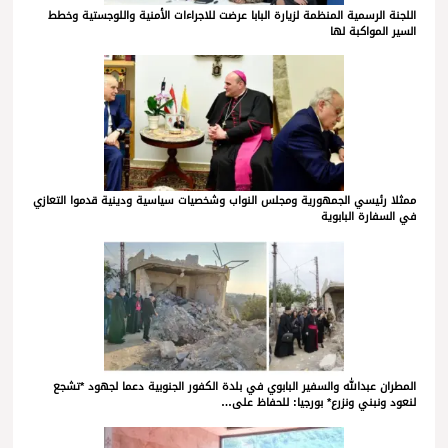
اللجنة الرسمية المنظمة لزيارة البابا عرضت للاجراءات الأمنية واللوجستية وخطط
السير المواكبة لها
ممثلا رئيسي الجمهورية ومجلس النواب وشخصيات سياسية ودينية قدموا التعازي
في السفارة البابوية
المطران عبدالله والسفير البابوي في بلدة الكفور الجنوبية دعما لجهود *تشجع
لنعود ونبني ونزرع* بورجيا: للحفاظ على…