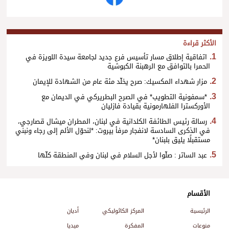
الأكثر قراءة
اتفاقية إطلاق مسار تأسيس فرع جديد لجامعة سيدة اللويزة في
الحمرا بالتوافق مع الرهبنة الكبوشية
مزار شهداء المكسيك: صرح يخلّد مئة عام من الشهادة للإيمان
*سمفونية التطويب* في الصرح البطريركي في الديمان مع
الأوركسترا الفلهارمونية بقيادة فازليان
رسالة رئيس الطائفة الكلدانية في لبنان، المطران ميشال قصارجي،
في الذكرى السادسة لانفجار مرفأ بيروت: *لنحوّل الألم إلى رجاء ونبني
مستقبلًا يليق بلبنان*
عبد الساتر : صلّوا لأجل السلام في لبنان وفي المنطقة كلّها
الأقسام
الرئيسية
المركز الكاثوليكي
أديان
منوعات
المفكرة
ميديا