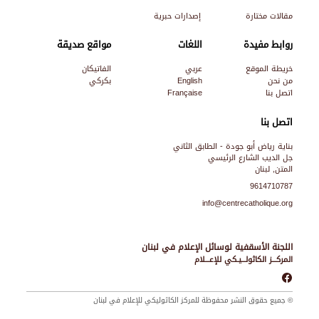
مقالات مختارة
إصدارات حبرية
روابط مفيدة
اللغات
مواقع صديقة
خريطة الموقع
عربي
الفاتيكان
من نحن
English
بكركي
اتصل بنا
Française
اتصل بنا
بناية رياض أبو جودة - الطابق الثاني
جل الديب الشارع الرئيسي
المتن, لبنان
9614710787
info@centrecatholique.org
اللجنة الأسقفية لوسائل الإعلام في لبنان
المركـــز الكاثولـــيـكي للإعـــلام
© جميع حقوق النشر محفوظة للمركز الكاثوليكي للإعلام في لبنان