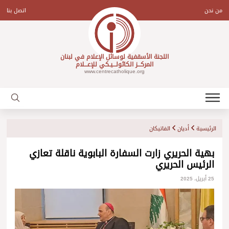
Ski
t
من نحن
اتصل بنا
conten
اللجنة الأسقفية لوسائل الإعلام في لبنان
المركـــز الكاثولـــيـكي للإعـــلام
www.centrecatholique.org
الرئيسية
أديان
الفاتيكان
بهية الحريري زارت السفارة البابوية ناقلة تعازي
الرئيس الحريري
25 أبريل، 2025