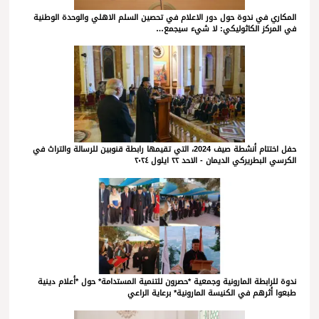
المكاري في ندوة حول دور الاعلام في تحصين السلم الاهلي والوحدة الوطنية
في المركز الكاثوليكي: لا شيء سيجمع…
حفل اختتام أنشطة صيف 2024، التي تقيمها رابطة قنوبين للرسالة والتراث في
الكرسي البطريركي الديمان - الاحد ٢٢ ايلول ٢٠٢٤
ندوة للرابطة المارونية وجمعية *حصرون للتنمية المستدامة* حول *أعلام دينية
طبعوا أثرهم في الكنيسة المارونية* برعاية الراعي