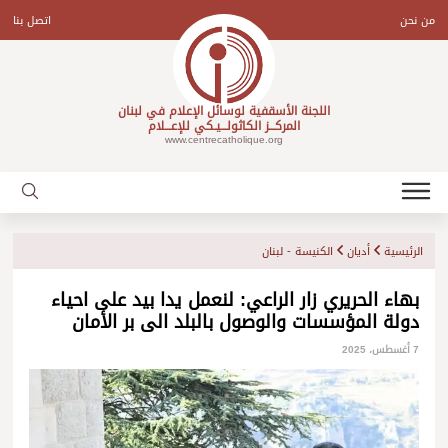
Ski
t
من نحن
اتصل بنا
conten
اللجنة الأسقفية لوسائل الإعلام في لبنان
المركـــز الكاثولـــيـكي للإعـــلام
www.centrecatholique.org
الرئيسية
أديان
الكنيسة - لبنان
بهاء الحريري زار الراعي: لنعمل يدا بيد على احياء
دولة المؤسسات والوصول بالبلد الى بر الأمان
7 أغسطس، 2025