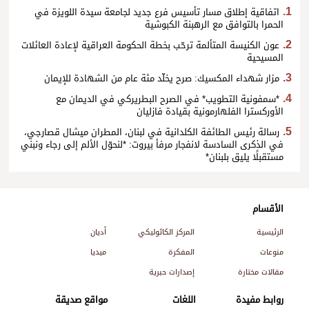
اتفاقية إطلاق مسار تأسيس فرع جديد لجامعة سيدة اللويزة في
الحمرا بالتوافق مع الرهبنة الكبوشية
عون الكنيسة المتألمة ترحّب بخطة الحكومة العراقية لإعادة العائلات
المسيحية
مزار شهداء المكسيك: صرح يخلّد مئة عام من الشهادة للإيمان
*سمفونية التطويب* في الصرح البطريركي في الديمان مع
الأوركسترا الفلهارمونية بقيادة فازليان
رسالة رئيس الطائفة الكلدانية في لبنان، المطران ميشال قصارجي،
في الذكرى السادسة لانفجار مرفأ بيروت: *لنحوّل الألم إلى رجاء ونبني
مستقبلًا يليق بلبنان*
الأقسام
الرئيسية
المركز الكاثوليكي
أديان
منوعات
المفكرة
ميديا
مقالات مختارة
إصدارات حبرية
روابط مفيدة
اللغات
مواقع صديقة