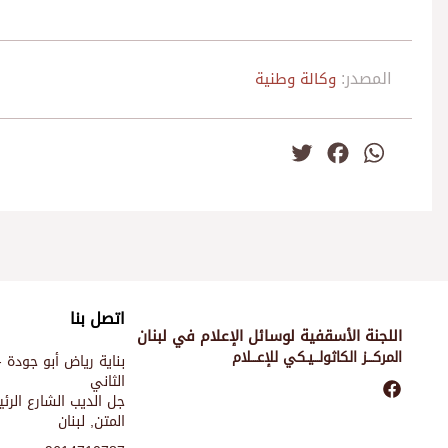
المصدر:
وكالة وطنية
Twitter
Facebook
WhatsApp
اتصل بنا
اللجنة الأسقفية لوسائل الإعلام في لبنان
المركـــز الكاثولـــيـكي للإعـــلام
بناية رياض أبو جودة -
الثاني
جل الديب الشارع الر
المتن, لبنان