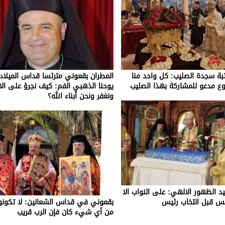
بة سجدة الصليب: كل واحد منا
المطران بقعوني مترئسا قداس الميلا
وع مدعو للمشاركة بهذا الصليب
يوحنا الذهبي الفم: كيف نجرؤ على الا 
ونغفر ونحن أبناء الله؟
 الظهور الالهي: على النواب الا
لس قبل انتخاب رئيس
بقعوني في قداس الشعانين: لا تكون
من أي شيء كان فإن الرب قريب