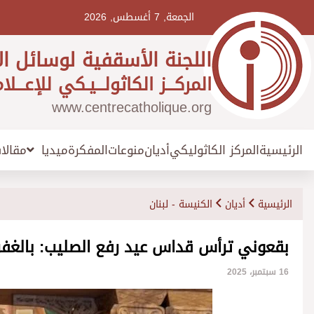
Ski
t
الجمعة, 7 أغسطس, 2026
conten
اللجنة الأسقفية لوسائل ال
المركـــز الكاثولـــيـكي للإعـــلا
www.centrecatholique.org
الرئيسية
المركز الكاثوليكي
أديان
منوعات
المفكرة
مقالا
ميديا
الرئيسية
أديان
الكنيسة - لبنان
بقعوني ترأس قداس عيد رفع الصليب: بالغف
16 سبتمبر، 2025