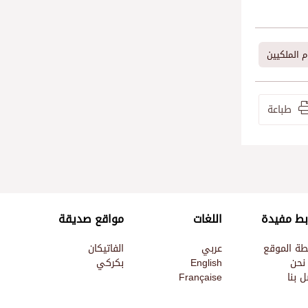
م الملكيين
طباعة
بط مفيدة
اللغات
مواقع صديقة
طة الموقع
عربي
الفاتيكان
نحن
English
بكركي
 بنا
Française