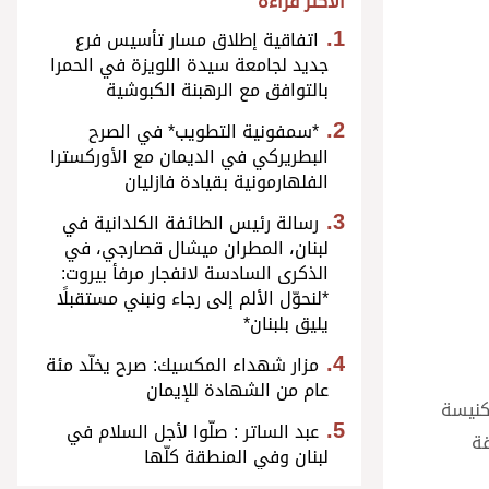
الأكثر قراءة
اتفاقية إطلاق مسار تأسيس فرع
جديد لجامعة سيدة اللويزة في الحمرا
بالتوافق مع الرهبنة الكبوشية
*سمفونية التطويب* في الصرح
البطريركي في الديمان مع الأوركسترا
الفلهارمونية بقيادة فازليان
رسالة رئيس الطائفة الكلدانية في
لبنان، المطران ميشال قصارجي، في
الذكرى السادسة لانفجار مرفأ بيروت:
*لنحوّل الألم إلى رجاء ونبني مستقبلًا
يليق بلبنان*
مزار شهداء المكسيك: صرح يخلّد مئة
عام من الشهادة للإيمان
كنيسة
عبد الساتر : صلّوا لأجل السلام في
قة
لبنان وفي المنطقة كلّها