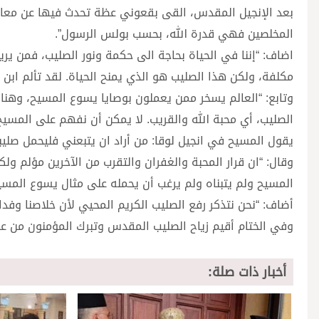
بعد الإنجيل المقدس، القى بقعوني عظة تحدث فيها عن معاني ع
المخلصين فهي قدرة الله، بحسب بولس الرسول”.
اضاف: “إننا في الحياة بحاجة الى حكمة ونور الصليب، فمن يريد
مكلفة، ولكن هذا الصليب هو الذي يمنح الحياة. لقد تألم ابن ا
وتابع: “العالم يسخر ممن يعملون بوصايا يسوع المسيح، وه
الصليب، أي محبة الله والقريب. لا يمكن أن نفهم على المسيح،
يقول المسيح في انجيل لوقا: من أراد ان يتبعني فليحمل صليب
وقال: “ان قرار المحبة والغفران والتقرب من الآخرين مؤلم 
المسيح ولم يتبناه ولم يرغب أن يحمله على مثال يسوع المسي
أضاف: “نحن نتذكر رفع الصليب الكريم المحيي لأن خلاصنا وفد
وفي الختام أقيم زياح الصليب المقدس وتبرك المؤمنون من عو
أخبار ذات صلة: