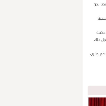
دنا نحن
محبة
 حكمة
جل ذلك
يفهم صليب