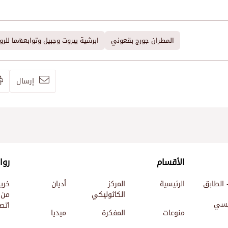
المطران جورج بقعوني
ابرشية بيروت وجبيل وتوابعهما للرو
إرسال
الأقسام
روا
 الطابق
الرئيسية
المركز
أديان
خري
الكاثوليكي
من 
ئيسي
اتصل
منوعات
المفكرة
ميديا