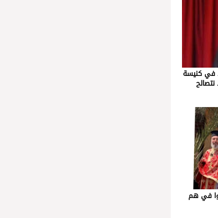
د في كنيسة
نتصالح
وا في هم