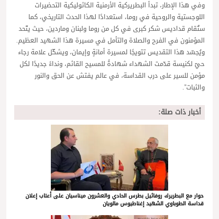
وفي هذا الإطار، تبدأ البطريركية الأرمنية الكاثوليكية التحضيرات
اللوجستية والروحية في روما، استعدادًا لهذا الحدث التاريخي، كما
ستُقام قداديس شكر كبرى في كل من روما ولبنان وماردين، حيث يتّحد
المؤمنون في الفرح والصلاة والتأمل في مسيرة هذا الشهيد العظيم.
ويُجسّد هذا التقديس تتويجًا لمسيرة أمانةٍ وإيمان، ويشكّل علامة رجاء
حيّ لكنيسة قدّمت الشهداء شهادةً للمسيح القائم، ونداءً جديدًا لكل
مؤمن للسير على درب القداسة، في عالم يفتش عن الحق والنور
والثبات”.
أخبار ذات صلة:
حوار مع البطريرك روفائيل بطرس الحادي والعشرون ميناسيان على أعتاب إعلان
قداسة الطوباوي الشهيد إغناطيوس مالويان