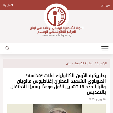
Ski
t
من نحن
اتصل بنا
conten
اللجنة الأسقفية لوسائل الإعلام في لبنان
المركـــز الكاثولـــيـكي للإعـــلام
www.centrecatholique.org
الرئيسية
أديان
الكنيسة - لبنان
بطريركية الأرمن الكاثوليك اعلنت *قداسة*
الطوباوي الشهيد المطران إغناطيوس مالويان
والبابا حدد 19 تشرين الأول موعدًا رسميًا للاحتفال
بالتقديس
16 يونيو، 2025