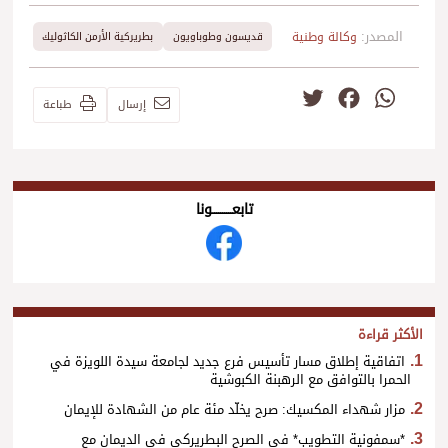
المصدر:
وكالة وطنية
قديسون وطوباويون
بطريركية الأرمن الكاثوليك
Twitter
Facebook
WhatsApp
إرسال
طباعة
تابعــــــــــونا
الأكثر قراءة
اتفاقية إطلاق مسار تأسيس فرع جديد لجامعة سيدة اللويزة في
الحمرا بالتوافق مع الرهبنة الكبوشية
مزار شهداء المكسيك: صرح يخلّد مئة عام من الشهادة للإيمان
*سمفونية التطويب* في الصرح البطريركي في الديمان مع