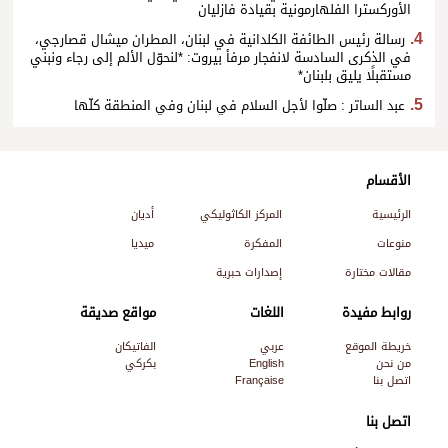
الأوركسترا الفلهارمونية بقيادة فازليان
رسالة رئيس الطائفة الكلدانية في لبنان، المطران ميشال قصارجي،
في الذكرى السادسة لانفجار مرفأ بيروت: *لنحوّل الألم إلى رجاء ونبني
مستقبلًا يليق بلبنان*
عبد الساتر : صلّوا لأجل السلام في لبنان وفي المنطقة كلّها
الأقسام
الرئيسية
المركز الكاثوليكي
أديان
منوعات
المفكرة
ميديا
مقالات مختارة
إصدارات حبرية
روابط مفيدة
اللغات
مواقع صديقة
خريطة الموقع
عربي
الفاتيكان
من نحن
English
بكركي
اتصل بنا
Française
اتصل بنا