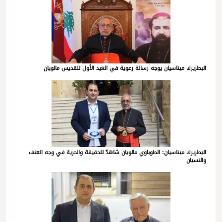
البطريرك ميناسيان يوجه رسالة رعوية في العيد الأول للقديس مالويان
البطريرك ميناسيان: الطوباوي مالويان شاهدٌ للحقيقة والحرية في وجه العنف
والنسيان