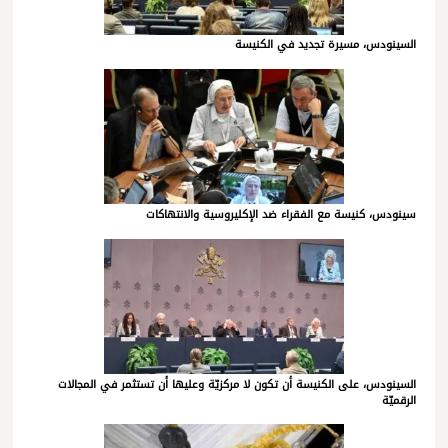
السينودس، مسيرة تجديد في الكنيسة
سينودس، كنيسة مع الفقراء ضد الإكليروسية والانتهاكات
السينودس، على الكنيسة أن تكون لا مركزيّة وعليها أن تستثمر في المجالات
الرقميّة