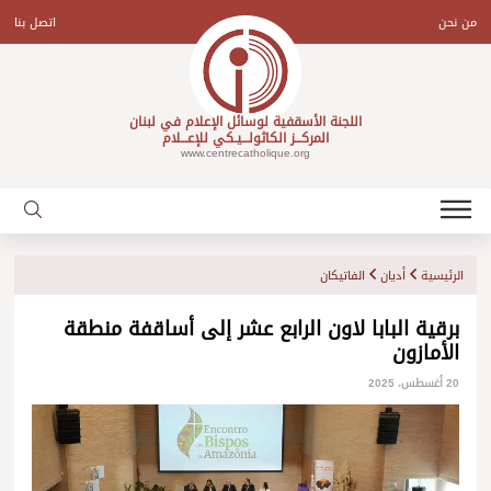
Ski
t
من نحن
اتصل بنا
conten
اللجنة الأسقفية لوسائل الإعلام في لبنان
المركـــز الكاثولـــيـكي للإعـــلام
www.centrecatholique.org
الرئيسية
أديان
الفاتيكان
برقية البابا لاون الرابع عشر إلى أساقفة منطقة
الأمازون
20 أغسطس، 2025