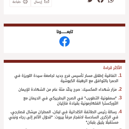
إرسال
طباعة
تابعــــــــــونا
الأكثر قراءة
اتفاقية إطلاق مسار تأسيس فرع جديد لجامعة سيدة اللويزة في
الحمرا بالتوافق مع الرهبنة الكبوشية
مزار شهداء المكسيك: صرح يخلّد مئة عام من الشهادة للإيمان
*سمفونية التطويب* في الصرح البطريركي في الديمان مع
الأوركسترا الفلهارمونية بقيادة فازليان
رسالة رئيس الطائفة الكلدانية في لبنان، المطران ميشال قصارجي،
في الذكرى السادسة لانفجار مرفأ بيروت: *لنحوّل الألم إلى رجاء ونبني
مستقبلًا يليق بلبنان*