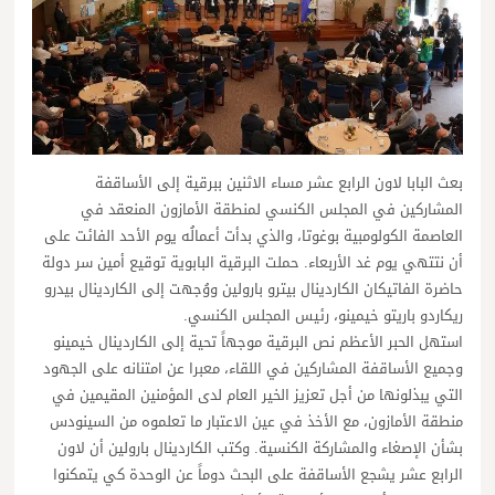
بعث البابا لاون الرابع عشر مساء الاثنين ببرقية إلى الأساقفة
المشاركين في المجلس الكنسي لمنطقة الأمازون المنعقد في
العاصمة الكولومبية بوغوتا، والذي بدأت أعمالُه يوم الأحد الفائت على
أن نتتهي يوم غد الأربعاء. حملت البرقية البابوية توقيع أمين سر دولة
حاضرة الفاتيكان الكاردينال بيترو بارولين ووُجهت إلى الكاردينال بيدرو
ريكاردو باريتو خيمينو، رئيس المجلس الكنسي.
استهل الحبر الأعظم نص البرقية موجهاً تحية إلى الكاردينال خيمينو
وجميع الأساقفة المشاركين في اللقاء، معبرا عن امتنانه على الجهود
التي يبذلونها من أجل تعزيز الخير العام لدى المؤمنين المقيمين في
منطقة الأمازون، مع الأخذ في عين الاعتبار ما تعلموه من السينودس
بشأن الإصغاء والمشاركة الكنسية. وكتب الكاردينال بارولين أن لاون
الرابع عشر يشجع الأساقفة على البحث دوماً عن الوحدة كي يتمكنوا