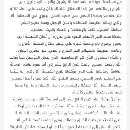
من مساعدة أخوتهم الأساقفة الأبرشيين والنواب الرسوليين على
القيام برسالتهم. من هذا المنطلق شاء البابا أن يشدد على أبعاد ثلاثة
مترابطة مع بعضها البعض على صعيد العمل الرعوي في المنطقة، ألا
وهي رسالة الكنيسة المتعلقة بإعلان الإنجيل وسط جميع البشر؛
معاملة الشعوب كافة بالإنصاف؛ والاعتناء بالبيت المشترك.
بعدها سلط الحبر الأعظم الضوء على ضرورة أن تُعلن الكنيسة الرب
يسوع بوضوح تام وبمحبة كبيرة على جميع سكان منطقة الأمازون،
وبهذه الطريقة تعطيهم الخبز الطازج والنقي، خبز البشرى السارة،
والغذاء السماوي الذي هو الإفخارستيا، الذي يجعل المؤمنين حقاً شعب
الله وجسد المسيح. ولفت لاون الرابع عشر إلى أننا نقوم بهذه الرسالة
الهامة، وتدفعنا الثقة التي يؤكدها تاريخ الكنيسة، ألا وهي أنه حيثما
يتم التبشير باسم المسيح، ينحسر الظلم، لأنه، كما يقول أيضا القديس
بولس الرسول، كل استغلال للإنسان من قبل الإنسان يزول إذا عرفنا
كيف نقبل بعضنا البعض كأخوة.
لم تخلُ برقية البابا لاون الرابع عشر إلى أساقفة الأمازون من الإشارة
إلى حقنا وواجبنا في الاعتناء ببيتنا المشترك، هذا البيت الذي أوكله
إلينا الله الآب، كوكلاء مسؤولين، كي لا نقضي على الخيور الطبيعية
التي تتحدث عن طيبة الخالق وجماله، وفي الوقت نفسه ينبغي ألا
ينصاع الإنسان إلى الطبيعة ليصبح عبداً لها أو ليسجد لها، لأن الطبيعة