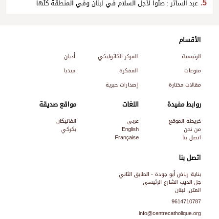
عبد الساتر : صلّوا لأجل السلام في لبنان وفي المنطقة كلّها
الأقسام
الرئيسية
المركز الكاثوليكي
أديان
منوعات
المفكرة
ميديا
مقالات مختارة
إصدارات حبرية
روابط مفيدة
اللغات
مواقع صديقة
خريطة الموقع
عربي
الفاتيكان
من نحن
English
بكركي
اتصل بنا
Française
اتصل بنا
بناية رياض أبو جودة - الطابق الثاني
جل الديب الشارع الرئيسي
المتن, لبنان
9614710787
info@centrecatholique.org