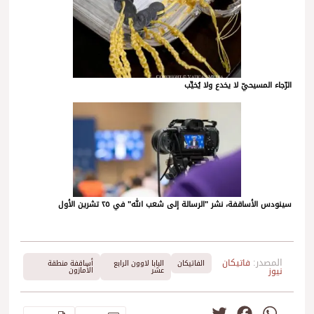
الرّجاء المسيحيّ لا يخدع ولا يُخيِّب
سينودس الأساقفة، نشر "الرسالة إلى شعب الله" في ٢٥ تشرين الأول
المصدر:
فاتيكان
الفاتيكان
البابا لاوون الرابع
أساقفة منطقة
نيوز
عشر
الأمازون
Twitter
Facebook
WhatsApp