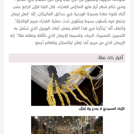
وفي ختام شهر أيار مايو المكرّس للعذراء، قال البابا لاوُن الرابع عشر،
أثناء تلاوة صلاة مسبحة الوردية في حدائق الفاتيكان، إنّه “فعل إيمان
نجتمع فيه بأسلوب بسيط وبتقوى تحت حماية العذراء مريم الوالديّة”.
وأضاف أنّه “يذكّرنا في هذا العام ببعض أبعاد اليوبيل الذي نحتفل به:
التسبيح، المسيرة، الرجاء، ولاسيما الإيمان الذي نتأمّله ونعلنه معًا”. إنه
الإيمان الذي من مريم آباد يُعلَن لباكستان وللعالم أجمع.
أخبار ذات صلة:
الرّجاء المسيحيّ لا يخدع ولا يُخيِّب