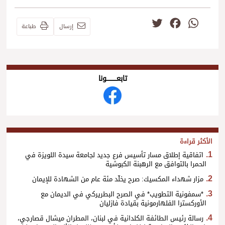
Twitter
Facebook
WhatsApp
إرسال
طباعة
تابعــــــــــونا
الأكثر قراءة
اتفاقية إطلاق مسار تأسيس فرع جديد لجامعة سيدة اللويزة في
الحمرا بالتوافق مع الرهبنة الكبوشية
مزار شهداء المكسيك: صرح يخلّد مئة عام من الشهادة للإيمان
*سمفونية التطويب* في الصرح البطريركي في الديمان مع
الأوركسترا الفلهارمونية بقيادة فازليان
رسالة رئيس الطائفة الكلدانية في لبنان، المطران ميشال قصارجي،