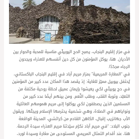
في مزار إقليم البنجاب، يصبح الحج اليوبيلّي مناسبة للمحبة والحوار بين
الأديان. هنا، يوكل المؤمنون من كل دين أنفسهم للعذراء ويجدون
الرجاء مجدّدًا.
في “المغارة المريمية” بمزار مريم آباد في إقليم البنجاب الباكستاني،
يُحتفل بيوبيل مميّز للغاية: إذ يقصد هذا المكان عدد كبير من المؤمنين
في حج يوبيلّي لكي يعيشوا بإيمان عميق لحظة روحية مكثفة من
التعبّد، وتوبة القلب، وطلب النِّعم. ومن بينهم أيضًا عدد كبير من
المسلمين الذين يصطفون لكي يوكلوا إلى مريم همومهم العائلية
ونواياهم في الصلاة، وهي شخصية يحترمها الإسلام ويجلّها. ويقول
الأب جهانزيب إقبال، الكاهن القادم من كراتشي، المدينة الواقعة
جنوب البلاد: “في مريم آباد نكرّم سيّدتنا مريم العذراء سيدة الرحمة.
هنا، عند أقدام التمثال المريمي المستوحى من مغارة وسيدة لورد،