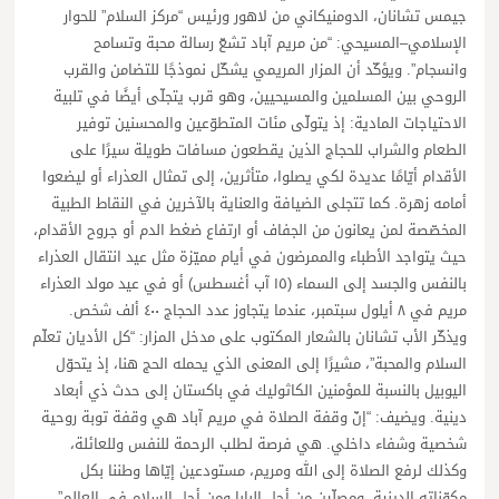
جيمس تشانان، الدومنيكاني من لاهور ورئيس “مركز السلام” للحوار
الإسلامي–المسيحي: “من مريم آباد تشعّ رسالة محبة وتسامح
وانسجام”. ويؤكّد أن المزار المريمي يشكّل نموذجًا للتضامن والقرب
الروحي بين المسلمين والمسيحيين، وهو قرب يتجلّى أيضًا في تلبية
الاحتياجات المادية: إذ يتولّى مئات المتطوّعين والمحسنين توفير
الطعام والشراب للحجاج الذين يقطعون مسافات طويلة سيرًا على
الأقدام أيّامًا عديدة لكي يصلوا، متأثرين، إلى تمثال العذراء أو ليضعوا
أمامه زهرة. كما تتجلى الضيافة والعناية بالآخرين في النقاط الطبية
المخصّصة لمن يعانون من الجفاف أو ارتفاع ضغط الدم أو جروح الأقدام،
حيث يتواجد الأطباء والممرضون في أيام مميّزة مثل عيد انتقال العذراء
بالنفس والجسد إلى السماء (١٥ آب أغسطس) أو في عيد مولد العذراء
مريم في ٨ أيلول سبتمبر، عندما يتجاوز عدد الحجاج ٤٠٠ ألف شخص.
ويذكّر الأب تشانان بالشعار المكتوب على مدخل المزار: “كل الأديان تعلّم
السلام والمحبة”، مشيرًا إلى المعنى الذي يحمله الحج هنا، إذ يتحوّل
اليوبيل بالنسبة للمؤمنين الكاثوليك في باكستان إلى حدث ذي أبعاد
دينية. ويضيف: “إنّ وقفة الصلاة في مريم آباد هي وقفة توبة روحية
شخصية وشفاء داخلي. هي فرصة لطلب الرحمة للنفس وللعائلة،
وكذلك لرفع الصلاة إلى الله ومريم، مستودعين إيّاها وطننا بكل
مكوّناته الدينية، ومصلّين من أجل البابا ومن أجل السلام في العالم”.