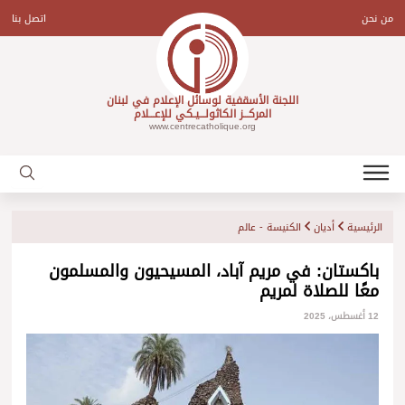
Ski
t
من نحن
اتصل بنا
conten
اللجنة الأسقفية لوسائل الإعلام في لبنان
المركـــز الكاثولـــيـكي للإعـــلام
www.centrecatholique.org
الرئيسية
أديان
الكنيسة - عالم
باكستان: في مريم آباد، المسيحيون والمسلمون
معًا للصلاة لمريم
12 أغسطس، 2025