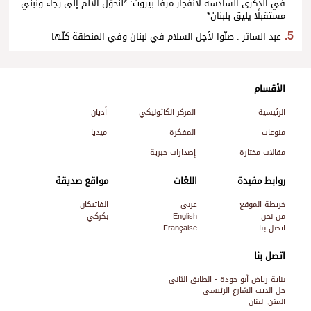
في الذكرى السادسة لانفجار مرفأ بيروت: *لنحوّل الألم إلى رجاء ونبني
مستقبلًا يليق بلبنان*
عبد الساتر : صلّوا لأجل السلام في لبنان وفي المنطقة كلّها
الأقسام
الرئيسية
المركز الكاثوليكي
أديان
منوعات
المفكرة
ميديا
مقالات مختارة
إصدارات حبرية
روابط مفيدة
اللغات
مواقع صديقة
خريطة الموقع
عربي
الفاتيكان
من نحن
English
بكركي
اتصل بنا
Française
اتصل بنا
بناية رياض أبو جودة - الطابق الثاني
جل الديب الشارع الرئيسي
المتن, لبنان