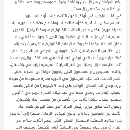
يضع المؤمنون من كل دين وثقافة وعرق همومهم وآمالهم، واثقين
بأن أمّنا مريم ستصغي إليهم”.
في قلب البنجاب، في أواخر القرن التاسع عشر، أراد المرسلون
الفرنسيسكان بناء قرية مُكرَّسة للعذراء. ومنذ عام ١٨٩٨ وُلدت مريم آباد
(مدينة مريم) لتكون مأوى للعائلات الكاثوليكية، ومكانًا يتميّز بالتقوى
المريمية التي عززها الرهبان الكبوشيون الذين شرعوا لاحقًا في بناء
مكان للعبادة. وكما تذكر وكالة الإعلام الكاثوليكية “فيدس”، بعد بناء
أول الكنائس الصغيرة، شيّد الأخ الكبوشي البلجيكي فرانك جوزف عام
١٩٤٨ مزار مريم آباد، الذي توفي فيه أيضًا في عام ١٩٥٣. واليوم أصبحت
تلك الكنيسة مزارًا وطنيًا، من أكثر المزارات المريمية زيارة في باكستان،
يرتاده المسيحيون والمسلمون الذين يلجؤون دومًا إلى العذراء لطلب
النِّعم الخاصة. كما شيّد المرسلون في القرية مغارة مستوحاة من سيدة
لورد. وفي هذا المكان، الواقع على بُعد ٩٠ كيلومترًا من لاهور عاصمة
البنجاب، يُقام حج وطني ضخم في عيد ميلاد العذراء مريم في ٨ أيلول
سبتمبر، يجتذب مئات الآلاف من الأشخاص من مختلف أنحاء باكستان.
ويقول الأب طارق جورج، رئيس المزار: “في سنة اليوبيل هذه، جاء
الآلاف من المؤمنين وما زالوا يأتون ليجدّدوا الرجاء”، مشيرًا إلى أنه يبذل
كل الجهود الممكنة لاستقبال الحجاج، الذين يخيم الآلاف منهم في
العراء أو في خيام منصوبة في الساحة أمام الكنيسة. ويضيف الأب