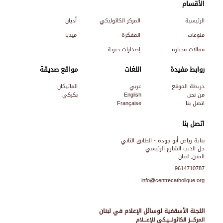
الأقسام
الرئيسية
المركز الكاثوليكي
أديان
منوعات
المفكرة
ميديا
مقالات مختارة
إصدارات حبرية
روابط مفيدة
اللغات
مواقع صديقة
خريطة الموقع
عربي
الفاتيكان
من نحن
English
بكركي
اتصل بنا
Française
اتصل بنا
بناية رياض أبو جودة - الطابق الثاني
جل الديب الشارع الرئيسي
المتن, لبنان
9614710787
info@centrecatholique.org
اللجنة الأسقفية لوسائل الإعلام في لبنان
المركـــز الكاثولـــيـكي للإعـــلام