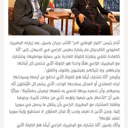
أشار رئيس “التيار الوطني الحر” النّائب ​جبران باسيل​، بعد زيارته البطريرك
الماروني الكاردينال ​مار بشارة بطرس الراعي​ في الديمان، إلى “أنّنا
كالعادة نلتقي بنظرتنا للدّولة القادرة على حماية مواطنيها، ونتشارك
مع البطريرك الرّاعي همًّا واحدًا هو الدّولة الّتي تحتضن كل أبنائها
وترعاهم، ولا تتركهم يعيشيون بالخوف والقلق”.
وأوضح “أنّنا نتشارك أيضًا همّ الدّولة الّتي تدافع عن أرضها وسيادتها
تجاه المعتدي أو المحتل بسلاحها الواحد، الّذي يشعر كل اللّبنانيّين أنّه
يحميهم، وأن تحصره بيدها لتحمي به شعبها ليعيش بطمأنينة”، مركّزًا
على أنّ “الأخطار على شعبنا بتنوّعه تأتي من جهات كثيرة، وخوفنا
وقلقنا المشترك مع البطريرك الراعي بأن ينتقل ما يحصل في ​سوريا​
إلينا. ونحن الّذين لا نعرف ونحب إلّا ​لبنان​ المتنوّع، لا نستطيع رؤية سوريا
تفقد تنوّعها”.
وأكّد باسيل “أنّنا نتشارك مع البطريرك الراعي أيضًا همّ الدّولة الّتي