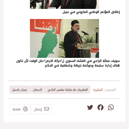
إطلاق المؤتمر الوطني الماروني في جبيل
سويف ممثلا الراعي في العشاء السنوي ل*حركة الارض*:حان الوقت لأن تكون
هناك إدارة سليمة وحوكمة نزيهة وشفافية في الحكم
المصدر:
النشرة
البطريرك مار بشارة بطرس الراعي
الديمان
​جبران باسيل
Twitter
Facebook
WhatsApp
إرسال
طباعة