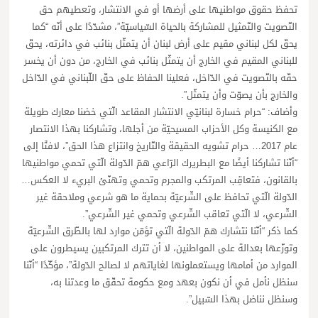
تحفظ حقوق مواطنيها على أرضها أو في الانتشار، وتعطيهم حق
التّصويت والتّمثيل للمشاركة بالحياة السّياسيّة”، مشدّدًا على أنّه “كما
يحقّ لكل لبناني مقيم على أرض لبنان أن يتمثّل بنائب في دائرته، يحقّ
للبناني المقيم في الخارج أن يتمثّل بنائب في الخارج، من دون أن يخسر
حقّه بالتّصويت في الدّاخل، فعلينا الحفاظ على حقّ اللّبناني في الدّاخل
والخارج بأن يصوّت وأن يتمثّل”.
وأضاف: “حرام خسارة لبنانيّي الانتشار المقاعد الّتي خضنا معارك طويلة
مع الكنيسة وكل الأحزاب المسيحيّة من أجلها، وتشاركنا بهذا الانتصار
عام 2017… حرام تشويه الحقيقة والتّاريخ وانتزاع هذا الحق”، لافتًا إلى
“أنّنا تشاركنا أيضًا مع البطريرك الرّاعي همّ الدّولة الّتي تحمي مواطنيها
بالقانون، فتعاقِب المرتكب والمجرم وتحمي وتهنّئ البريء لا العكس…
الدّولة الّتي تحافظ على الشّرعيّة بحماية ما هو شرعي وملاحقة غير
الشّرعي، لا الّتي تعاقب الشّرعي وتحمي غير الشّرعي”.
كما ذكر “أنّنا نتشارك همّ الدّولة الّتي تؤمّن موارد لها بالطّرق الشّرعيّة
وتوزّعها بعدالة على المواطنين، لا أن تترك المرتكبين يسيطرون على
الموارد من أمامها ويستعملونها لغاياتهم لا لصالح الدّولة”، مؤكّدًا “أنّنا
سنظل نأمل في أن نكون بعهد ومع حكومة تحقّق ما وعدتنا به،
وسنظل نناضل بهذا السّبيل”.