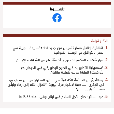
تابعــــــــــونا
الأكثر قراءة
اتفاقية إطلاق مسار تأسيس فرع جديد لجامعة سيدة اللويزة في
الحمرا بالتوافق مع الرهبنة الكبوشية
مزار شهداء المكسيك: صرح يخلّد مئة عام من الشهادة للإيمان
*سمفونية التطويب* في الصرح البطريركي في الديمان مع
الأوركسترا الفلهارمونية بقيادة فازليان
رسالة رئيس الطائفة الكلدانية في لبنان، المطران ميشال قصارجي،
في الذكرى السادسة لانفجار مرفأ بيروت: *لنحوّل الألم إلى رجاء ونبني
مستقبلًا يليق بلبنان*
عبد الساتر : صلّوا لأجل السلام في لبنان وفي المنطقة كلّها