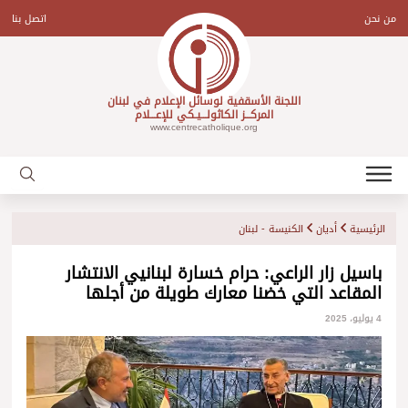
Ski
t
من نحن
اتصل بنا
conten
اللجنة الأسقفية لوسائل الإعلام في لبنان
المركـــز الكاثولـــيـكي للإعـــلام
www.centrecatholique.org
الرئيسية
أديان
الكنيسة - لبنان
باسيل زار الراعي: حرام خسارة لبنانيي الانتشار
المقاعد التي خضنا معارك طويلة من أجلها
4 يوليو، 2025