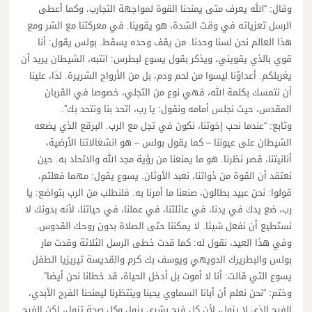
وقال: “الله يعرف متى يمنحنا القوة لمواجهة التجارب، وكما أعطى
الرسل تعزياته في وقت الشدة، هو يقوينا. في معركتنا مع الشر ومع
هذا العالم نحن لسنا وحدنا. من يقف وحده يسقط. بولس يقول: أنا
قوي بالذي يقويني، ويذكر بقول يسوع لبطرس: انتبه، الشيطان يريد أن
يغربلكم. أعداؤنا ليسوا من لحم ودم، بل من الأرواح الشريرة. لذا، علينا
أن نتمسك بكلمة الله، فهي نوع من التجلي، خصوصا في القربان
المقدس، حيث نجلس أمامه ونقول: يا رب، اتحد بنا ونتحد بك”.
وتابع: “عندما نحب إخوتنا، نكون في تجل مع الرب. البرقع الذي يضعه
الشيطان على عيوننا – كما يقول بولس – هو انشغالاتنا الأرضية،
أنانيتنا، قصر نظرنا. هو ما يمنعنا من رؤية مجد الله والاتحاد به. حين
نعتقد أن القوة من ذواتنا، نعبد الأوثان. يسوع يقول: مهما فعلتم،
قولوا: نحن عبيد بطالون، صنعنا ما أمرنا به. فلنطلب من الرب بتواضع: يا
رب، ضع يدك في يدنا، في عائلتنا، في عملنا، في حياتنا، لأنه بدونك لا
نستطيع أن نفعل شيئا. لا يمكننا حتى الصلاة بدون روحك القدوس.
وفي هذا العيد، نقول له: كما قدت خطى الرسل الثلاثة وقدت مار
بولس والبطريرك الدويهي ويوسف بك كرم والقديسة تيريزيا الطفل
يسوع التي قالت: أنا لا أموت بل أدخل الحياة، قد خطانا نحن أيضا”.
وختم: “نحن نعلم أن أبانا السماوي يحبنا وينتظرنا ليمنحنا الفرح الأبدي،
الفرح الذي لا يزول، لأن كل فرح بشري يزول وكل صحة تزول، لكن الفرح