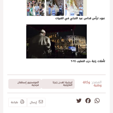
عبود ترأس قداس عيد التجلي في القبيات
تأملات رتبة درب الصليب ٢٠٢٤
المصدر:
وكالة
ابرشية اهدن زغرتا
المونسنيور إسطفان
وطنية
المارونية
فرنجيه
Twitter
Facebook
WhatsApp
إرسال
طباعة