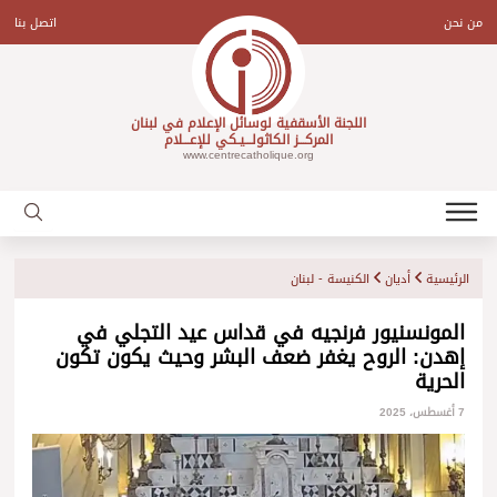
Ski
t
من نحن
اتصل بنا
conten
اللجنة الأسقفية لوسائل الإعلام في لبنان
المركـــز الكاثولـــيـكي للإعـــلام
www.centrecatholique.org
الرئيسية
أديان
الكنيسة - لبنان
المونسنيور فرنجيه في قداس عيد التجلي في
إهدن: الروح يغفر ضعف البشر وحيث يكون تكون
الحرية
7 أغسطس، 2025