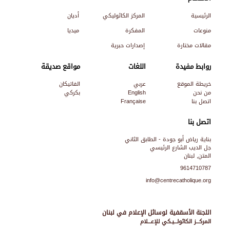
الرئيسية
المركز الكاثوليكي
أديان
منوعات
المفكرة
ميديا
مقالات مختارة
إصدارات حبرية
روابط مفيدة
اللغات
مواقع صديقة
خريطة الموقع
عربي
الفاتيكان
من نحن
English
بكركي
اتصل بنا
Française
اتصل بنا
بناية رياض أبو جودة - الطابق الثاني
جل الديب الشارع الرئيسي
المتن, لبنان
9614710787
info@centrecatholique.org
اللجنة الأسقفية لوسائل الإعلام في لبنان
المركـــز الكاثولـــيـكي للإعـــلام