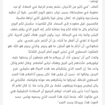
توصف”.
أضاف: “في كثير من الأحيان، نشعر بعدم الرغبة في الصلاة، أو نجد
صعوبة في ممارستها، بسبب غياب حضور الروح القدس. علينا أن نطلبه
ونستدعيه ونقول له: تعال، وصل فينا بالطرق التي تراها مناسبة.
فالمسيح، قبل صعوده إلى السماء، قال لتلاميذه: سأرسل لكم الروح
ليذكركم بكل ما قلته لكم وما صنعته لكم. إنه الروح الذي يغفر ضعف
البشر، وكما جاء في الرسالة: حيث يكون الروح، هناك تكون الحرية. لكن
الحرية لا تعني أن أفعل ما أشاء، بل أن أنتصر على نفسي، على
شهواتي، أن أختار ما هو أفضل، ما هو يدوم. والذي يدوم هو الله، هو
الملكوت السماوي الذي تجلى اليوم أمام الرسل الثلاثة”.
ولفت الى أن “يسوع، أراد أن يريهم ما هم مزمعون أن يحصلوا عليه،
ليقويهم، فأخذهم إلى الجبل وهناك تجلى أمامهم. وقال لهم ولكل
واحد منا: إن المجد الذي ينتظركم بعد هذه الحياة هو حقيقي. فرح
الرسل، وقالوا له: حسن أن نبقى هنا. لكن يسوع أذاقهم هذا المجد
السماوي للحظة، ليدركوا ما ينتظرهم بعد موته وقيامته. فالتجلي لم
يكن لبطرس ويوحنا ويعقوب فقط، بل لكل واحد منا. إذ قال لهم ألا
يخبروا أحدا حتى يتم الفداء، ليعلم الجميع أن السعادة الحقيقية هي
في ملكوت الله، عندما نترك هذا الجسد الذي يسميه بولس: جسد
الموت هذا، ويبدلنا بجسد المجد”.