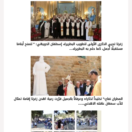
زغرتا تحيي الذكرى الأولى لتطويب البطريرك إسطفان الدويهي: * لنمنح أبناءنا
مستقبلًا أجمل، كما حلم به البطريرك…
المطران نفاع:* تخليداً لذكراه وعرفاناً بالجميل قرّرت رعية اهدن زغرتا إقامة تمثال
للأب سمعان عاقله الاهدني...…