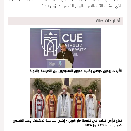
الذي يمنحه الآب بالابن والروح القدس لا يزول أبدا”.
أخبار ذات صلة:
الأب د. ريمون جرجس يكتب: حقوق المسيحيين بين الكنيسة والدولة
نفاع ترأس قداسا في كنيسة مار شربل - إهدن لمناسبة تدشينها وعيد القديس
شربل السبت 20 تموز 2024