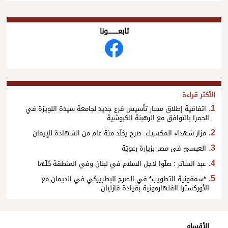
تابعــــــــــونا
الأكثر قراءة
اتفاقية إطلاق مسار تأسيس فرع جديد لجامعة سيدة اللويزة في
الحمرا بالتوافق مع الرهبنة الكبوشية
مزار شهداء المكسيك: صرح يخلّد مئة عام من الشهادة للإيمان
العبسيّ في مصر بزيارة رعويّة
عبد الساتر : صلّوا لأجل السلام في لبنان وفي المنطقة كلّها
*سمفونية التطويب* في الصرح البطريركي في الديمان مع
الأوركسترا الفلهارمونية بقيادة فازليان
الأقسام