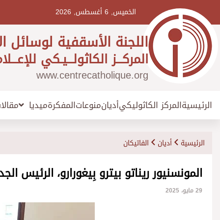
Ski
t
الخميس, 6 أغسطس, 2026
conten
اللجنة الأسقفية لوسائل ال
المركـــز الكاثولـــيـكي للإعـــلا
www.centrecatholique.org
الرئيسية
المركز الكاثوليكي
أديان
منوعات
المفكرة
مقالا
ميديا
الرئيسية
أديان
الفاتيكان
المونسنيور ريناتو بيترو بِيغورارو، الرئيس الجد
29 مايو، 2025