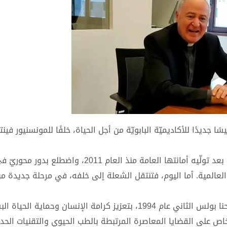
يسًا جديدًا للأكاديميّة البابويّة من أجل الحياة، خلفًا للمونسنيور فينت
وكان باغليا قد شغل منصب رئيس الأكاديمية منذ العام 2016، بعد تولّيه أمانتها العامة منذ العام 
لعالمية. أما اليوم، فتنتقل الشعلة إلى خلفه، في مرحلة جديدة 
تُعنى الأكاديمية البابوية من أجل الحياة التي أنشأها البابا يوحنا بولس الثاني عام 1994، بتعزيز كرامة الإنسان 
خاص على القضايا المعاصرة المرتبطة بالطب الحيوي والتقنيات الحد