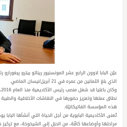
عيّن البابا لاوون الرابع عشر المونسنيور ريناتو بيترو بِيغورارو رئ
الذي بلغ الثمانين من عمره في 21 أبريل/نيسان الماضي.
نطاق عملها وتعزيز حضورها في النقاشات الأخلاقية والطبية ا
هذه المؤسسة الفاتيكانيّة.
مراحلها وأوضاعها كافّة، من الحبَل إلى الشيخوخة، مع تركيز 