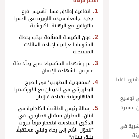
الأكثر قراءة
اتفاقية إطلاق مسار تأسيس فرع
جديد لجامعة سيدة اللويزة في الحمرا
بالتوافق مع الرهبنة الكبوشية
عون الكنيسة المتألمة ترحّب بخطة
الحكومة العراقية لإعادة العائلات
المسيحية
مزار شهداء المكسيك: صرح يخلّد مئة
عام من الشهادة للإيمان
شنزو باغليا
*سمفونية التطويب* في الصرح
البطريركي في الديمان مع الأوركسترا
الفلهارمونية بقيادة فازليان
2011، واضطلع بدور محوريّ في توسيع
من مسيرة
رسالة رئيس الطائفة الكلدانية في
لبنان، المطران ميشال قصارجي، في
الذكرى السادسة لانفجار مرفأ بيروت:
وحماية الحياة البشرية في
*لنحوّل الألم إلى رجاء ونبني مستقبلًا
يثة
يليق بلبنان*