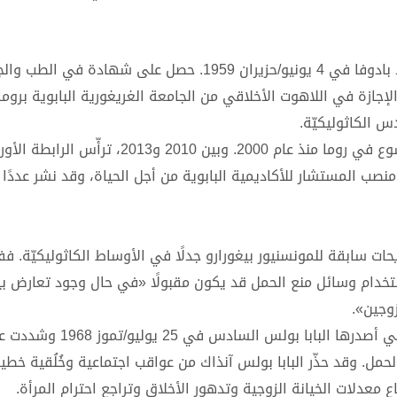
الرئيس الجديد للأكاديمية هو المونسنيور بِيغورارو، من مواليد بادوفا في 4 يونيو/حزيران 1959. حصل على 
س الكاثوليكيّة.
كما عمل أستاذًا لأخلاقيات التمريض في مستشفى الطفل يسوع في روما منذ عام 2000. وبي
طبية. ومنذ الأول من سبتمبر/أيلول 2011، يشغل منصب المستشار للأكاديمية البابوية من أجل الحياة، وقد نشر عدد
ات سابقة للمونسنيور بيغورارو جدلًا في الأوساط الكاثوليكيّة. ف
ت جورنال عام 2022، نُقل عنه أنّ استخدام وسائل منع الحمل قد يكون مقبولًا «في حال وجود تعا
زوجين».
تتناقض هذه المقاربة مع ما ورد في رسالة الحياة البشرية التي أصدره
حمل. وقد حذّر البابا بولس آنذاك من عواقب اجتماعية وخُلُقية خط
معدلات الخيانة الزوجية وتدهور الأخلاق وتراجع احترام المرأة.