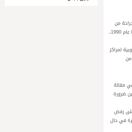
شهادة في الطب والجراحة من
جامعة بادوفا في عام 1985. ثم تابع دراساته اللاهوتية فنال الإجازة في اللاهوت الأخلاقي من الجامعة الغريغورية البابوية بروما عام 1990،
ن 2010 و2013، ترأّس الرابطة الأوروبية لمراكز
ًا من
في مقالة
رض بين ضرورة
ا البابا بولس السادس في 25 يوليو/تموز 1968 وشددت على رفض
يرة في حال