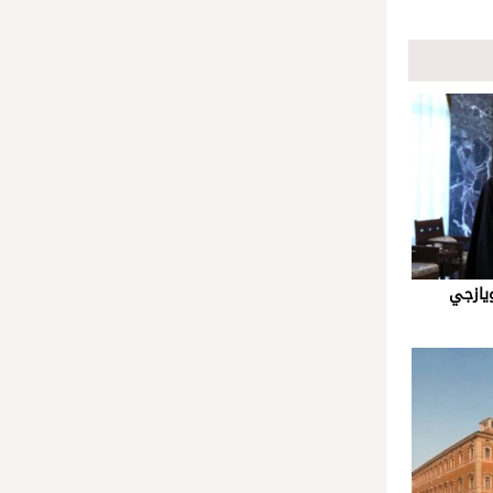
يازجي