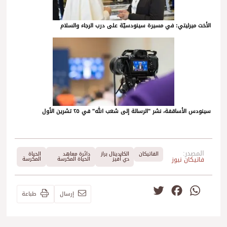
الأخت ميرليتي: في مسيرة سينودسيّة على درب الرجاء والسلام
سينودس الأساقفة، نشر "الرسالة إلى شعب الله" في ٢٥ تشرين الأول
المصدر:
الفاتيكان
الكاردينال براز
دائرة معاهد
الحياة
فاتيكان نيوز
دي أفيز
الحياة المكرسة
المكرسة
Twitter
Facebook
WhatsApp
إرسال
طباعة