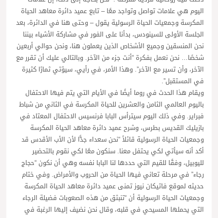
اليوم هي علامات تواصل وتواجد معًا – تابع عميد دائرة معاهد الحياة
المكرسة وجمعيات الحياة الرسولية يقول – وحتى هنا في الدائرة، بعد
الجلسة الأولى للسينودس، بدأنا على الفور في مشاركة الأشياء بيننا
نحن المنسقين وجميع الأشخاص الذين يعملون هنا، ونحن حوالي أربعين
شخصًا… نحن نعمل بفكرة “أنت جزء من الآخر. وبالتالي عليك أن تقرر مع
الآخر، وأن تسير مع الآخر”. وهذا الأمر، في رأيي، سيؤتي ثمارًا كثيرة
في المستقبل”.
ويقام هذا الحدث في روما أيضًا في الأيام التي يتم فيها الاحتفال
باليوم العالمي الثامن والعشرين للحياة المكرسة في الثاني من شباط
فبراير. وفي ذلك اليوم سيترأس البابا فرنسيس الاحتفال المعتاد في
بازيليك القديس بطرس، وشرح عميد دائرة معاهد الحياة المكرسة
وجمعيات الحياة الرسولية قائلاً “نحن سعداء جدًّا لأن الأب الأقدس قد
أكد أنه سيأتي لكي يحتفل معنا. سنكون معًا لكي نقوم بالتحضير
لليوبيل، وفقًا للقيم التي حددها لنا البابا نفسه وهي أن نكون “حجاج
رجاء” في مرحلة تعاني فيها الحياة من الحروب والأمراض. وفي ختام
حديثه لموقع فاتيكان نيوز تمنى عميد دائرة معاهد الحياة المكرسة
وجمعيات الحياة الرسولية أن “تنبثق من هذه الصعوبات فضيلة الرجاء
التي يحملها المسيحي في قلبه، وقال نحن نضيف إليها الرغبة في