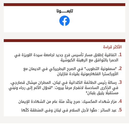
تابعــــــــــونا
الأكثر قراءة
اتفاقية إطلاق مسار تأسيس فرع جديد لجامعة سيدة اللويزة في
الحمرا بالتوافق مع الرهبنة الكبوشية
*سمفونية التطويب* في الصرح البطريركي في الديمان مع
الأوركسترا الفلهارمونية بقيادة فازليان
رسالة رئيس الطائفة الكلدانية في لبنان، المطران ميشال قصارجي،
في الذكرى السادسة لانفجار مرفأ بيروت: *لنحوّل الألم إلى رجاء ونبني
مستقبلًا يليق بلبنان*
مزار شهداء المكسيك: صرح يخلّد مئة عام من الشهادة للإيمان
عبد الساتر : صلّوا لأجل السلام في لبنان وفي المنطقة كلّها