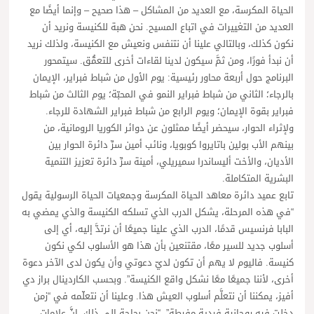
الحياة المكرسة، مع العديد من المشاكل – هذا صحيح – وإنما أيضًا مع
العديد من التغييرات في اتباع المسيح. نحن هبة للكنيسة ونريد أن
نكون كذلك، وبالتالي علينا أن نتنفس ونعيش مع الكنيسة، ولذلك نريد
أن نبدأ فورًا، ومن ثمَّ سيكون لدينا لقاءات أخرى للتعمُّق. سيتمحور
البرنامج حول أربعة محاور رئيسية: يوم الأول من شباط فبراير، الإيمان
بالرجاء؛ الثاني من شباط فبراير النمو في المحبّة؛ يوم الثالث من شباط
فبراير بقوة الإيمان؛ ويوم الرابع من شباط فبراير الشهادة للرجاء.
ولإثراء الحوار، سيحضر أيضًا ممثلون عن دوائر الكوريا الرومانية، من
بينهم الأب بولين باتايروا كوبويا، ونائب أمين سرِّ دائرة الحوار بين
الأديان، والأخت أليساندرا سميريلي، أمينة سرِّ دائرة تعزيز التنمية
البشرية المتكاملة.
تابع عميد دائرة معاهد الحياة المكرسة وجمعيات الحياة الرسولية يقول
“في هذه المرحلة، يشكل الدرب الذي تسلكه الكنيسة والذي يمضي به
البابا فرنسيس قدمًا، الدرب الذي علينا جميعًا أن نرتدَّ إليه، أي إلى
أسلوب جديد للسير معًا، مقتنعين بأن هذا هو الأسلوب لكي نكون
كنيسة. فاليوم لا يهم أن تكون لديّ دعوتي وأن يكون لدى الآخر دعوة
أخرى، لأننا جميعًا معًا نشكل واقع الكنيسة”. وبحسب الكاردينال براز دي
أفيز، يمكننا أن نتعلَّم أسلوب العيش هذا. وعلينا أن نتعلّمه في “زمن
دخلت فيه روحانية فردية مفرطة”. “نحن بحاجة إلى ذلك، إنَّ علامات