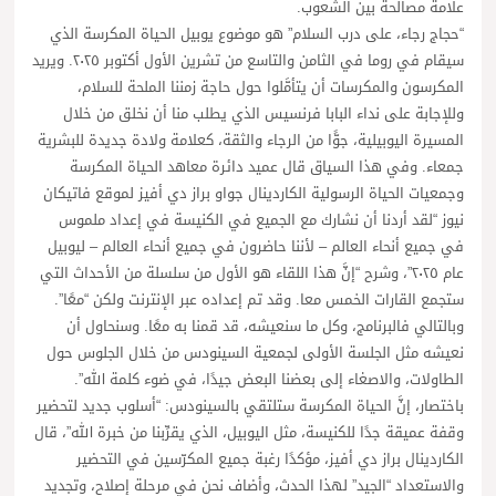
علامة مصالحة بين الشعوب.
“حجاج رجاء، على درب السلام” هو موضوع يوبيل الحياة المكرسة الذي
سيقام في روما في الثامن والتاسع من تشرين الأول أكتوبر ٢٠٢٥. ويريد
المكرسون والمكرسات أن يتأمَّلوا حول حاجة زمننا الملحة للسلام،
وللإجابة على نداء البابا فرنسيس الذي يطلب منا أن نخلق من خلال
المسيرة اليوبيلية، جوًّا من الرجاء والثقة، كعلامة ولادة جديدة للبشرية
جمعاء. وفي هذا السياق قال عميد دائرة معاهد الحياة المكرسة
وجمعيات الحياة الرسولية الكاردينال جواو براز دي أفيز لموقع فاتيكان
نيوز “لقد أردنا أن نشارك مع الجميع في الكنيسة في إعداد ملموس
في جميع أنحاء العالم – لأننا حاضرون في جميع أنحاء العالم – ليوبيل
عام ٢٠٢٥”، وشرح “إنَّ هذا اللقاء هو الأول من سلسلة من الأحداث التي
ستجمع القارات الخمس معا. وقد تم إعداده عبر الإنترنت ولكن “معًا”.
وبالتالي فالبرنامج، وكل ما سنعيشه، قد قمنا به معًا. وسنحاول أن
نعيشه مثل الجلسة الأولى لجمعية السينودس من خلال الجلوس حول
الطاولات، والاصغاء إلى بعضنا البعض جيدًا، في ضوء كلمة الله”.
باختصار، إنَّ الحياة المكرسة ستلتقي بالسينودس: “أسلوب جديد لتحضير
وقفة عميقة جدًا للكنيسة، مثل اليوبيل، الذي يقرِّبنا من خبرة الله”، قال
الكاردينال براز دي أفيز، مؤكدًا رغبة جميع المكرّسين في التحضير
والاستعداد “الجيد” لهذا الحدث، وأضاف نحن في مرحلة إصلاح، وتجديد