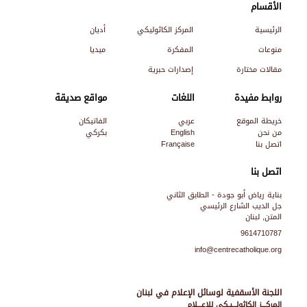
الأقسام
الرئيسية
المركز الكاثوليكي
أديان
منوعات
المفكرة
ميديا
مقالات مختارة
إصدارات حبرية
روابط مفيدة
اللغات
مواقع صديقة
خريطة الموقع
عربي
الفاتيكان
من نحن
English
بكركي
اتصل بنا
Française
اتصل بنا
بناية رياض أبو جودة - الطابق الثاني
جل الديب الشارع الرئيسي
المتن, لبنان
9614710787
info@centrecatholique.org
اللجنة الأسقفية لوسائل الإعلام في لبنان
المركـــز الكاثولـــيـكي للإعـــلام