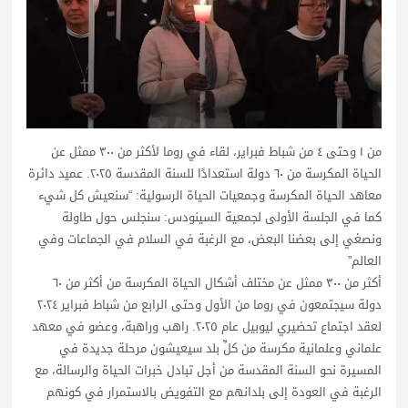
من ١ وحتى ٤ من شباط فبراير، لقاء في روما لأكثر من ٣٠٠ ممثل عن
الحياة المكرسة من ٦٠ دولة استعدادًا للسنة المقدسة ٢٠٢٥. عميد دائرة
معاهد الحياة المكرسة وجمعيات الحياة الرسولية: “سنعيش كل شيء
كما في الجلسة الأولى لجمعية السينودس: سنجلس حول طاولة
ونصغي إلى بعضنا البعض، مع الرغبة في السلام في الجماعات وفي
العالم”
أكثر من ٣٠٠ ممثل عن مختلف أشكال الحياة المكرسة من أكثر من ٦٠
دولة سيجتمعون في روما من الأول وحتى الرابع من شباط فبراير ٢٠٢٤
لعقد اجتماع تحضيري ليوبيل عام ٢٠٢٥. راهب وراهبة، وعضو في معهد
علماني وعلمانية مكرسة من كلِّ بلد سيعيشون مرحلة جديدة في
المسيرة نحو السنة المقدسة من أجل تبادل خبرات الحياة والرسالة، مع
الرغبة في العودة إلى بلدانهم مع التفويض بالاستمرار في كونهم