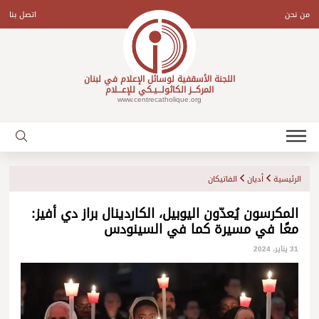
Ski
t
من نحن
اتصل بنا
conten
اللجنة الأسقفية لوسائل الإعلام في لبنان
المركـــز الكاثولـــيـكي للإعـــلام
www.centrecatholique.org
الرئيسية
أديان
الفاتيكان
المكرسون يُعدّون اليوبيل، الكاردينال براز دي أفيز:
معًا في مسيرة كما في السينودس
31 يناير، 2024