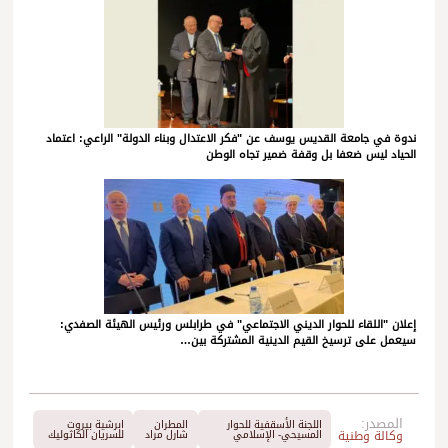
ندوة في جامعة القديس يوسف عن "فكر الاعتدال وبناء الدولة" الراعي: اعتماد
الحياد ليس ضعفا بل وقفة ضمير تجاه الوطن
إعلان "اللقاء للحوار الديني الاجتماعي" في طرابلس ورئيس الهيئة الصفدي:
سيعمل على ترسيخ القيم الدينية المشتركة بين…
المصدر:
اللجنة الأسقفية للحوار
المطران
ابرشية بيروت
وكالة وطنية
المسيحي- الإسلامي
شارل مراد
للسريان الكاثوليك