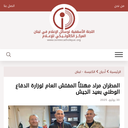
Ski
t
من نحن
اتصل بنا
conten
اللجنة الأسقفية لوسائل الإعلام في لبنان
المركـــز الكاثولـــيـكي للإعـــلام
www.centrecatholique.org
الرئيسية
أديان
الكنيسة - لبنان
المطران مراد مهنئاً المفتش العام لوزارة الدفاع
الوطني بعيد الجيش
30 يوليو، 2025