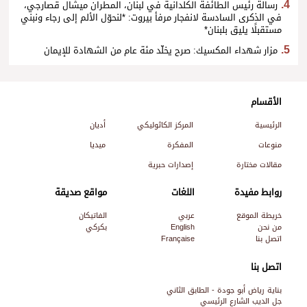
رسالة رئيس الطائفة الكلدانية في لبنان، المطران ميشال قصارجي،
في الذكرى السادسة لانفجار مرفأ بيروت: *لنحوّل الألم إلى رجاء ونبني
مستقبلًا يليق بلبنان*
مزار شهداء المكسيك: صرح يخلّد مئة عام من الشهادة للإيمان
الأقسام
الرئيسية
المركز الكاثوليكي
أديان
منوعات
المفكرة
ميديا
مقالات مختارة
إصدارات حبرية
روابط مفيدة
اللغات
مواقع صديقة
خريطة الموقع
عربي
الفاتيكان
من نحن
English
بكركي
اتصل بنا
Française
اتصل بنا
بناية رياض أبو جودة - الطابق الثاني
جل الديب الشارع الرئيسي