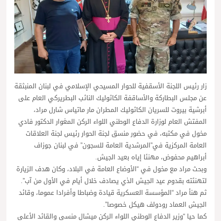
زار رئيس اللجنة الأسقفية للحوار المسيحي الإسلامي في لبنان المنبثقة
عن مجلس البطاركة والأساقفة الكاثوليك النائب البطريركي العام على
أبرشية بيروت للسريان الكاثوليك المطران مار ماتياس شارل مراد،
المفتش العام لوزارة الدفاع الوطني اللواء الركن المغوار الدكتور فادي
مخول في مكتبه، في حضور منسق لجنة الحوار رئيس لجنة العلاقات
العامة المركزية في”المرشدية العامة للسجون” في لبنان جوزاف
أبراهيم محفوض، مهنئا إياه بعيد الجيش.
وبحث مراد مع مخول في “الأوضاع العامة في البلاد، وكان هدف الزيارة
لتهنئته بقدوم عيد الجيش الذي يصادف خلال أيام في الأول من آب”.
ثم هنأ مراد “المؤسسة العسكرية قيادة وضباطا وأفرادا عموما، وقائد
الجيش العماد رودولف هيكل خصوصا”.
كما حيا “وزير الدفاع الوطني اللواء الركن ميشال منسى والقائد الأعلى