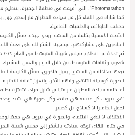
Photomarathon”، التي أُقيمت في منطقة الجميزة، بتنظيم من مجلس شبيبة البحر المتوسّط.
كما شارك في اللقاء كل من سيادة المطران مار إسحق جول بط
مختلف الطوائف والخلفيات الثقافية.
افتُتحت الأمسية بكلمة من المنسّق رودي جيدو، ممثّل الكني
الحاضرين على مشاركتهم، وبتوجيه الشكر لله على نعمة اللق
ثم 
شعوب وثقافات المتوسط، من خلال الحوار والعمل المشترك.
تبعها مداخلة من المنسّق إيميل فاخوري، ممثّل الكنيسة الما
الصورة كوسيلة للتلاقي وفهم الآخر، ولتعزيز ثقافة الاحترام ال
أما كلمة سيادة المطران مار متياس شارل مراد، فتميّزت بطاب
“في بيروت، كل عدسة هي صلاة، وكل صورة هي نشيد وحده.
نحمل الكاميرا لا كسلاح، بل كجسر.
الاختلاف لا يُلغي الانتماء، والصورة في بيروت هي حفظ لوجه
في ختام اللقاء، توجّه سيادته بالشكر إلى مجلس شبيبة البحر 
الشباب التي تُجسّد ثقافة الحوار، وتنشر رسالة السلام والرجاء