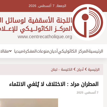
Ski
t
الجمعة, 7 أغسطس, 2026
conten
اللجنة الأسقفية لوسائل ال
المركـــز الكاثولـــيـكي للإعـــلا
www.centrecatholique.org
الرئيسية
المركز الكاثوليكي
أديان
منوعات
المفكرة
مقالا
ميديا
الرئيسية
أديان
الكنيسة - لبنان
المطران مراد : الاختلاف لا يُلغي الانتماء
7 أغسطس، 2025