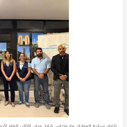
شارك سيادة المطران مار متياس شارل مراد، النائب العام لأبر