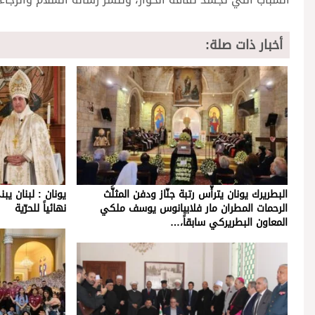
أخبار ذات صلة:
البطريرك يونان يترأّس رتبة جنّاز ودفن المثلَّث
يونان : لبنان يب
الرحمات المطران مار فلابيانوس يوسف ملكي
نهائياً للحرّية
المعاون البطريركي سابقاً،…