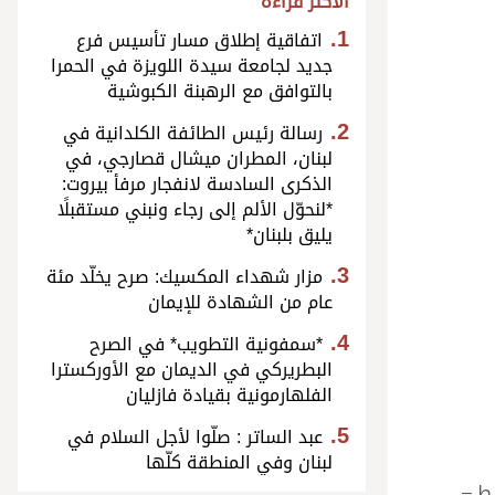
الأكثر قراءة
اتفاقية إطلاق مسار تأسيس فرع
جديد لجامعة سيدة اللويزة في الحمرا
بالتوافق مع الرهبنة الكبوشية
رسالة رئيس الطائفة الكلدانية في
لبنان، المطران ميشال قصارجي، في
الذكرى السادسة لانفجار مرفأ بيروت:
*لنحوّل الألم إلى رجاء ونبني مستقبلًا
يليق بلبنان*
مزار شهداء المكسيك: صرح يخلّد مئة
عام من الشهادة للإيمان
*سمفونية التطويب* في الصرح
البطريركي في الديمان مع الأوركسترا
الفلهارمونية بقيادة فازليان
عبد الساتر : صلّوا لأجل السلام في
لبنان وفي المنطقة كلّها
بط –