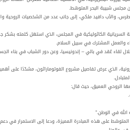
رس، والأب دافيد ملكي، إلى جانب عدد من الشخصيات الروحية وال
سة السريانية الكاثوليكية في المجلس، الذي استهل كلمته بشكر ج
اء والعمل المشترك في سبيل السلام.
تحدث عن انطلاق مجلس شبيبة المتوسّط في العام ٢٠٢٢ خلال لقاء عُقد في بالي – إندونيسيا، وعن دور الشباب في بناء 
رونية، الذي عرض تفاصيل مشروع الفوتوماراثون، مشدّدًا على أهمي
متبادل.
عها الروحي العميق، حيث قال:
 الله في الوطن.”
المتوسّط على هذه المبادرة المميزة، ودعا إلى الاستمرار في دعم 
 في عالمنا.