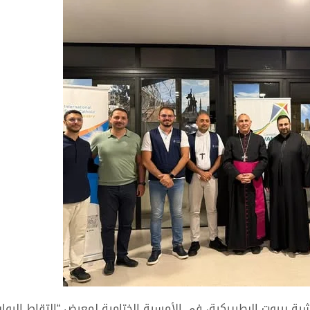
شية بيروت البطريركية، في الأمسية الختامية لمعرض “التقاط الروا