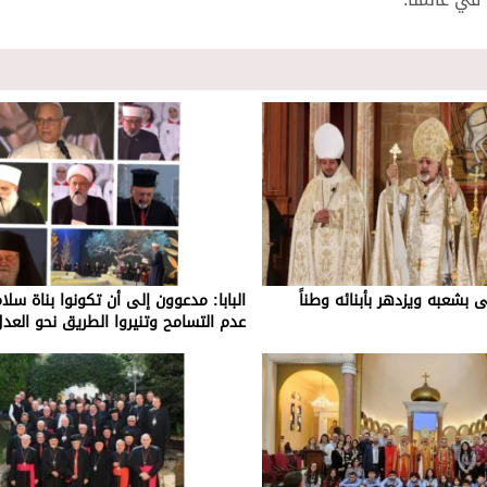
نى بشعبه ويزدهر بأبنائه وطناً
البابا: مدعوون إلى أن تكونوا بناة سلا
عدم التسامح وتنيروا الطريق نحو العدل