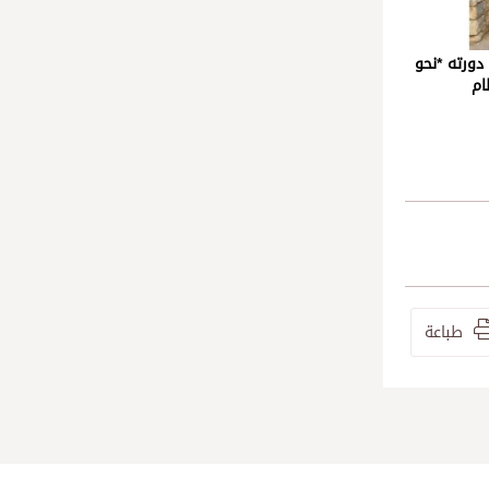
ورته *نحو
ام
طباعة