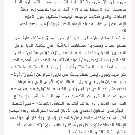
في منزل يطلّ على باحة كاتدرائية القديس يوسف، التي زارها البابا
فرنسيس في ٥ شباط فبراير ٢٠١٩، أثناء زيارته التاريخية إلى دولة
الإمارات، والتي شهدت توقيعه الوثيقة الشهيرة حول الأخوّة
الإنسانية إلى جانب فضيلة الإمام الأكبر شيخ الأزهر، الدكتور أحمد
الطيب.
وتوقّف المطران مارتينيلي، الذي كان في السابق أسقفًا معاونًا في
ميلانو، عند ما وصفه بـ “المساهمة الهائلة” التي قدّمها البابا الراحل
للحوار بين الأديان، وكذلك عند ما تركه من “إرث فرنسيسكاني”. وقال:
“لقد قام بعدد لا يُحصى من المبادرات لتسليط الضوء على أهمية الحوار
بين أصحاب الديانات المختلفة”. وأضاف: “إن وثيقة الأخوّة الإنسانية هي
نصّ فريد ونبوي، يُمثّل فصلًا جديدًا في تاريخ الحوار بين الأديان”. أولاً –
تابع المطران مارتينيلي يقول – لأنها المرّة الأولى التي يتمُّ فيها
توقيع مثل هذا النص من قبل رئيس الكنيسة الكاثوليكية وأرفع سلطة
في الإسلام السنّي. لكن الأهم هو مضمون الوثيقة النبوي، إذ يدفع
الحوار بين الأديان إلى ما هو أبعد من النقاش العقائدي – رغم أهميته
– ليركّز على التعاون العملي بين الأديان لخدمة الخير العام، وبناء مجتمع
أكثر إنسانية وأخوّة، والدفاع عن كرامة كل إنسان، رجلًا كان أو امرأة، مع
الإدانة المطلقة لأيّ شكل من أشكال العنف الذي يُرتكب باسم الله،
باعتباره خيانة للخبرة الدينية الأصيلة.