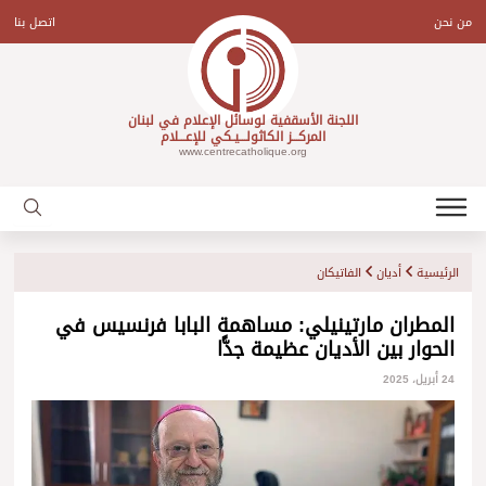
Ski
t
من نحن
اتصل بنا
conten
اللجنة الأسقفية لوسائل الإعلام في لبنان
المركـــز الكاثولـــيـكي للإعـــلام
www.centrecatholique.org
الرئيسية
أديان
الفاتيكان
المطران مارتينيلي: مساهمة البابا فرنسيس في
الحوار بين الأديان عظيمة جدًّا
24 أبريل، 2025