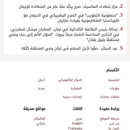
مزار شهداء المكسيك: صرح يخلّد مئة عام من الشهادة للإيمان
*سمفونية التطويب* في الصرح البطريركي في الديمان مع
الأوركسترا الفلهارمونية بقيادة فازليان
رسالة رئيس الطائفة الكلدانية في لبنان، المطران ميشال قصارجي،
في الذكرى السادسة لانفجار مرفأ بيروت: *لنحوّل الألم إلى رجاء ونبني
مستقبلًا يليق بلبنان*
عبد الساتر : صلّوا لأجل السلام في لبنان وفي المنطقة كلّها
الأقسام
الرئيسية
المركز الكاثوليكي
أديان
منوعات
المفكرة
ميديا
مقالات مختارة
إصدارات حبرية
روابط مفيدة
اللغات
مواقع صديقة
خريطة الموقع
عربي
الفاتيكان
من نحن
English
بكركي
اتصل بنا
Française