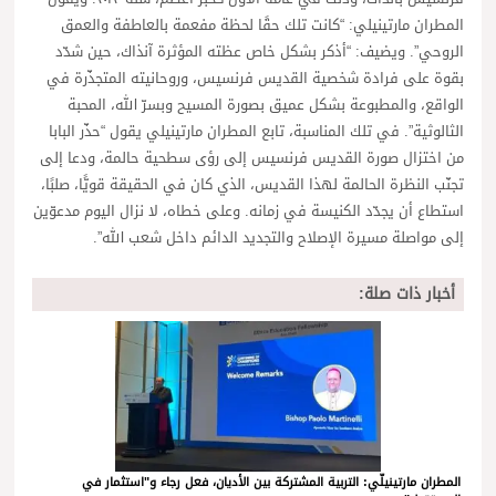
المطران مارتينيلي: “كانت تلك حقًا لحظة مفعمة بالعاطفة والعمق
الروحي”. ويضيف: “أذكر بشكل خاص عظته المؤثرة آنذاك، حين شدّد
بقوة على فرادة شخصية القديس فرنسيس، وروحانيته المتجذّرة في
الواقع، والمطبوعة بشكل عميق بصورة المسيح وبسرّ الله، المحبة
الثالوثية”. في تلك المناسبة، تابع المطران مارتينيلي يقول “حذّر البابا
من اختزال صورة القديس فرنسيس إلى رؤى سطحية حالمة، ودعا إلى
تجنّب النظرة الحالمة لهذا القديس، الذي كان في الحقيقة قويًّا، صلبًا،
استطاع أن يجدّد الكنيسة في زمانه. وعلى خطاه، لا نزال اليوم مدعوّين
إلى مواصلة مسيرة الإصلاح والتجديد الدائم داخل شعب الله”.
أخبار ذات صلة:
المطران مارتينيلّي: التربية المشتركة بين الأديان، فعل رجاء و"استثمار في