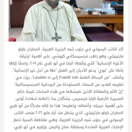
أكد النائب الرسولي في جنوب شبه الجزيرة العربية، المطران باولو
مارتينيلي، وهو راهب فرنسيسكاني كبوشي، على أهمية “وثيقة
الأخوة الإنسانية” التي وقّعها البابا في أبو ظبي عام ٢٠١٩، واصفًا إيّاها
بأنها نصّ “نبوي” يدعو الأديان إلى العمل “معًا من أجل خير الإنسانية”.
وأضاف: “من الرسالة العامة Fratelli tutti إلى Laudato si’، برزت في
تعليمه العديد من السمات المستوحاة من الروحانية الفرنسيسكانية”.
“إنّ الألم والمعاناة اللذين نعيشهما في هذه الساعات نتيجة ختام
المسيرة الأرضية للبابا فرنسيس، يشكّلان بحدّ ذاتهما شهادة أولى
على أهمية حبريته، وأفعاله، وتعليمه” هذا ما قاله متحدّثًا من أبو ظبي
المطران باولو مارتينيلي، الذي يشغل منذ أيار مايو ٢٠٢٢ منصب النائب
الرسولي في جنوب شبه الجزيرة العربية، وهي مقاطعة كنسية تضمّ
الإمارات العربية المتحدة وسلطنة عمان واليمن. ويُقيم في أبو ظبي،