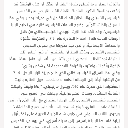
وأضاف المطران مارتينيلي يقول: “علينا أن نتذكّر أن هذه الوثيقة قد
وُقّعت بمناسبة الذكرى المئوية الثامنة للقاء التاريخي بين القديس
فرنسيس الأسيزي والسلطان الملك الكامل في دمياط بمصر. وفي هذا
السياق بالذات، تتجلّى بوضوح السمات الفرنسيسكانية في تعليم البابا
فرنسيس”. وقد تأكّد هذا الإرث الروحي الفرنسيسكاني من خلال
الرسالة العامة Fratelli Tutti الصادرة عام ٢٠٢٠، والمكرّسة للأخوّة
والصداقة الاجتماعية، والتي تجد جذورها في نصوص القديس
فرنسيس الأسيزي. ويؤكّد المطران مارتينيلي أن في أساس تلك
الوثيقة نجد “الطلب الجوهري الذي يأتينا من الله، بأن نعامل بعضنا بعضًا
كإخوة وأخوات، ونعترف بالكرامة اللامحدودة لكل شخص بشري”.
وفي هذا السياق الفرنسيسكاني الذي طبع حبريّة البابا الراحل، لا بدّ
من الإشارة أيضًا إلى الرسالة العامة Laudato si’ حول العناية بالبيت
المشترك، التي صدرت عام ٢٠١٥. ويقول مارتينيلي: “إنها وثيقة واجهت
الثقافة السائدة، ونقدت التكنوقراطية، وجعلت في المحور خبرة
القديس فرنسيس الأسيزي، ذلك الرجل المتصالح مع الله، الذي رأى في
الخليقة علامات العليّ، فرفع تسبيحه إلى الله على جميع المخلوقات”.
ويحرص النائب الرسولي في جنوب شبه الجزيرة العربية على تذكر أوّل
زيارة قام بها البابا فرنسيس إلى مدينة أسيزي، في يوم عيد القديس
فرنسيس بالذات، وذلك في عامه الأول كحبر أعظم، سنة ٢٠١٣. ويقول