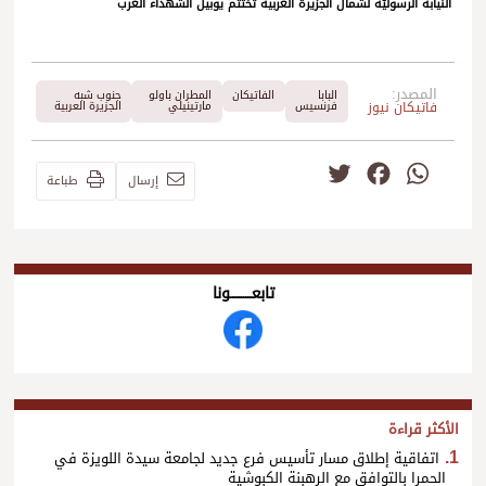
النيابة الرسوليّة لشمال الجزيرة العربية تختتم يوبيل الشهداء العرب
المصدر:
البابا
الفاتيكان
المطران باولو
جنوب شبه
فاتيكان نيوز
فرنسيس
مارتينيلي
الجزيرة العربية
Twitter
Facebook
WhatsApp
إرسال
طباعة
تابعــــــــــونا
الأكثر قراءة
اتفاقية إطلاق مسار تأسيس فرع جديد لجامعة سيدة اللويزة في
الحمرا بالتوافق مع الرهبنة الكبوشية