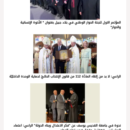
المؤتمر الاول للجنة الحوار الوطني في بلاد جبيل بعنوان * الأخوة الإنسانية
والحوار*
الراعي: لا بد من إلغاء المادّة 112 من قانون الإنتخاب الحاليّ لحماية الوحدة الداخليّة
ندوة في جامعة القديس يوسف عن "فكر الاعتدال وبناء الدولة" الراعي: اعتماد