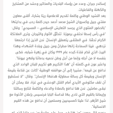
إسكندر جبران، وعدد من رؤساء البلديات والمخاتير وحشد من المشايخ
والكهنة والفاعليات.
بعد النشيد الوطني وكلمة تقديم للاعلامية ريتا بشارة، ألقى معاون
مفتي جبيل وكسروان الشيخ محمد أحمد حيدر كلمة رحب في بدايتها
“بالحضور المتنوع الذي يجسد التعايش الإسلامي – المسيحي”. وقال:
“في رأس إسطا نحتفي برموزنا. تتحلّقُ الأنوار والتيجان، وترى الملائكة
الكرام تحفّنا. في الملتقى يتعملق الإنسانُ. نحن الذين إذا اجتمعنا
نزدهي. فينا السماحة زانها مطرانُ ومن جبيل وبلدة الشهداء وهذا
البيت الذي قدّم فلذة كبده عام ١٩٩٩ وكان في زهرة شبابه، ضحّى
بنفسه لا من أجله وإنما من أجل وطن نحميه بدمائنا ومُهج عيوننا”.
واعتبر عون في كلمته أن “هذا التكريم هو تكريم للبنان الواحد الذي
ندافع عن قيمه”، مشيرا إلى أن مواقفه الوطنية “كانت عن قناعة بقيمة
الإنسان وبقيمة كل رسالة سماويّة هدفها الإنسان”. وقال: “لا نستطيع
أن نقف مكتوفي الأيدي أمام القتل الوحشي في غزة، فلا يمكن أن
نبقى صامتين. نحن هنا ندافع بالصلاة والدعاء والكلمة لنتابع رسالتنا
وإيماننا بالقيم التي نادى بها قداسة البابا فرنسيس بإعلان الأخوة مع
شيخ الأزهر، لذا علينا كمسيحيين ومسلمين أن ندافع عن هذه القيم
الانسانية”.
بدوره قال حمود: “من هنا في جبيل على مقربة من دير عنايا الذي له