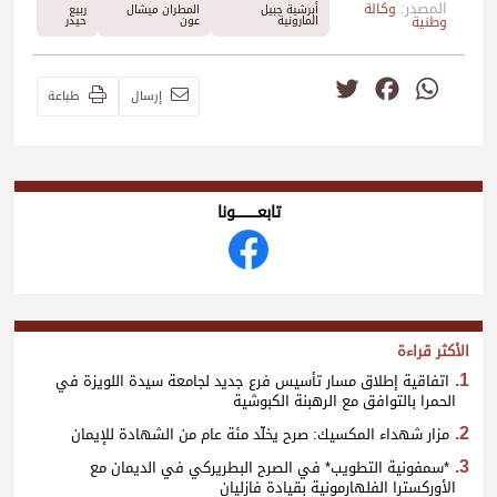
المصدر:
وكالة
أبرشية جبيل
المطران ميشال
ربيع
وطنية
المارونية
عون
حيدر
Twitter
Facebook
WhatsApp
إرسال
طباعة
تابعــــــــــونا
الأكثر قراءة
اتفاقية إطلاق مسار تأسيس فرع جديد لجامعة سيدة اللويزة في
الحمرا بالتوافق مع الرهبنة الكبوشية
مزار شهداء المكسيك: صرح يخلّد مئة عام من الشهادة للإيمان
*سمفونية التطويب* في الصرح البطريركي في الديمان مع
الأوركسترا الفلهارمونية بقيادة فازليان