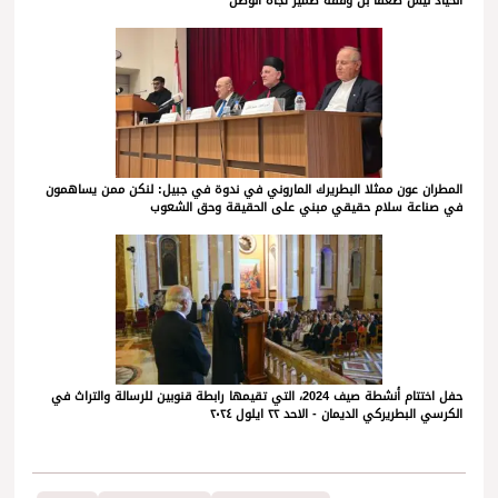
الحياد ليس ضعفا بل وقفة ضمير تجاه الوطن
المطران عون ممثلا البطريرك الماروني في ندوة في جبيل: لنكن ممن يساهمون
في صناعة سلام حقيقي مبني على الحقيقة وحق الشعوب
حفل اختتام أنشطة صيف 2024، التي تقيمها رابطة قنوبين للرسالة والتراث في
الكرسي البطريركي الديمان - الاحد ٢٢ ايلول ٢٠٢٤