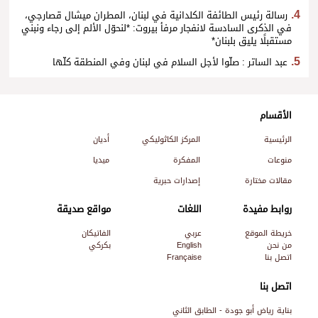
رسالة رئيس الطائفة الكلدانية في لبنان، المطران ميشال قصارجي،
في الذكرى السادسة لانفجار مرفأ بيروت: *لنحوّل الألم إلى رجاء ونبني
مستقبلًا يليق بلبنان*
عبد الساتر : صلّوا لأجل السلام في لبنان وفي المنطقة كلّها
الأقسام
الرئيسية
المركز الكاثوليكي
أديان
منوعات
المفكرة
ميديا
مقالات مختارة
إصدارات حبرية
روابط مفيدة
اللغات
مواقع صديقة
خريطة الموقع
عربي
الفاتيكان
من نحن
English
بكركي
اتصل بنا
Française
اتصل بنا
بناية رياض أبو جودة - الطابق الثاني