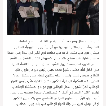
كرم رجل الأعمال ربيع حيدر أحمد، رئيس الاتحاد العالمي لعلماء
المقاومة الشيخ ماهر حمود وراعي أبرشية جبيل المارونية المطران
ميشال عون في عشاء أقامه في مطعم كرم الخير في بلدة رأس أسطا
– جبيل، شارك فيه مفتي بلاد جبيل وكسروان الفتوح الشيخ عبد الأمير
شمس الدين، امام مسجد جبيل الشيخ غسان اللقيس، العلامة السيد
علي فضل الله ممثلا بالشيخ محمد حيدر، رئيس دير مار مارون عنايا
الأباتي طنّوس نعمة، رئيس رابطة مختاري قضاء جبيل ميشال جبران،
المدير العام للمكتبة الوطنية الدكتور حسّان العكرا، نائب رئيس “التيار
الوطني الحر” لشؤون العمل الوطني ربيع عوّاد والمستشار الإعلامي
لرئيس “التيار” الصحافي أنطوان قسطنطين، مديرة مصلحة مياه جبيل
كلود عازار، الرئيس السابق للمجلس الثقافي في بلاد جبيل الدكتور
نوفل نوفل، أمين سرّ لجنة الحوار الوطني في بلاد جبيل المحامي