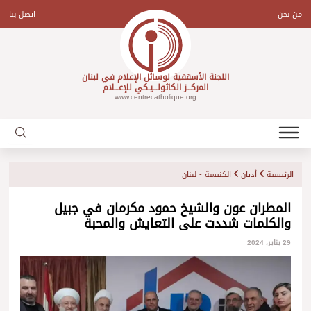
Ski
t
من نحن
اتصل بنا
conten
اللجنة الأسقفية لوسائل الإعلام في لبنان
المركـــز الكاثولـــيـكي للإعـــلام
www.centrecatholique.org
الرئيسية
أديان
الكنيسة - لبنان
المطران عون والشيخ حمود مكرمان في جبيل
والكلمات شددت على التعايش والمحبة
29 يناير، 2024