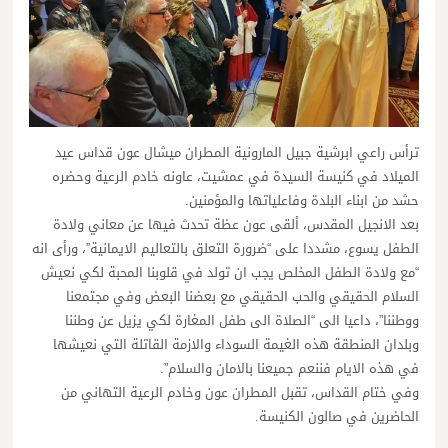
ترأس راعي ابرشية جبيل المارونية المطران ميشال عون قداس عيد
الميلاد في كنيسة السيدة في عمشيت، عاونه خادم الرعية وحضره
حشد من ابناء البلدة وفاعلياتها والمؤمنين.
بعد الانجيل المقدس، ألقى عون عظة تحدث فيها عن معاني ولادة
الطفل يسوع، مشددا على “ضرورة التعلق بالتعاليم الايمانية”، ورأى انه
“مع ولادة الطفل المخلص يجب ان تولد في قلوبنا المحبة لكي نعيش
السلام الحقيقي والحب الحقيقي مع بعضنا البعض وفي مجتمعنا
ووطننا”، داعيا الى “الصلاة الى طفل المغارة لكي يزيل عن وطننا
وبلدان المنطقة هذه الغيمة السوداء والازمة القاتلة التي نعيشها
في هذه الايام فننعم جميعنا بالامان والسلام”.
وفي ختام القداس، تقبل المطران عون وخادم الرعية التهاني من
الحاضرين في صالون الكنيسة.