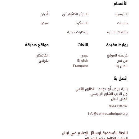
الأقسام
الرئيسية
المركز الكاثوليكي
أديان
منوعات
المفكرة
ميديا
مقالات مختارة
إصدارات حبرية
روابط مفيدة
اللغات
مواقع صديقة
خريطة الموقع
عربي
الفاتيكان
من نحن
English
بكركي
اتصل بنا
Française
اتصل بنا
بناية رياض أبو جودة - الطابق الثاني
جل الديب الشارع الرئيسي
المتن, لبنان
9614710787
info@centrecatholique.org
اللجنة الأسقفية لوسائل الإعلام في لبنان
المركـــز الكاثولـــيـكي للإعـــلام