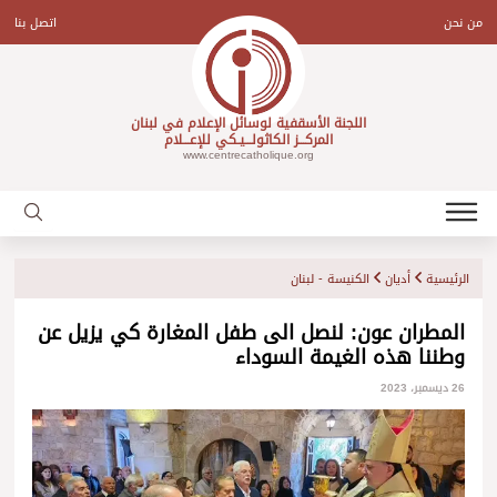
Ski
t
من نحن
اتصل بنا
conten
اللجنة الأسقفية لوسائل الإعلام في لبنان
المركـــز الكاثولـــيـكي للإعـــلام
www.centrecatholique.org
الرئيسية
أديان
الكنيسة - لبنان
المطران عون: لنصل الى طفل المغارة كي يزيل عن
وطننا هذه الغيمة السوداء
26 ديسمبر، 2023