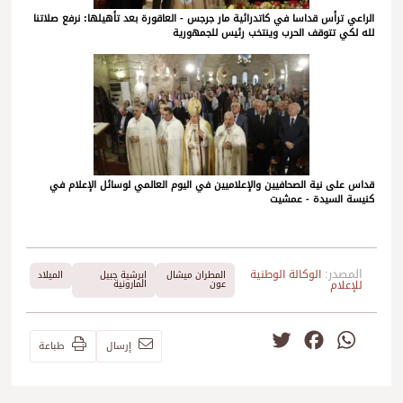
الراعي ترأس قداسا في كاتدرائية مار جرجس - العاقورة بعد تأهيلها: نرفع صلاتنا
لله لكي تتوقف الحرب وينتخب رئيس للجمهورية
قداس على نية الصحافيين والإعلاميين في اليوم العالمي لوسائل الإعلام في
كنيسة السيدة - عمشيت
المصدر:
الوكالة الوطنية
المطران ميشال
ابرشية جبيل
الميلاد
للإعلام
عون
المارونية
Twitter
Facebook
WhatsApp
إرسال
طباعة