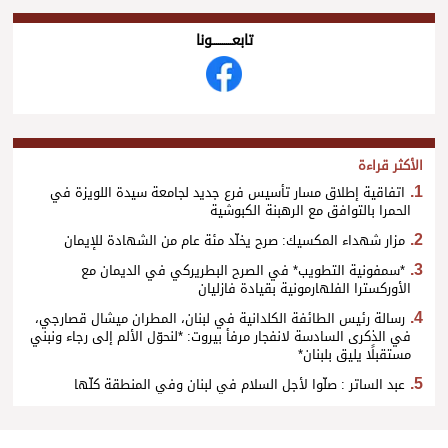
تابعــــــــــونا
الأكثر قراءة
اتفاقية إطلاق مسار تأسيس فرع جديد لجامعة سيدة اللويزة في
الحمرا بالتوافق مع الرهبنة الكبوشية
مزار شهداء المكسيك: صرح يخلّد مئة عام من الشهادة للإيمان
*سمفونية التطويب* في الصرح البطريركي في الديمان مع
الأوركسترا الفلهارمونية بقيادة فازليان
رسالة رئيس الطائفة الكلدانية في لبنان، المطران ميشال قصارجي،
في الذكرى السادسة لانفجار مرفأ بيروت: *لنحوّل الألم إلى رجاء ونبني
مستقبلًا يليق بلبنان*
عبد الساتر : صلّوا لأجل السلام في لبنان وفي المنطقة كلّها