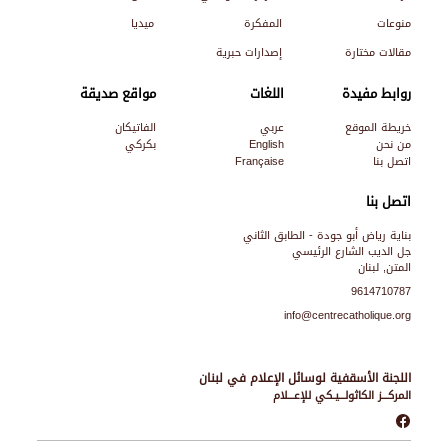
منوعات
المفكرة
ميديا
مقالات مختارة
إصدارات حبرية
روابط مفيدة
اللغات
مواقع صديقة
خريطة الموقع
عربي
الفاتيكان
من نحن
English
بكركي
اتصل بنا
Française
اتصل بنا
بناية رياض أبو جودة - الطابق الثاني
جل الديب الشارع الرئيسي
المتن, لبنان
9614710787
info@centrecatholique.org
اللجنة الأسقفية لوسائل الإعلام في لبنان
المركـــز الكاثولـــيـكي للإعـــلام