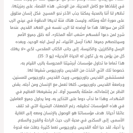
في إنقاذها مع كامل المدينة، من الوحش. هذه القصة، على رمزيتها،
تظهر لنا أننا بالمحبة يمكننا جذب الآخر نحو المسيح. فكل إنسان مخلوق
على صورة الله ومثاله، وليست هناك فئة لديها الحظوة في عيني الرب
أكثر من سواها. هذا ما أوضحه لنا الرب نفسه في العهد القديم، عندما
شرح لمن دعوا أنفسهم «شعب الله المختار»، أنه خلق جميع الأمم
وسيخلصهم جميعا. لهذا أرسل الأنبياء، ثم أرسل ابنه الوحيد، وبعده
الرسل والكارزين، والكنيسة، إلى جانب الكتاب المقدس، لكي «لا يهلك
كل من يؤمن به بل تكون له الحياة الأبدية» (يو 3: 15).
هذا تماما ما تحاول مؤسسات أبرشيتنا المحروسة بالرب القيام به،
خصوصا تلك التي اتخذت من القديس جاورجيوس شفيعا لها.
فمستشفى القديس جاورجيوس، وبيت القديس جاورجيوس للمسنين،
وجامعة القديس جاورجيوس، كلها تعمل مع الإنسان ومن أجله، بغض
النظر عن إنتماءاته، متمثلة بالمسيح أولا، ثم بشفيعها العظيم في
الشهداء، وهذا ما ندأب دوما على التذكير به، وما يحاول جميع العاملين
في هذه المؤسسات تحقيقه، رغم الضعفات البشرية التي قد تقف
عائقا أحيانا. هدف مؤسساتنا هو الوصول بالإنسان ومعه إلى الغاية
الأسمى، إلى السكنى في محبة الرب حيث الراحة والفرح والسلام.
يا أحبة، لقد حبا الله القديس جاورجيوس نعما كثيرة جعلت منه قدوة