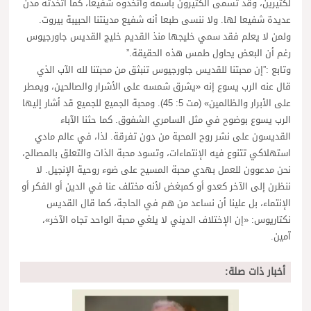
لكثيرين، وقد تسمى الكثيرون باسمه واتخذوه شفيعا، كما اتخذته مدن
عديدة شفيعا لها. ولا ننسى طبعا أنه شفيع مدينتنا الحبيبة بيروت.
ولمن لا يعلم فقد سمي خليجها منذ القديم خليج القديس جاورجيوس
رغم أن البعض يحاول طمس هذه الحقيقة.”
وتابع :”إن محبتنا للقديس جاورجيوس تنبثق من محبتنا لله الآب الذي
قال عنه الرب يسوع إنه «يشرق شمسه على الأشرار والصالحين، ويمطر
على الأبرار والظالمين» (مت 5: 45). ومحبة الجميع للجميع قد أشار إليها
الرب يسوع بوضوح في مثل السامري الشفوق. كما حثنا الآباء
القديسون على نشر روح المحبة من دون تفرقة. لذا، في عالم مادي
استهلاكي تتنوع فيه الإنتماءات، وتسود محبة الذات والتعلق بالمصالح،
نحن مدعوون للعمل بهدي محبة المسيح على ضوء روحية الإنجيل. لا
ننظرن إلى الآخر كعدو أو كمبغض لأنه مختلف عنا في الدين أو الفكر أو
الإنتماء، بل علينا أن نساعد من هم في الحاجة، كما قال القديس
نكتاريوس: «إن الإختلاف الديني لا يلغي محبة الواحد تجاه الآخر»،
آمين.
أخبار ذات صلة: