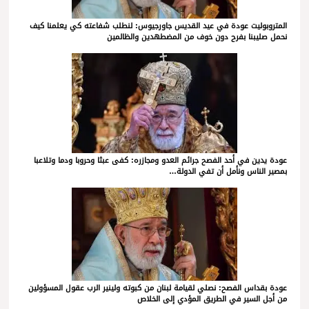
المتروبوليت عودة في عيد القديس جاورجيوس: لنطلب شفاعته كي يعلمنا كيف
نحمل صليبنا بفرح دون خوف من المضطهدين والظالمين
عودة يدين في أحد الفصح جرائم العدو ومجازره: كفى عبثا وحروبا ودما وتلاعبا
بمصير الناس ونأمل أن تفي الدولة…
عودة بقداس الفصح: نصلي لقيامة لبنان من كبوته ولينير الرب عقول المسؤولين
من أجل السير في الطريق المؤدي إلى الخلاص