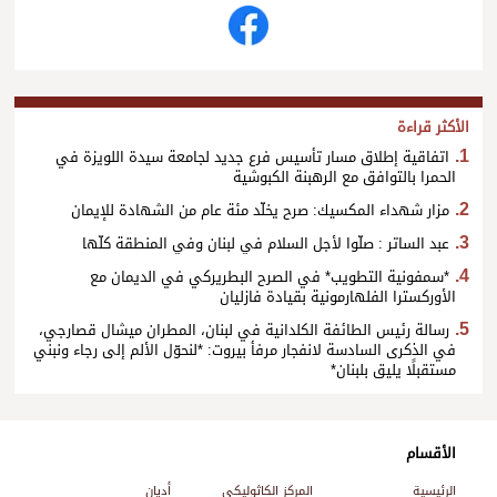
الأكثر قراءة
اتفاقية إطلاق مسار تأسيس فرع جديد لجامعة سيدة اللويزة في
الحمرا بالتوافق مع الرهبنة الكبوشية
مزار شهداء المكسيك: صرح يخلّد مئة عام من الشهادة للإيمان
عبد الساتر : صلّوا لأجل السلام في لبنان وفي المنطقة كلّها
*سمفونية التطويب* في الصرح البطريركي في الديمان مع
الأوركسترا الفلهارمونية بقيادة فازليان
رسالة رئيس الطائفة الكلدانية في لبنان، المطران ميشال قصارجي،
في الذكرى السادسة لانفجار مرفأ بيروت: *لنحوّل الألم إلى رجاء ونبني
مستقبلًا يليق بلبنان*
الأقسام
الرئيسية
المركز الكاثوليكي
أديان