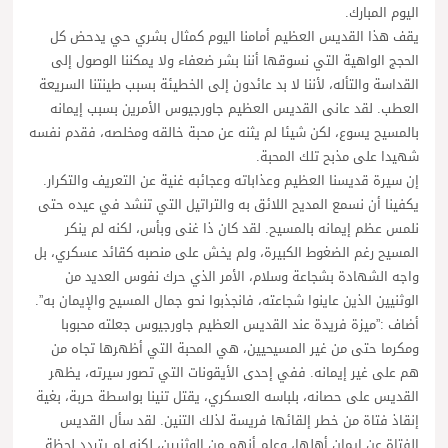
اليوم المبارك.
يقف هذا القديس العظيم أمامنا اليوم كمثال بشري حي يدحض كل
الحجج الواهية التي نسوقها أننا بشر ضعفاء ولا يمكننا الوصول إلى
القداسة والتأله، لأننا لا بد عائدون إلى الخطيئة بسبب طينتنا السريعة
العطب. لقد عانى القديس العظيم جاورجيوس الأمرين بسبب إيمانه
بالمسيح يسوع، لكن شيئا لم يثنه عن محبة خالقه ومخلصه، فقدم نفسه
شهيدا على مذبح تلك المحبة.
إن سيرة قديسنا العظيم وعذاباته وعجائبه غنية عن التعريف والتكرار.
يكفينا أن نسمع المديح اللائق به والتراتيل التي تنشد في عيده حتى
نلمس عظم إيمانه بالمسيح. لقد كان ذا غنى وبأس، لكنه لم ينكر
المسيح رغم الضغوط الكبيرة، ولم يخش على منصبه كقائد عسكري، بل
واجه الشهادة بشجاعة وسلام، الأمر الذي حرك نفوس العديد من
الوثنيين الذين عاينوا شجاعته، فانجذبوا نحو جمال المسيح والإيمان به”.
أضاف :”ميزة فريدة عند القديس العظيم جاورجيوس جعلته محبوبا
ومكرما حتى من غير المسيحيين، هي المحبة التي أظهرها تجاه من
هم على غير إيمانه. ففي إحدى الأيقونات التي تصور سيرته، يظهر
القديس على حصانه، بلباسه العسكري، يقتل تنينا بواسطة حربة، بغية
إنقاذ فتاة من خطر إلقائها فريسة لذلك التنين. لقد سأل القديس
الفتاة عن إيمان أهلها، وعلم أنهم من الوثنيين، لكنه لم يتردد لحظة