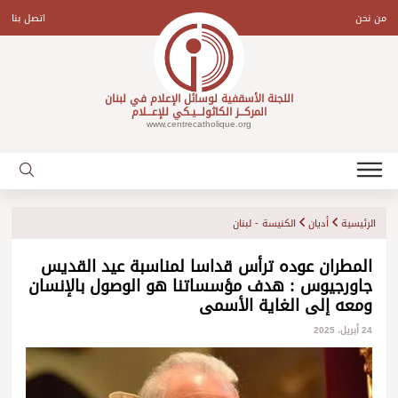
Ski
t
من نحن
اتصل بنا
conten
اللجنة الأسقفية لوسائل الإعلام في لبنان
المركـــز الكاثولـــيـكي للإعـــلام
www.centrecatholique.org
الرئيسية
أديان
الكنيسة - لبنان
المطران عوده ترأس قداسا لمناسبة عيد القديس
جاورجيوس : هدف مؤسساتنا هو الوصول بالإنسان
ومعه إلى الغاية الأسمى
24 أبريل، 2025