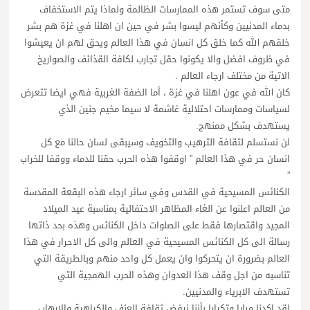
متى سوف تستمر هذه الممارسات الظالمة ولماذا يتم الاستخفاف
بدماء المدنيين وكأنهم ليسوا بشر في حين ان اهلنا في غزة هم بشر
خلقهم الله كما خلق كل انسان في هذا العالم ويحق لهم ان يعيشوا
في ظروف افضل والا يكونوا حقل تجارب لكافة القذائف والصواريخ
الاتية من مختلف ارجاء العالم .
كان الله في عون اهلنا في غزة ، أما الضفة الغربية فهي ايضا تتعرض
لسياسات وممارسات احتلالية غاشمة لا سيما مخيم جنين الذي
يستهدف بشكل ممنهج.
لن نستسلم لثقافة الترهيب والتخويف وسيبقى لسان حالنا مع كل
انسان حر في هذا العالم ” اوقفوا هذه الحرب حقنا للدماء ووقفا للخراب
”
الكنائس المسيحية في القدس وفي سائر ارجاء هذه البقعة المقدسة
من العالم اعلنوا عن الغاء المظاهر الاحتفالية بمناسبة عيد الميلاد
المجيد واقتصارها فقط على الصلوات داخل الكنائس وهذه بحد ذاتها
رسالة الى كل الكنائس المسيحية في العالم والى كل الاحرار في هذا
العالم بضرورة ان يتحركوا وان يعمل كل واحد منهم وبالطريقة التي
تناسبه من اجل وقف هذا العدوان وهذه الحرب الهمجية التي
تستهدف الابرياء والمدنيين.
لقد اكدنا مرارا وتكرارا بأننا نرفض ثقافة العنف والكراهية والارهاب