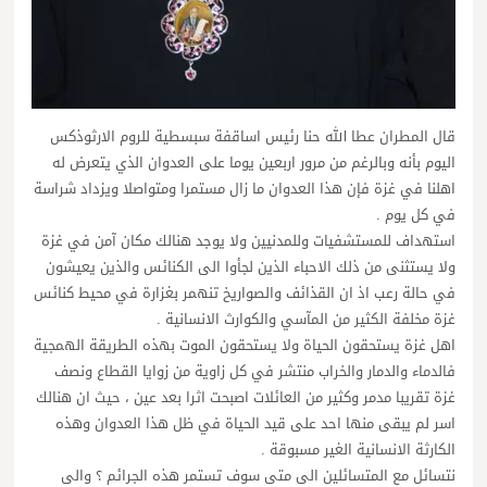
قال المطران عطا الله حنا رئيس اساقفة سبسطية للروم الارثوذكس
اليوم بأنه وبالرغم من مرور اربعين يوما على العدوان الذي يتعرض له
اهلنا في غزة فإن هذا العدوان ما زال مستمرا ومتواصلا ويزداد شراسة
في كل يوم .
استهداف للمستشفيات وللمدنيين ولا يوجد هنالك مكان آمن في غزة
ولا يستثنى من ذلك الاحباء الذين لجأوا الى الكنائس والذين يعيشون
في حالة رعب اذ ان القذائف والصواريخ تنهمر بغزارة في محيط كنائس
غزة مخلفة الكثير من المآسي والكوارث الانسانية .
اهل غزة يستحقون الحياة ولا يستحقون الموت بهذه الطريقة الهمجية
فالدماء والدمار والخراب منتشر في كل زاوية من زوايا القطاع ونصف
غزة تقريبا مدمر وكثير من العائلات اصبحت اثرا بعد عين ، حيث ان هنالك
اسر لم يبقى منها احد على قيد الحياة في ظل هذا العدوان وهذه
الكارثة الانسانية الغير مسبوقة .
نتسائل مع المتسائلين الى متى سوف تستمر هذه الجرائم ؟ والى