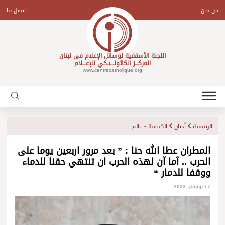
Ski
t
من نحن
اتصل بنا
conten
اللجنة الأسقفية لوسائل الإعلام في لبنان
المركـــز الكاثولـــيـكي للإعـــلام
www.centrecatholique.org
الرئيسية
أديان
الكنيسة - عالم
المطران عطا الله حنا : ” بعد مرور اربعين يوما على
الحرب .. آما آن لهذه الحرب ان تنتهي حقنا للدماء
ووقفا للدمار “
17 نوفمبر، 2023