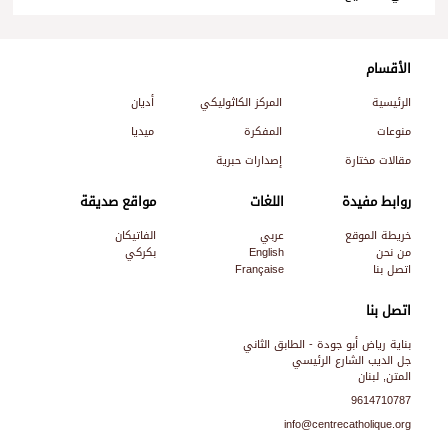
الأقسام
الرئيسية
المركز الكاثوليكي
أديان
منوعات
المفكرة
ميديا
مقالات مختارة
إصدارات حبرية
روابط مفيدة
اللغات
مواقع صديقة
خريطة الموقع
عربي
الفاتيكان
من نحن
English
بكركي
اتصل بنا
Française
اتصل بنا
بناية رياض أبو جودة - الطابق الثاني
جل الديب الشارع الرئيسي
المتن, لبنان
9614710787
info@centrecatholique.org