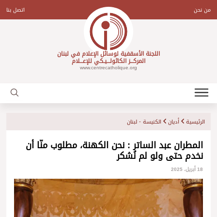
Ski
t
من نحن
اتصل بنا
conten
اللجنة الأسقفية لوسائل الإعلام في لبنان
المركـــز الكاثولـــيـكي للإعـــلام
www.centrecatholique.org
الرئيسية
أديان
الكنيسة - لبنان
المطران عبد الساتر : نحن الكهنة، مطلوب منّا أن
نخدم حتى ولو لم نُشكر
18 أبريل، 2025