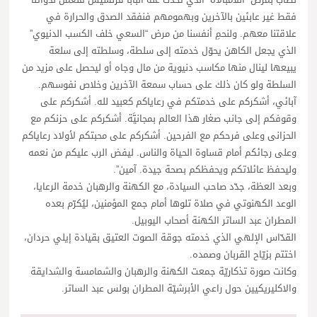
فقط غير عابئين بالآخرين وبهمومهم فنفقد الصدق والحرارة في
علاقتنا معهم. ولنحمِ أنفسنا من مرض “السعي خلف الكسب الدنيوي”
الذي يجعل الكاهن يحوّل خدمته إلى سلطة، وسلطته إلى سلعة
يبيعها لينال منها مكاسب دنيوية من مال وجاه أو ليحصل على مزيد من
السلطة ولو كان ذلك على حساب سمعة الآخرين وخلاص نفوسهم.
آبائي، أشكركم على خدمتكم في رعاياكم كعبيد لله. أشكركم على
وقوفكم إلى جانب صغار هذا العالم بمجانيَّة. أشكركم على حزنكم مع
الحزانى وعلى فرحكم مع الفرحين. أشكركم على محبتكم لأولاد رعاياكم
وعلى رجائكم أمام قساوة الحياة والناس. ليفض الرب عليكم من نعمه
وليحفظ عائلاتكم ويحفظكم بصحة جيدة. آمين”.
وبعد العظة، جدّد صاحب السيادة، مع الكهنة والرهبان خدمة الرعايا،
الوعد الكهنوتي في صلاة تلوها أمام جمع المؤمنين، ليُكرّم بعده
المطران عبد الساتر الكهنة أصحاب اليوبيل.
القدّاس الإلهي الذي خدمته جوقة الصوت العتيق بقيادة إيلي حردان،
اختتم بزيّاح القربان وصمده.
وكانت صورة تذكاريّة جمعت الكهنة والرهبان والشمامسة والشدايقة
والاكليريكيين حول راعي الأبرشيّة المطران بولس عبد الساتر.