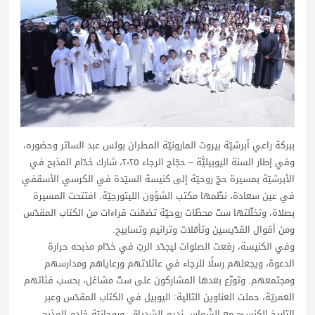
ببركة راعي أبرشيّة بيروت المارونيّة المطران بولس عبد الساتر وحضوره،
وفي إطار السنة اليوبيليَّة – حجّاج الرجاء ٢٠٢٥، شارك خدّام المذبح في
الأبرشيّة بمسيرة حجّ روحيّة إلى كنيسة السيّدة في الكرسي الأسقفي
في عين سعادة، نظّمها مكتب الشؤون الليتورجيّة. افتتحت المسيرة
بصلاة، وتخلّلتها ستّ محطّات روحيّة تضمّنت قراءات من الكتاب المقدّس
ومن أقوال القدّيسين وتأمّلات وترانيم وتسابيح.
وفي الكنيسة، رفعت الصلوات ليجدّد الربّ في خدّام مذبحه حرارة
الدعوة، ويجعلهم رسلًا للرجاء في عائلاتهم ورعاياهم ومدارسهم
ومجتمعهم. وتوزّع بعدها المشاركون على ستّ مشاغل، بحسب فئاتهم
العمريّة، حملت العناوين التالية: اليوبيل في الكتاب المقدّس وعبر
التاريخ الكنسيّ مع الشّماس نديم الشدياق، وروحانيّة خادم المذبح