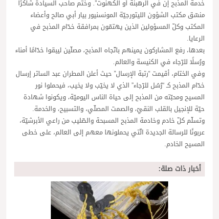
خدمة المذبح إن في الرهبنة أو الكهنوت”. وختم صاحب السيادة شاكرًا
منسّق مكتب الشؤون الليتورجيّة المونسنيور بيار أبي صالح وأعضاء
المكتب وكلّ المسؤولين الذين يهتمّون بمرافقة خدّام المذبح في
الرعايا.
بعدها، رفع المشاركون يمينهم باتّجاه المذبح، مصلّين ليبقوا خدّامًا أمناء
ورُسلًا للرّجاء في الكنيسة والعالم.
وفي الختام، أقيمت “رتبة الإرسال” حيث أعلن المطران عبد الساتر إرسال
خدّام المذبح كـ “رُسُل للرّجاء” الذي لا يخيّب ولا يخيب، فيحملوا نور
المسيح ومحبّته من المذبح إلى حياة الناس اليوميّة، ويكونوا شهادة
حيّة للإنجيل بالقلب النقيّ، والصمت المصلّي، والتسبيح، والخدمة.
وتسلّم كلّ خادم وخادمة المذبح المسبحة والصّليب من راعي الأبرشيّة،
عربونًا للرسالة الجديدة الّتي يحملونها معهم إلى العالم، على خطى
المسيح الخادم.
أخبار ذات صلة: