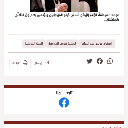
عودة: اسْتِقامَةُ الوَلاءِ لِلوَطَنِ أساسُ حَياةِ المُواطِنين وتَرْتَـقي بِهم مِنَ التَعَـلُّقِ
بالمَصْلَحَةِ…
المطران بولس عبد الساتر
ابرشية بيروت المارونية
السنة اليوبيلية
Twitter
Facebook
WhatsApp
إرسال
طباعة
تابعــــــــــونا