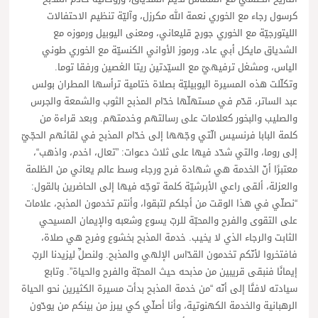
كرسول رجاء مع الخوري نعمة الله مكرزل، وآليّة تنظيم الاحتفالات
الليتورجيّة مع الخوري جورج قليعاني، ومعنى اليوبيل ورموزه مع
الشدياق مايكل أبي عاد، ورموز الأواني الكنسيّة مع الخوري طوني
الياس، ومشغل ترفيهيّ مع السيّدتين ريتا الغصين ورفقا توما.
وتكلّلت هذه المسيرة اليوبيليّة بصلاة ختامية ترأسها المطران بولس
عبد الساتر، قدّم في مستهلّها خدّام المذبح الثوب والشمعة والجرس
والصليب والبخور كعلامات على رسالتهم وخدمتهم. وبعد قراءة من
كلمة البابا فرنسيس الّتي وجّهها إلى خدّام المذبح في لقائهم الحجّيّ
إلى روما، والتي شدّد فيها على ثلاث دعوات: ”تعال، اخدم، واذهب“،
معتبرًا أنّ الخدمة هي شهادة فرح ورجاء وسط عالم يعاني من الظلمة
والعزلة، ألقى راعي الأبرشيّة كلمة توجّه فيها إلى الحاضرين بالقول:
“نصلّي في هذا الوقت من أجلكم لتبقوا، وأنتم تخدمون المذبح، علامات
على التقوى والفرح والمحبّة للربّ يسوع وشعبه والإيمان المسيحي
الثابت والرجاء الذي لا يخيب. خدمة المذبح بخشوع وفرح هي صلاة،
فافتخروا لأنّكم تخدمون القدّاس الإلهي والمذبح. ولنصلِّ ليزيدنا الربّ
إيمانًا فنبقى قريبين من مذبحه حيث المحبّة والفرح والحياة”. وتابع
سيادته لافتًا إلى أنّه “من خدمة المذبح بدأت مسيرة الكثيرين نحو الحياة
الرهبانية والخدمة الكهنوتية، وأنا أصلّي كي يبرز من بينكم من يودّون