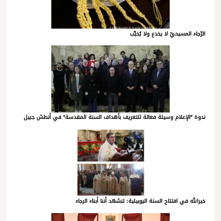
الرّجاء المسيحيّ لا يخدع ولا يُخيِّب
ندوة *الإعلام وسيلة فعالة للتعريف بأهداف السنة المقدسة* في أنطش جبيل
خيرالله في افتتاح السنة اليوبيلية: لنشهد أننا أبناء الرجاء