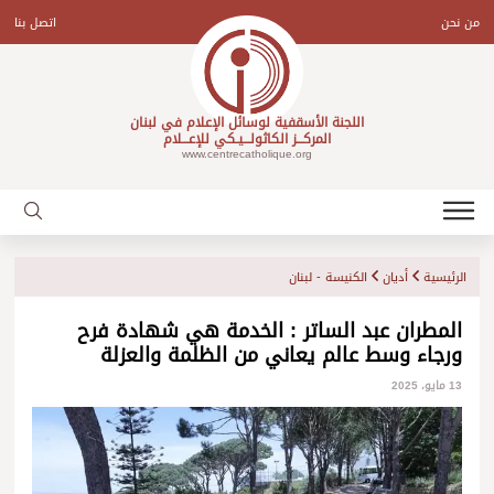
Ski
t
من نحن
اتصل بنا
conten
اللجنة الأسقفية لوسائل الإعلام في لبنان
المركـــز الكاثولـــيـكي للإعـــلام
www.centrecatholique.org
الرئيسية
أديان
الكنيسة - لبنان
المطران عبد الساتر : الخدمة هي شهادة فرح
ورجاء وسط عالم يعاني من الظلمة والعزلة
13 مايو، 2025