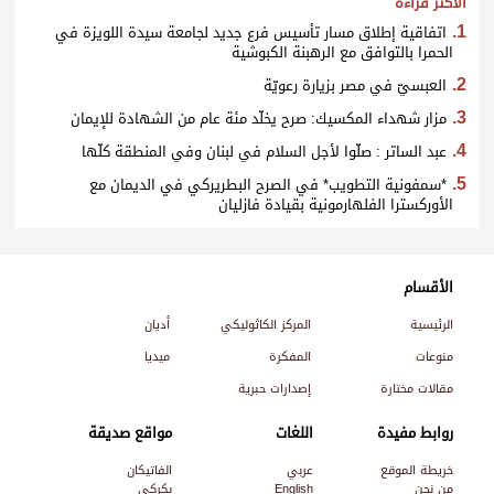
الأكثر قراءة
اتفاقية إطلاق مسار تأسيس فرع جديد لجامعة سيدة اللويزة في
الحمرا بالتوافق مع الرهبنة الكبوشية
العبسيّ في مصر بزيارة رعويّة
مزار شهداء المكسيك: صرح يخلّد مئة عام من الشهادة للإيمان
عبد الساتر : صلّوا لأجل السلام في لبنان وفي المنطقة كلّها
*سمفونية التطويب* في الصرح البطريركي في الديمان مع
الأوركسترا الفلهارمونية بقيادة فازليان
الأقسام
الرئيسية
المركز الكاثوليكي
أديان
منوعات
المفكرة
ميديا
مقالات مختارة
إصدارات حبرية
روابط مفيدة
اللغات
مواقع صديقة
خريطة الموقع
عربي
الفاتيكان
من نحن
English
بكركي