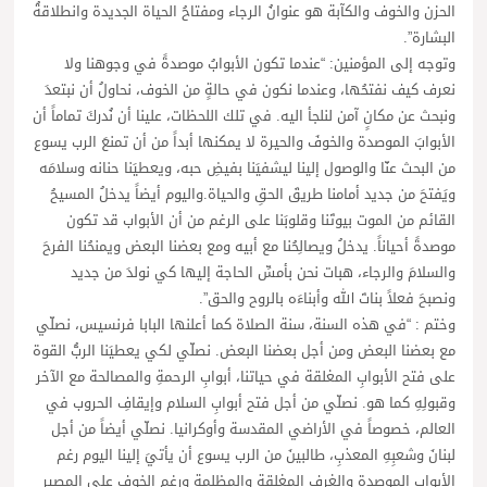
الحزن والخوف والكآبة هو عنوانُ الرجاء ومفتاحُ الحياة الجديدة وانطلاقةُ
البشارة”.
وتوجه إلى المؤمنين: “عندما تكون الأبوابُ موصدةً في وجوهنا ولا
نعرف كيف نفتحُها، وعندما نكون في حالةٍ من الخوف، نحاولُ أن نبتعدَ
ونبحث عن مكانٍ آمن لنلجأ اليه. في تلك اللحظات، علينا أن نُدركَ تماماً أن
الأبوابَ الموصدة والخوفَ والحيرة لا يمكنها أبداً من أن تمنعَ الرب يسوع
من البحث عنّا والوصول إلينا ليشفيَنا بفيضِ حبه، ويعطيَنا حنانه وسلامَه
ويَفتحَ من جديد أمامنا طريقَ الحقِ والحياة.واليوم أيضاً يدخلُ المسيحُ
القائم من الموت بيوتَنا وقلوبَنا على الرغم من أن الأبواب قد تكون
موصدةً أحياناً. يدخلُ ويصالِحُنا مع أبيه ومع بعضنا البعض ويمنحُنا الفرحَ
والسلامَ والرجاء، هبات نحن بأمسِّ الحاجة إليها كي نولدَ من جديد
ونصبحَ فعلاً بناتَ الله وأبناءَه بالروح والحق”.
وختم : “في هذه السنة، سنة الصلاة كما أعلنها البابا فرنسيس، نصلّي
مع بعضنا البعض ومن أجل بعضنا البعض. نصلّي لكي يعطيَنا الربُّ القوة
على فتح الأبوابِ المغلقة في حياتنا، أبوابِ الرحمةِ والمصالحة مع الآخر
وقبولِهِ كما هو. نصلّي من أجل فتح أبوابِ السلام وإيقافِ الحروب في
العالم، خصوصاً في الأراضي المقدسة وأوكرانيا. نصلّي أيضاً من أجل
لبنانَ وشعبِهِ المعذبِ، طالبينَ من الرب يسوع أن يأتيَ إلينا اليوم رغم
الأبوابِ الموصدة والغرفِ المغلقة والمظلمة ورغم الخوف على المصير