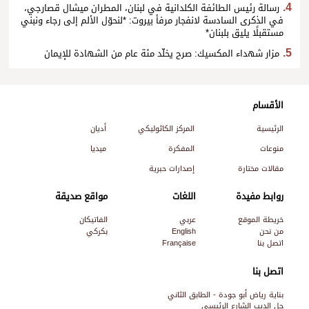
رسالة رئيس الطائفة الكلدانية في لبنان، المطران ميشال قصارجي،
في الذكرى السادسة لانفجار مرفأ بيروت: *لنحوّل الألم إلى رجاء ونبني
مستقبلًا يليق بلبنان*
مزار شهداء المكسيك: صرح يخلّد مئة عام من الشهادة للإيمان
الأقسام
الرئيسية
المركز الكاثوليكي
أديان
منوعات
المفكرة
ميديا
مقالات مختارة
إصدارات حبرية
روابط مفيدة
اللغات
مواقع صديقة
خريطة الموقع
عربي
الفاتيكان
من نحن
English
بكركي
اتصل بنا
Française
اتصل بنا
بناية رياض أبو جودة - الطابق الثاني
جل الديب الشارع الرئيسي