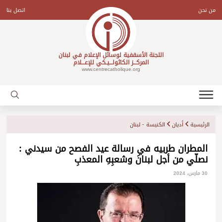
Ski
t
من نحن
اتصل بنا
conten
اللجنة الأسقفية لوسائل الإعلام في لبنان
المركـــز الكاثولـــيـكي للإعـــلام
www.centrecatholique.org
الرئيسية
أديان
الكنيسة - لبنان
المطران طربيه في رسالة عيد الفصح من سيدني :
نصلّي من أجل لبنانَ وشعبِهِ المعذبِ
30 مارس، 2024