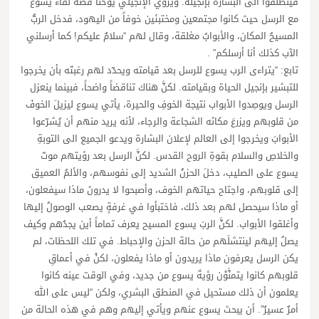
فينطلقوا الى البشارة بإنجيله. ويروي الإنجيلي يوحنا قصة لقاء يسوع
مع الرسل حيث كانوا مجتمعين ومختبئين خوفاً من اليهود، فدخل الربُّ
المسيحُ المكان، والأبوابُ مغلقة، وقال لهم “سلامٌ عليكم! كما أرسلني
الآب كذلك أنا أرسلكم” .
تابع: “يتراءى الرب يسوع للرسل بعد قيامته ويحدّد لهم رغبتَه بأن يخرجوا
للتبشير بإنجيل الحياة وبقيامته. لكنَّ هناك تناقضاً واضحاً، فبينما ينعزل
الرسل ويوصِدوا الأبواب نتيجة الخوفِ والحيرة، يأتي يسوع ليزيلَ الخوفَ
من قلوبهم ويزرعَ مكانَه الشجاعة والرجاء، لأنه يريد منهم أن يُشرّعوا
الأبوابَ ويخرجوا إلى العالم لإعلان البشارة ويدعو الجميع الى التوبةِ
والخلاصِ والسلام بقوةِ الروح القدس. لكنَّ الرسل بعد رؤيتهم موتَ
يسوع على الصليب، دخلَ الحزنُ الشديد إلى نفوسهم، والألمُ العميق
إلى قلوبهم، واجتاح حياتهم الخوف، وأصبحوا لا يدرونَ ماذا سيفعلون،
أو ماذا سيحصل لهم بعد ذلك، فاختبأوا في غرفةٍ يصعب الوصولُ إليها
وأغلقوا الأبواب. لكنَّ الربَ يسوع المسيح يعرف تماماً أين يجدُهم وكيف
يصلُ إليهم لينتشلَهم من حالة الحزن والإحباط. في تلك اللحظات، لم
يكن الرسل يعرفون ماذا يريدون أو ماذا يفعلون، لكنْ في أعماقِ
قلوبهم كانوا يتمنَّوْن رؤيةَ يسوع من جديد، وفي الوقت عينه كانوا
يعلمون أن ذلك مستحيل في المنطق البشري، ولكن “ليس على الله
أمرٌ عسيرٌ”. أن يبحث يسوع عنهم ويأتي إليهم وهم في هذه الحالة من