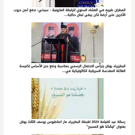
المطران طربيه في العشاء السنوي للرابطة المارونية - سيدني: ندفع ثمن حروب
الآخرين على أرضنا لكن يبقى لبنان حكاية…
البطريرك يونان يترأّس الاحتفال الرسمي بمناسبة وضع حجر الأساس لكنيسة
العائلة المقدسة السريانية الكاثوليكية في…
رسالة عيد القيامة 2024 لغبطة البطريرك مار اغناطيوس يوسف الثالث يونان
بعنوان "فِصْحُنا هو المسيح"