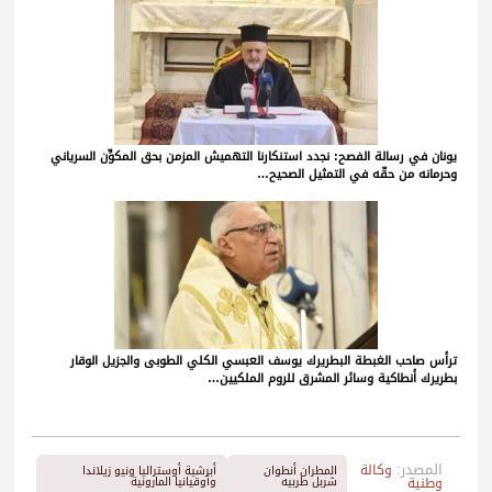
يونان في رسالة الفصح: نجدد استنكارنا التهميش المزمن بحق المكوِّن السرياني
وحرمانه من حقّه في التمثيل الصحيح…
ترأس صاحب الغبطة البطريرك يوسف العبسي الكلي الطوبى والجزيل الوقار
بطريرك أنطاكية وسائر المشرق للروم الملكيين…
المصدر:
وكالة
المطران أنطوان
أبرشية أوستراليا ونيو زيلاندا
وطنية
شربل طربيه
وأوقيانيا المارونية