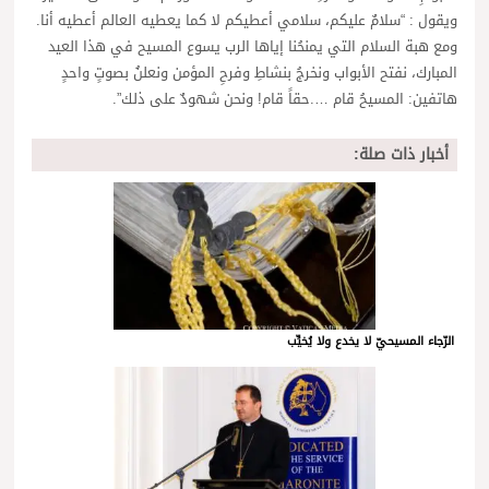
ويقول : “سلامٌ عليكم، سلامي أعطيكم لا كما يعطيه العالم أعطيه أنا.
ومع هبة السلام التي يمنحُنا إياها الرب يسوع المسيح في هذا العيد
المبارك، نفتح الأبواب ونخرجُ بنشاطِ وفرحِ المؤمن ونعلنُ بصوتٍ واحدٍ
هاتفين: المسيحُ قام ….حقاً قام! ونحن شهودٌ على ذلك”.
أخبار ذات صلة:
الرّجاء المسيحيّ لا يخدع ولا يُخيِّب