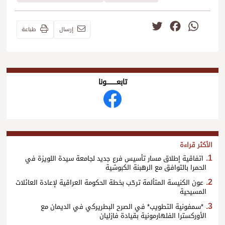
Twitter
Facebook
WhatsApp
إرسال
طباعة
تابعــــــــــونا
الأكثر قراءة
اتفاقية إطلاق مسار تأسيس فرع جديد لجامعة سيدة اللويزة في
الحمرا بالتوافق مع الرهبنة الكبوشية
عون الكنيسة المتألمة ترحّب بخطة الحكومة العراقية لإعادة العائلات
المسيحية
*سمفونية التطويب* في الصرح البطريركي في الديمان مع
الأوركسترا الفلهارمونية بقيادة فازليان