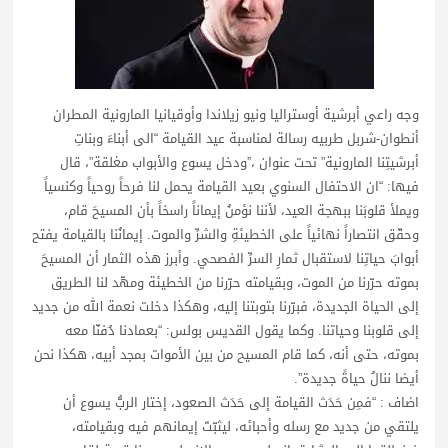
وجه راعي أبرشية أوستراليا ونيو زيلاندا وأوقيانيا المارونية المطران
أنطوان-شربل طربيه رسالة لمناسبة عيد القيامة “الى أبناءَ وبناتِ
أبرشيتِنا المارونية” تحت عنوان ،”ودخل يسوع والأبواب مغلقة”، قال
فيها: “ان الاحتفال السنوي بعيد القيامة يحمل لنا فرحاً روحياً وكنسياً
ويملأ قلوبَنا ببهجة العيد، لأننا نؤمنُ إيماناً راسخاً بأن المسيحَ قام،
وحقّق انتصاراً نهائياً على الخطيئةِ والشرِّ والموت. إيمانُنا بالقيامة يفتح
أبوابَ حياتِنا لاستقبال ثمارِ السرِّ الفصحي. وأبرز هذه الثمار أن المسيحَ
بموته حرّرنا من الموت، وبقيامته حرّرنا من الخطيئة ومهّد لنا الطريق
إلى الحياة الجديدة، فبرّرنا بتوبتنا إليه، وهكذا دخلت نعمة الله من جديد
إلى قلوبنا وحياتنا. وكما يقول القديس بولس: “بعمادنا دُفنّا معه
بموته، حتى أنه، كما قام المسيح من بين الأموات بمجد أبيه، هكذا نحن
أيضا ننالُ حياةً جديدة”.
اضاف : “فمِن حَدَث القيامة إلى حَدَث الصعود، إختار الربُّ يسوع أن
يلتقي من جديد مع رسله وأحبائه، ليثبّتَ إيمانهم فيه وبقيامته،