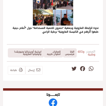
ندوة للرابطة المارونية وجمعية *حصرون للتنمية المستدامة* حول *أعلام دينية
طبعوا أثرهم في الكنيسة المارونية* برعاية الراعي
المصدر:
وكالة
البابا
المطران
ابرشية أوستراليا ونيوزيلندا
وطنية
فرنسيس
أنطوان طربيه
وأوقيانيا المارونية
Twitter
Facebook
WhatsApp
إرسال
طباعة
تابعــــــــــونا