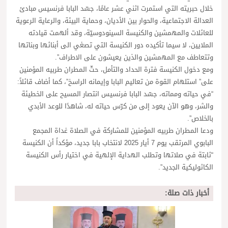
خلال حبريته التي استمرت اثني عشر عامًا، جسّد البابا فرنسيس مبادئ
العدالة الاجتماعية، والحوار بين الأديان، وحماية البيئة، والرعاية الرعوية
للعائلات والمهمشين والكنيسة السينودوسيّة، وقد ألهمت قيادته
الملايين، لا سيما تأكيده دور الكنيسة التي تصغي الى أبنائها وبناتها
وتتعاطف مع المهمشين والذين يعيشون على الاطراف”.
ومع دخول الكنيسة فترة الحداد والتأمل، حثّ المطران طربيه المؤمنين
على” استلهام القوة من تعاليم البابا وإيمانه الراسخ”، كما أضاف قائلاً:
“في حياته ومماته، جسّد البابا فرنسيس انتصار المسيح على الخطيئة
والشر، وهو الآن يعود إلى من كرّس حياته له، شاهدًا للوعد الأبدي
بالخلاص”.
ودعا المطران طربيه المؤمنين للمشاركة في الصلاة غداة المجمع
البابوي المرتقب يوم 7 أيار 2025 لانتخاب بابا جديد، مؤكداً أن الكنيسة
“ثابتة في صلاتها وتطلب الهداية الإلهية في اختيار رأس الكنيسة
الكاثوليكية الجديد”.
أخبار ذات صلة: