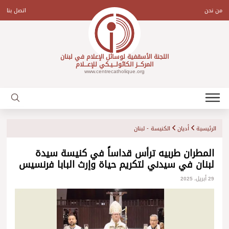
Ski
t
من نحن
اتصل بنا
conten
اللجنة الأسقفية لوسائل الإعلام في لبنان
المركـــز الكاثولـــيـكي للإعـــلام
www.centrecatholique.org
الرئيسية
أديان
الكنيسة - لبنان
المطران طربيه ترأس قداساً في كنيسة سيدة
لبنان في سيدني لتكريم حياة وإرث البابا فرنسيس
29 أبريل، 2025