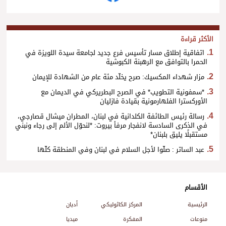
الأكثر قراءة
اتفاقية إطلاق مسار تأسيس فرع جديد لجامعة سيدة اللويزة في
الحمرا بالتوافق مع الرهبنة الكبوشية
مزار شهداء المكسيك: صرح يخلّد مئة عام من الشهادة للإيمان
*سمفونية التطويب* في الصرح البطريركي في الديمان مع
الأوركسترا الفلهارمونية بقيادة فازليان
رسالة رئيس الطائفة الكلدانية في لبنان، المطران ميشال قصارجي،
في الذكرى السادسة لانفجار مرفأ بيروت: *لنحوّل الألم إلى رجاء ونبني
مستقبلًا يليق بلبنان*
عبد الساتر : صلّوا لأجل السلام في لبنان وفي المنطقة كلّها
الأقسام
الرئيسية
المركز الكاثوليكي
أديان
منوعات
المفكرة
ميديا