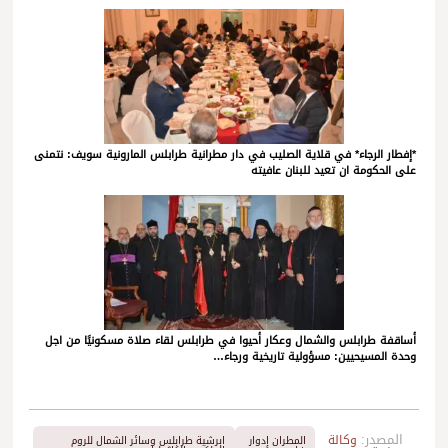
*إفطار الرجاء* في قلاية الصليب في دار مطرانية طرابلس المارونية سويف: نتمنى
على الحكومة ان تعيد للبنان عافيته
أساقفة طرابلس والشمال وعكار أحيوا في طرابلس لقاء صلاة مسكونيًا من اجل
وحدة المسيحيين: مسؤولية تاريخية ورجاء…
المصدر:
وكالة
المطران إدوار
ابرشية طرابلس وسائر الشمال للروم