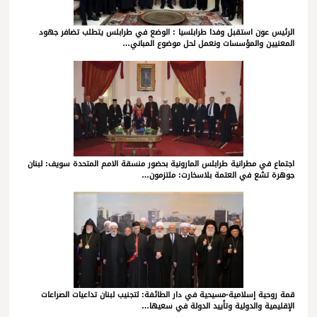
الرئيس عون استقبل وفدا طرابلسيا : الوضع في طرابلس يتطلب تضافر جهود
المعنيين والمؤسسات ونعمل لحل موضوع المباني…
اجتماع في مطرانية طرابلس المارونية بحضور منسقة الامم المتحدة سويف: لبنان
جوهرة تشع في العتمة بلاسخارت: ملتزمون…
قمة روحية إسلامية-مسيحية في دار الطائفة: لتجنيب لبنان تداعيات الصراعات
الإقليمية والدولية وتأييد الدولة في سعيها…