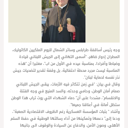
وجه رئيس أساقفة طرابلس وسائر الشمال للروم الملكيين الكاثوليك،
المطران إدوار ضاهر، “أسمى التهاني إلى الجيش اللبناني قيادة
وضباطا وأفرادا، بمناسبة عيده في الأول من اب”، معتبرا أن “هذه
المناسبة ليست مجرد محطة احتفالية، بل وقفة تقدير لتضحيات جيش
نذر نفسه لحماية لبنان”.
وقال في بيان: “في زمن تتكاثر فيه الأزمات، يبقى الجيش اللبناني
صمام أمان الوطن، وحامي وحدته، والسد المنيع في وجه الفتنة
والانقسام”، مشددا على أن” دماء الشهداء التي روت تراب هذا الوطن
ستظل أمانة في أعناقنا جميعا”.
وأشاد ” بثبات المؤسسة العسكرية رغم الظروف الاقتصادية الصعبة”،
ودعا إلى” دعمها وتمكينها من أداء رسالتها الوطنية في حفظ السلم
الأهلي، وصون الأمن، والدفاع عن السيادة والوقوف الى جانبها