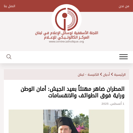
Ski
t
من نحن
اتصل بنا
conten
اللجنة الأسقفية لوسائل الإعلام في لبنان
المركـــز الكاثولـــيـكي للإعـــلام
www.centrecatholique.org
الرئيسية
أديان
الكنيسة - لبنان
المطران ضاهر مهنئاً بعيد الجيش: أمان الوطن
وراية فوق الطوائف والانقسامات
1 أغسطس، 2025