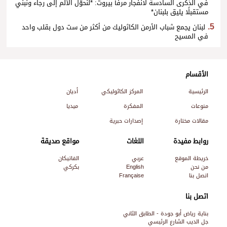
في الذكرى السادسة لانفجار مرفأ بيروت: *لنحوّل الألم إلى رجاء ونبني
مستقبلًا يليق بلبنان*
لبنان يجمع شباب الأرمن الكاثوليك من أكثر من ست دول بقلب واحد
في المسيح
الأقسام
الرئيسية
المركز الكاثوليكي
أديان
منوعات
المفكرة
ميديا
مقالات مختارة
إصدارات حبرية
روابط مفيدة
اللغات
مواقع صديقة
خريطة الموقع
عربي
الفاتيكان
من نحن
English
بكركي
اتصل بنا
Française
اتصل بنا
بناية رياض أبو جودة - الطابق الثاني
جل الديب الشارع الرئيسي