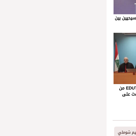
سيحيين بين
الاعلان عن معرض ومؤتمر EDUTECH 2024 من
اءت على
ليم شوملي