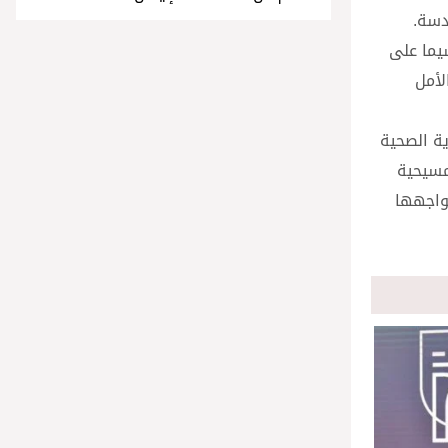
دسة.
يما على
لأمل
ة الصحية
مسيحية
يواجهها