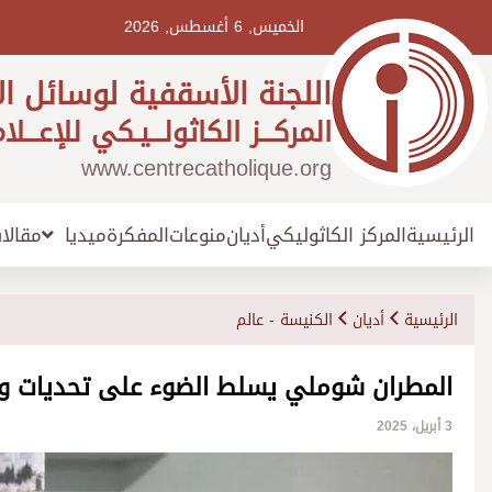
Ski
t
الخميس, 6 أغسطس, 2026
conten
اللجنة الأسقفية لوسائل ال
المركـــز الكاثولـــيـكي للإعـــلا
www.centrecatholique.org
الرئيسية
المركز الكاثوليكي
أديان
منوعات
المفكرة
مقالا
ميديا
الرئيسية
أديان
الكنيسة - عالم
المطران شوملي يسلط الضوء على تحديات وآ
3 أبريل، 2025