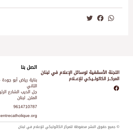
Twitter
Facebook
WhatsApp
اتصل بنا
اللجنة الأسقفية لوسائل الإعلام في لبنان
المركـــز الكاثولـــيـكي للإعـــلام
بناية رياض أبو جودة -
الثاني
جل الديب الشارع الر
المتن, لبنان
9614710787
entrecatholique.org
© جميع حقوق النشر محفوظة للمركز الكاثوليكي للإعلام في لبنان