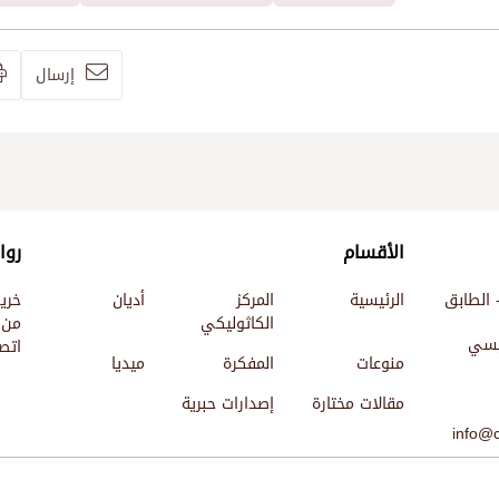
إرسال
الأقسام
روا
 الطابق
الرئيسية
المركز
أديان
خري
الكاثوليكي
من 
ئيسي
اتصل
منوعات
المفكرة
ميديا
مقالات مختارة
إصدارات حبرية
info@c