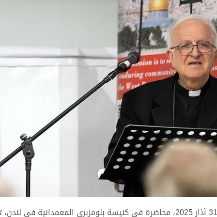
ألقى المطران وليم شوملي، النائب البطريركي العام، الاثنين 31 آذار 2025، محاضرة في كنيسة بلومزبري المعمدانية