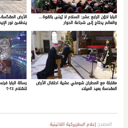
البابا لاوُن الرابع عشر: السلام لا يُبنى بالقوة…
الأرض المقدّسة،
والعالم يحتاج إلى شجاعة الحوار
ينطفئ نور الإيم
مقابلة مع المطران شوملي عشية احتفال الأرض
رسالة البابا فر
المقدسة بعيد الميلاد
للسّلام ٢٠٢٤
المصدر:
إعلام البطريركية اللاتينية