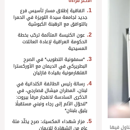
الأكثر قراءة
اتفاقية إطلاق مسار تأسيس فرع
جديد لجامعة سيدة اللويزة في الحمرا
بالتوافق مع الرهبنة الكبوشية
عون الكنيسة المتألمة ترحّب بخطة
الحكومة العراقية لإعادة العائلات
المسيحية
*سمفونية التطويب* في الصرح
البطريركي في الديمان مع الأوركسترا
الفلهارمونية بقيادة فازليان
رسالة رئيس الطائفة الكلدانية في
لبنان، المطران ميشال قصارجي، في
الذكرى السادسة لانفجار مرفأ بيروت:
*لنحوّل الألم إلى رجاء ونبني مستقبلًا
يليق بلبنان*
مزار شهداء المكسيك: صرح يخلّد مئة
 في لندن، تناول فيها
عام من الشهادة للإيمان