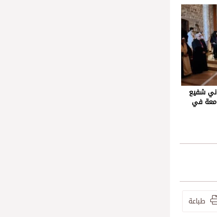
اني شفيع
امعة في
طباعة