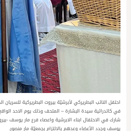
احتفل النائب البطريركي لأبرشيّة بيروت البطريركية للسريان ا
في كاتدرائية سيدة البشارة – المتحف وذلك يوم الاحد الواقع فيه ٢٣ اذار ٢٠٢٥، خدم القداس جوقة ال
شارك في الاحتفال ابناء الابرشية واعصاء فرع مار يوسف -بي
يوسف وجدد الأعضاء وعدهم بالالتزام بجمعيّة مار منصور.