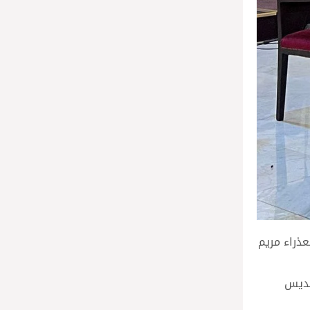
عذراء مريم
قديس