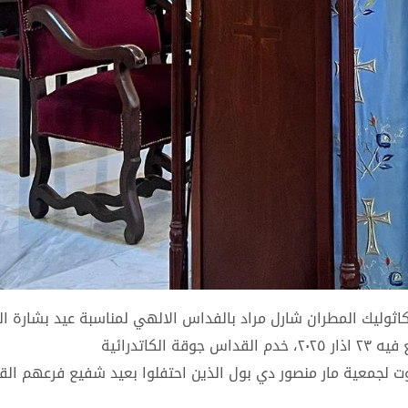
لكاثوليك المطران شارل مراد بالفداس الالهي لمناسبة عيد بشارة ال
كاتدرائية
روت لجمعية مار منصور دي بول الذين احتفلوا بعيد شفيع فرعهم ال