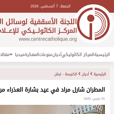
Ski
t
الجمعة, 7 أغسطس, 2026
conten
اللجنة الأسقفية لوسائل ال
المركـــز الكاثولـــيـكي للإعـــلا
www.centrecatholique.org
الرئيسية
المركز الكاثوليكي
أديان
منوعات
المفكرة
مقالا
ميديا
الرئيسية
أديان
الكنيسة - لبنان
المطران شارل مراد في عيد بشارة العذراء مري
25 مارس، 2025