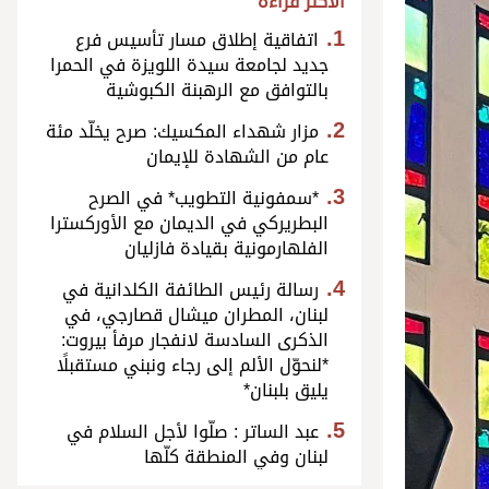
الأكثر قراءة
اتفاقية إطلاق مسار تأسيس فرع
جديد لجامعة سيدة اللويزة في الحمرا
بالتوافق مع الرهبنة الكبوشية
مزار شهداء المكسيك: صرح يخلّد مئة
عام من الشهادة للإيمان
*سمفونية التطويب* في الصرح
البطريركي في الديمان مع الأوركسترا
الفلهارمونية بقيادة فازليان
رسالة رئيس الطائفة الكلدانية في
لبنان، المطران ميشال قصارجي، في
الذكرى السادسة لانفجار مرفأ بيروت:
*لنحوّل الألم إلى رجاء ونبني مستقبلًا
يليق بلبنان*
عبد الساتر : صلّوا لأجل السلام في
لبنان وفي المنطقة كلّها