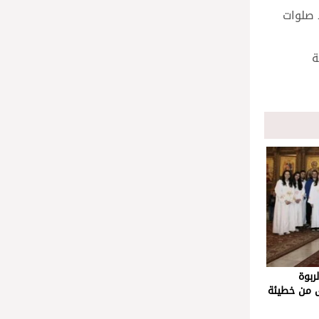
 صلوات
ة
ربوة
ى من خطيئة