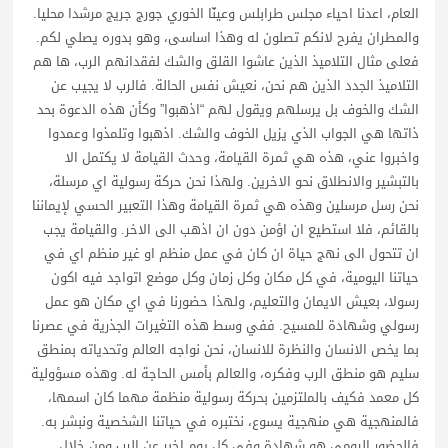
العام، اعدنا احياء مجلس طرابلس وعينّا الخوري جورج جريج مرشدا محليا.
والمطران يفرح لانكم تصلون له وهذا اساسى، وهو بدوره يصلي لكم.
فعلى مثال التلاميذ الذين عاشوا القلق والشك لفقدانهم الرب، ها هم
التلاميذ الجدد الذين هم نحن، نعيش نفس الحالة. فالرب لا يجيب عن
الشك والخوف بل يرسلهم ويقول لهم “اذهبوا” وكأن هذه الدعوة بحد
ذاتها هي الجواب الذي يزيل الخوف والشك. اذهبوا وتلمذوا وعمدوا
واخبروا عني، هذه هي ثمرة القيامة، وحدث القيامة لا يكتمل الا
بالتبشير والانطلاق نحو الاخرين. ولهذا نحن حركة رسولية اي مرسلة،
نحن رسل مرسلين وهذه هي ثمرة القيامة وهذا التعبير الحسي لإيماننا
بالقائم، فلا استطيع ان اؤمن دون ان اذهب الى الاخر. والقيامة يجب
ان تتحول الى نهج حياة ان كان في عمل منظم او غير منظم اي في
حياتنا اليومية، في كل مكان وكل زمان وكل موضع اتواجد فيه اكون
رسولا، بعيش الايمان والتعليم، ولهذا حضورنا في اي مكان هو عمل
رسولي وشهادة للمسيح. ففي وسط هذه التغيرات الجذرية في عصرنا
بما يخص الانسان والنظرة للانسان، نحن نواجه العالم وتحدياته بمنطق
سليم هو منطق الرب وفكره، والعالم بأمس الحاجة له. وهذه مسؤولية
كل معمد فكيف بالملتزمين بحركة رسولية منظمة مهما كان اسمها،
فالمنهجية هي منهجية يسوع، نختبره في حياتنا الشخصية ونبشر به.
فالحضور اليومي هو شهادة وفي كل يوم اخبر عن الرب ومن خلال