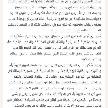
مرشد المجلس الخوري جريج بصاحب السيادة شاكرا له مرافقته الدائمة
والقريبة للمجلس المحلي وفرق الحركة، وسؤاله الدائم عن الجميع
ودعمه الدائم لتأسيس فرق جديدة لخدمة الكنيسة، وان عنوان الخلوة
ومواضيعها مستمدة من موضوع الابرشية العام ودليل نور وحياة. طالبا
بركته وصلاته وتوجيهاته لانه خير راع واسقف ينظر الى البعيد ويعطينا
الطمأنينة والمحبة لاستكمال المسيرة.
ثم رحب رئيس المجلس المحلي مرسال عبيد بصاحب السيادة شاكرا له
على اعادة هيكلة الابرشية وانشاء اللجان المختلفة والدعم الدائم خاصة
انه لم يعد هناك من قرى اطراف، بل اصبحنا اينما كنا، نشعر أننا في
قلب الابرشية وفي قلب راعيها الذي يسهر علينا سهر الراعي الصالح
والمدبر الحكيم.
بدوره شكر صاحب السيادة رئيس الدير على استضافته لفرق الابرشية،
واثنى على الخلوة الروحية معتبرا انها اساسية في مسيرة الرسالة لان
العلاقة مع الله في الصلاة هي اساس كل انطلاق للرسالة. وتذكر
سيادته انه منذ نعومة اظافره حمل دليل نور وحياة وكان من الحراكيش.
واليوم ثالوث المينا وبقرزلا وارده مدعو الى الانطلاق لاعادة الانتشار
في كل انحاء الابرشية لان الحركة كانت قلب كل عمل رسولي ابرشي.
ولهذا مع القيّمين عن الحركة في لبنان من صاحب السيادة المطران غي
بولس نجيم السامي الاحترام وقدس الاب مالك بو طانوس المرشد