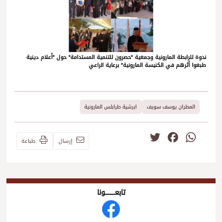
ندوة للرابطة المارونية وجمعية *حصرون للتنمية المستدامة* حول *أعلام دينية
طبعوا أثرهم في الكنيسة المارونية* برعاية الراعي
المطران يوسف سويف
ابرشية طرابلس المارونية
Twitter
Facebook
WhatsApp
إرسال
طباعة
تابعــــــــــونا