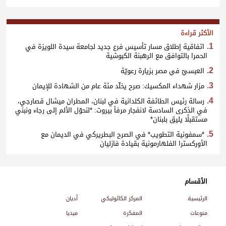
الأكثر قراءة
اتفاقية إطلاق مسار تأسيس فرع جديد لجامعة سيدة اللويزة في
الحمرا بالتوافق مع الرهبنة الكبوشية
العبسيّ في مصر بزيارة رعويّة
مزار شهداء المكسيك: صرح يخلّد مئة عام من الشهادة للإيمان
رسالة رئيس الطائفة الكلدانية في لبنان، المطران ميشال قصارجي،
في الذكرى السادسة لانفجار مرفأ بيروت: *لنحوّل الألم إلى رجاء ونبني
مستقبلًا يليق بلبنان*
*سمفونية التطويب* في الصرح البطريركي في الديمان مع
الأوركسترا الفلهارمونية بقيادة فازليان
الأقسام
الرئيسية
المركز الكاثوليكي
أديان
منوعات
المفكرة
ميديا