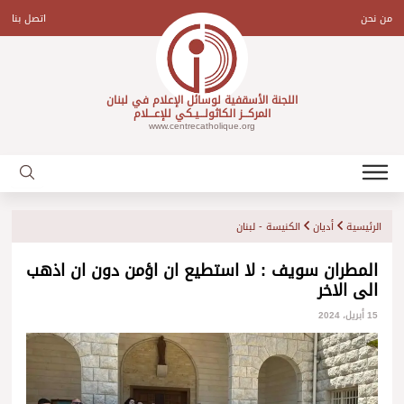
Ski
t
من نحن
اتصل بنا
conten
اللجنة الأسقفية لوسائل الإعلام في لبنان
المركـــز الكاثولـــيـكي للإعـــلام
www.centrecatholique.org
الرئيسية
أديان
الكنيسة - لبنان
المطران سويف : لا استطيع ان اؤمن دون ان اذهب
الى الاخر
15 أبريل، 2024