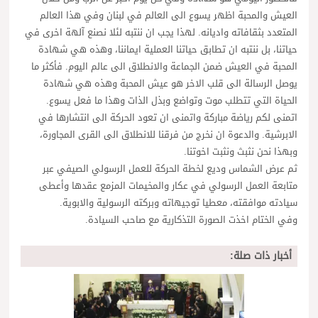
العيش والمحبة اظهر يسوع الى العالم في لبنان وفي هذا العالم
المتعدد بثقافاته واديانه. لهذا يجب ان ننتبه لئلا نصنع آلهة اخرى في
حياتنا، بل ننتبه ان تطابق حياتنا العملية ايماننا، وهذه هي شهادة
المحبة في العيش ضمن الجماعة والانطلاق الى عالم اليوم. فأكثر ما
يوصل الرسالة الى قلب الاخر هو عيش المحبة وهذه هي شهادة
الحياة التي تتطلب موت وتواضع وبذل الذات وهذا ما فعل يسوع.
اتمنى لكم رياضة مباركة واتمنى ان تعود الحركة الى انتشارها في
الابرشية. والدعوة ان نخرج من فرقنا للانطلاق الى القرى المجاورة،
وبهذا نحن نثبث ونثبت اخوتنا.
ثم عرض الشماس وديع لخطة الحركة للعمل الرسولي الصيفي عبر
متابعة العمل الرسولي في عكار والمخيمات المزمع عقدها وأعطى
سيادته موافقته، معطيا توجيهاته وبركته الرسولية والابوية.
وفي الختام اخذت الصورة التذكارية مع صاحب السيادة.
أخبار ذات صلة: