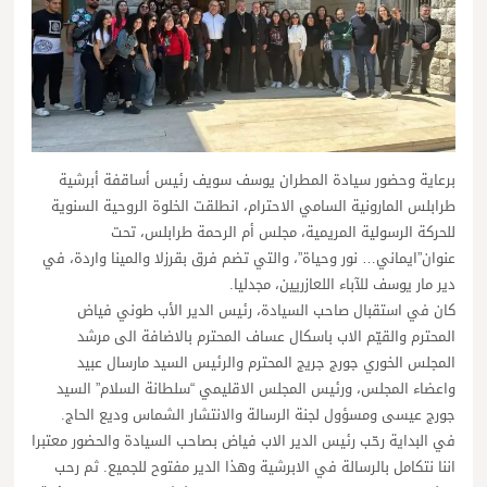
برعاية وحضور سيادة المطران يوسف سويف رئيس أساقفة أبرشية
طرابلس المارونية السامي الاحترام، انطلقت الخلوة الروحية السنوية
للحركة الرسولية المريمية، مجلس أم الرحمة طرابلس، تحت
عنوان”ايماني… نور وحياة”، والتي تضم فرق بقرزلا والمينا واردة، في
دير مار يوسف للآباء اللعازريين، مجدليا.
كان في استقبال صاحب السيادة، رئيس الدير الأب طوني فياض
المحترم والقيّم الاب باسكال عساف المحترم بالاضافة الى مرشد
المجلس الخوري جورج جريج المحترم والرئيس السيد مارسال عبيد
واعضاء المجلس، ورئيس المجلس الاقليمي “سلطانة السلام” السيد
جورج عيسى ومسؤول لجنة الرسالة والانتشار الشماس وديع الحاج.
في البداية رحّب رئيس الدير الاب فياض بصاحب السيادة والحضور معتبرا
اننا نتكامل بالرسالة في الابرشية وهذا الدير مفتوح للجميع. ثم رحب