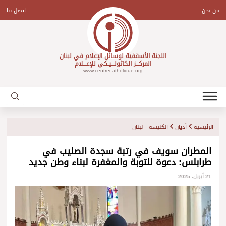
Ski
t
من نحن
اتصل بنا
conten
اللجنة الأسقفية لوسائل الإعلام في لبنان
المركـــز الكاثولـــيـكي للإعـــلام
www.centrecatholique.org
الرئيسية
أديان
الكنيسة - لبنان
المطران سويف في رتبة سجدة الصليب في
طرابلس: دعوة للتوبة والمغفرة لبناء وطن جديد
21 أبريل، 2025