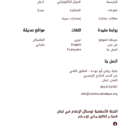
الرئيسية
المركز الكاثوليكي
أديان
منوعات
المفكرة
ميديا
مقالات مختارة
إصدارات حبرية
روابط مفيدة
اللغات
مواقع صديقة
خريطة الموقع
عربي
الفاتيكان
من نحن
English
بكركي
اتصل بنا
Française
اتصل بنا
بناية رياض أبو جودة - الطابق الثاني
جل الديب الشارع الرئيسي
المتن, لبنان
9614710787
info@centrecatholique.org
اللجنة الأسقفية لوسائل الإعلام في لبنان
المركـــز الكاثولـــيـكي للإعـــلام