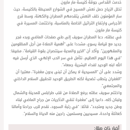
خدمت القداس جوقة كنيسة مار مارون.
تخلل الزياح حمل نعش المسيح في الشوارع المحيطة بالكنيسة، حيث
سار المؤمنون خلف النعش يتقدمهم المطران والكهنة، وسط قرع
الأجراس وارتفاع التراتيل الخاصة بالمناسبة، واختتمت المسيرة في
كنيسة مار مارون.
في عظته، دعا المطران سويف إلى طي صفحات الماضي وبدء فجر
جديد مع قيامة يسوع، مشددا على “أهمية الصلاة من أجل المظلومين
والمقهورين”. وأكد أن “الخير والمحبة سينتصران بقوة القيامة”، مضيفا:
“في هذا اليوم العظيم، نتأمل في سر الحب الإلهي، الذي أرسل فيه
الله ابنه الوحيد لفداء البشرية جمعاء”.
وشدد على أن “المسيحية لا يمكن أن تبنى بدون مغفرة”، معتبرا أن
“الغفران يتطلب تضحية لكنه الطريق الوحيد لتحقيق السلام الداخلي
والمجتمعي”.
واختتم سويف عظته برفع الصلاة من قلب طرابلس للمدينة والشمال
ولبنان كله، داعيا إلى “مغفرة تنقي الذكريات من جراح الماضي لبناء
وطن جديد ومتجدد”، قائلا: “في رتبة السجود، نقدم للرب جراحنا وآمالنا
كعائلة واحدة، مسيحيين ومسلمين، راجين منه الحياة والسلام”.
أخبار ذات صلة: