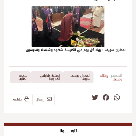
المطران سويف : يولد كل يوم في الكنيسة شهود وشهداء وقديسون
المصدر:
وكالة
المطران يوسف
ابرشية طرابلس
سجدة
وطنية
سويف
المارونية
الصليب
Twitter
Facebook
WhatsApp
إرسال
طباعة
تابعــــــــــونا