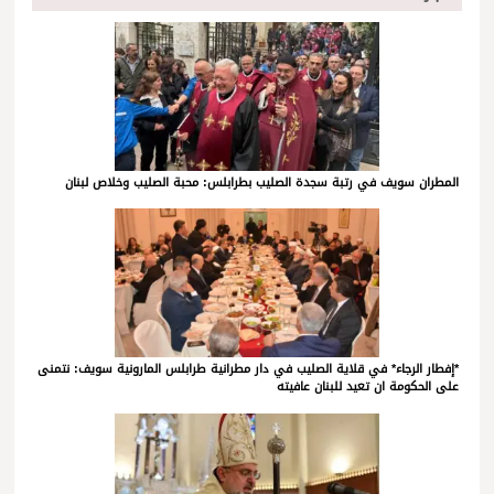
المطران سويف في رتبة سجدة الصليب بطرابلس: محبة الصليب وخلاص لبنان
*إفطار الرجاء* في قلاية الصليب في دار مطرانية طرابلس المارونية سويف: نتمنى
على الحكومة ان تعيد للبنان عافيته