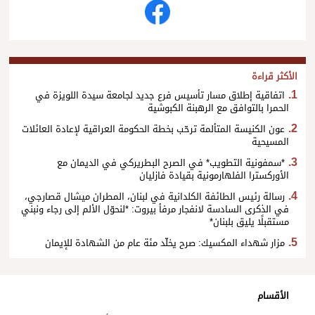
الأكثر قراءة
اتفاقية إطلاق مسار تأسيس فرع جديد لجامعة سيدة اللويزة في
الحمرا بالتوافق مع الرهبنة الكبوشية
عون الكنيسة المتألمة ترحّب بخطة الحكومة العراقية لإعادة العائلات
المسيحية
*سمفونية التطويب* في الصرح البطريركي في الديمان مع
الأوركسترا الفلهارمونية بقيادة فازليان
رسالة رئيس الطائفة الكلدانية في لبنان، المطران ميشال قصارجي،
في الذكرى السادسة لانفجار مرفأ بيروت: *لنحوّل الألم إلى رجاء ونبني
مستقبلًا يليق بلبنان*
مزار شهداء المكسيك: صرح يخلّد مئة عام من الشهادة للإيمان
الأقسام