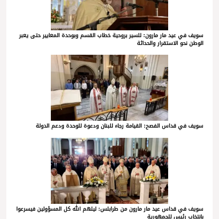
سويف في عيد مار مارون: للسير بروحية خطاب القسم وبوحدة المعايير حتى يعبر
الوطن نحو الاستقرار والحداثة
سويف في قداس الفصح: القيامة رجاء للبنان ودعوة للوحدة ودعم الدولة
سويف في قداس عيد مار مارون من طرابلس: ليلهم الله كل المسؤولين فيسرعوا
بانتخاب رئيس للجمهورية