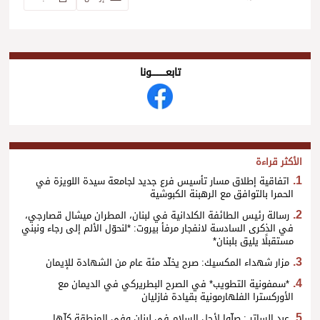
تابعــــــــــونا
الأكثر قراءة
اتفاقية إطلاق مسار تأسيس فرع جديد لجامعة سيدة اللويزة في
الحمرا بالتوافق مع الرهبنة الكبوشية
رسالة رئيس الطائفة الكلدانية في لبنان، المطران ميشال قصارجي،
في الذكرى السادسة لانفجار مرفأ بيروت: *لنحوّل الألم إلى رجاء ونبني
مستقبلًا يليق بلبنان*
مزار شهداء المكسيك: صرح يخلّد مئة عام من الشهادة للإيمان
*سمفونية التطويب* في الصرح البطريركي في الديمان مع
الأوركسترا الفلهارمونية بقيادة فازليان
عبد الساتر : صلّوا لأجل السلام في لبنان وفي المنطقة كلّها