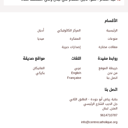
الأقسام
الرئيسية
المركز الكاثوليكي
أديان
منوعات
المفكرة
ميديا
مقالات مختارة
إصدارات حبرية
روابط مفيدة
اللغات
مواقع صديقة
خريطة الموقع
عربي
الفاتيكان
من نحن
English
بكركي
اتصل بنا
Française
اتصل بنا
بناية رياض أبو جودة - الطابق الثاني
جل الديب الشارع الرئيسي
المتن, لبنان
9614710787
info@centrecatholique.org