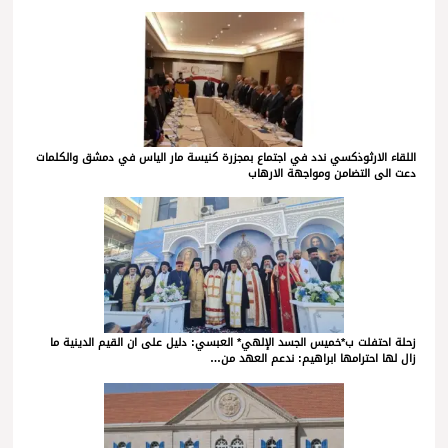
اللقاء الارثوذكسي ندد في اجتماع بمجزرة كنيسة مار الياس في دمشق والكلمات
دعت الى التضامن ومواجهة الارهاب
زحلة احتفلت ب*خميس الجسد الإلهي* العبسي: دليل على ان القيم الدينية ما
زال لها احترامها ابراهيم: ندعم العهد من…