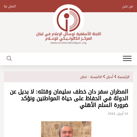
Ski
t
من نحن
اتصل بنا
conten
اللجنة الأسقفية لوسائل الإعلام في لبنان
المركـــز الكاثولـــيـكي للإعـــلام
www.centrecatholique.org
الرئيسية
أديان
الكنيسة - لبنان
المطران سفر دان خطف سليمان وقتله: لا بديل عن
الدولة في الحفاظ على حياة المواطنين ونؤكد
ضرورة السلم الأهلي
10 أبريل، 2024