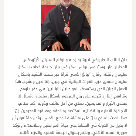
دان النائب البطريركي لأبرشية زحلة والبقاع للسريان الأرثوذكس
المطران مار يوستينوس بولس سفر في بيان جريمة خطف باسكال
سليمان وقتله، وقال: “ببالغ الأسى قرأنا خبر خطف الفقيد باسكال
سليمان منسق حزب القوات اللبنانية في جبيل، إننا ندين ونشجب هذا
العمل الجبان الذي يستهدف المواطنين اللبنانيين في عقر دارهم
وقراهم. إننا إذ نترحّم على روح المرحوم باسكال سليمان ونسأل له
سكنى الأبرار والقديسين، نصلي من أجل عائلته وذويه، كما نطالب
الأجهزة الأمنية والقضائية المختصة بملاحقة ومعاقبة المجرمين. إنّ
هذا الحدث المروّع يدلّ على هشاشة الوضع الأمني، ونحن مقتنعون أن
لا بديل عن الدولة في الحفاظ على حياة المواطنين وسلامتهم ونؤكد
ضرورة السلم الأهلي. ونختم بسؤال الرحمة للفقيد والعزاء لأهله.