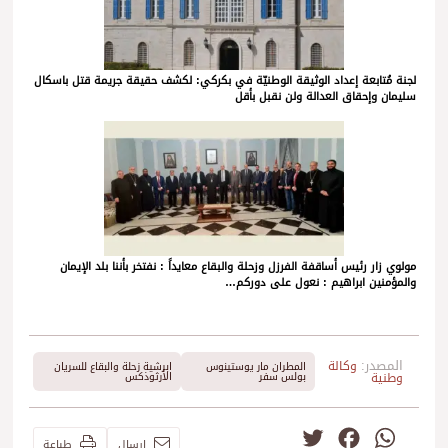
لجنة مُتابعة إعداد الوثيقة الوطنيّة في بكركي: لكشف حقيقة جريمة قتل باسكال
سليمان وإحقاق العدالة ولن نقبل بأقل
مولوي زار رئيس أساقفة الفرزل وزحلة والبقاع معايداً : نفتخر بأننا بلد الإيمان
والمؤمنين ابراهيم : نعول على دوركم…
المصدر:
وكالة
المطران مار يوستينوس
ابرشية زحلة والبقاع للسريان
وطنية
بولس سفر
الأرثوذكس
Twitter
Facebook
WhatsApp
إرسال
طباعة