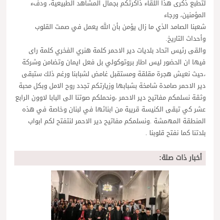
لتطبع ذكرى هذا اللقاء ذاكرتكم بجمال المشاهد الطبيعية، ودفء
المؤمنين، ورجاء
شعبنا الصامد الذي ما زال يؤمن بأن الله يعمل في صمت القلوب
وأحداث التاريخ.
والقى رئيس اتحاد بلديات دير الاحمر كلمة هنري الفخري كلمة راى
فيها ان الحضور ليس اطار بروتوكولي بل فعل ايمان وتضامن وشركة
،حيث نعيش هجرة مقلقة ومستقبل غامض لشبابنا ورغم ذلك ستبقى
دير الاحمر صامدة شامخة بشبابها وزيارتكم تجدد روح الامل وبكل محبة
وثقة نسلمكم مفاتيح دير الاحمر ،ونحملكم صوتنا الى البابا لاوون الرابع
عشر كي تبقى الكنيسة قريبة من ابنائها في لبنان وخاصة في هذه
المنطقة المهمشة .ونسلمكم مفاتيح دير الاحمر لنتفتح لكم ابواب
بلدتنا كما نفتح قلوبنا .
أخبار ذات صلة: