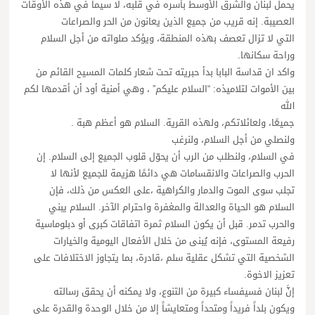
يحمل لبنان والشرق الأوسط بأسره في قلبه، لا سيما في هذه الأوقات
العصيبة. إنه قريب من جميع الذين يعانون من الحر والصراعات
التي لا تزال تعصف بهذه المنطقة، ويؤكد صلواته من أجل السلام
وراحة سكانها.
واكد ان قداسة البابا بدأ حبريته تحت شعار كلمات المسيح القائم من
بين الأموات لتلاميذه: “السلام عليكم” ، وهي أمنية أود أن أقدمها لكم
الله
جميعًا، ولعائلاتكم، ولهذه القرية. السلام هو أعظم هبة .
ولنصلي من أجل السلام، ولنرغب
في السلام، ولنطلب من الرب أن يحوّل قلوب الجميع إلى السلام. إن
الحرب والصراعات والانقسامات هي دائمًا هزيمة للجميع لأنها لا
تجلب سوى الموت والدمار والكراهية ،على العكس من ذلك، فإن
السلام هو الحياة والعدالة والمغفرة واحترام الآخر. السلام يبني
والحرب تدمر. قبل أن يكون السلام ثمرة اتفاقات كبرى أو دبلوماسية
رفيعة المستوى، فإنه يُبنى من خلال الأفعال اليومية والخيارات
الشخصية التي تشكل عقلية سلم ،قادرة، بما يتجاوز الاختلافات على
تعزيز الاخوة.
إنَّ لبنان فسيفساء كبيرة من التنوع، ولا يمكنه أن يحقق رسالته
ويكون بلداً فريداً ومتحداً ومتعايشاً إلا من خلال الوحدة والقدرة على