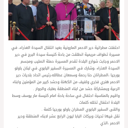
احتفلت مطرانية دير الاحمر المارونية بعيد انتقال السيدة العذراء، في
مسيرة تطواف مريمية انطلقت من باحة كنيسة سيدة البرج في دير
الاحمر وجابت شوارع البلدة تقدم المسيرة حملة الصليب ومجسم
السيدة العذراء ،وشارك في المسيرة السفير البابوي في لبنان باولو
بورجيا ،المطرانان حنا رحمة وسمعان عطالله،رئيس اتحاد بلديات دير
الاحمر هنري فخري ولفيف من الكهنة وحشد كبير من المؤمنين وابناء
الرعية وبمشاركة حشد من ابناء المنطقة بعلبك والجوار .
واقيم بالمناسبة احتفال في ساحة باحة امام كنيسة مار يوسف وسط
البلدة احتفال تخلله كلمات
والقى السفير البابوي المطران باولو بورجيا كلمة .
نقل فيها تحيات وبركات البابا ليون الرابع عشر لابناء المنطقة ودير
الاحمر ،الذي