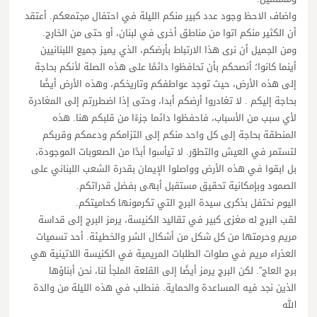
واضاف الاحظ وجود عدد كبير منكم الليلة في احتفال مجتمعكم. أعتقد
أن الكثير منكم اتوا من مناطق أخرى في لبنان، أو حتى من الخارج.
ومن الجميل أن نرى هذا الارتباط بأرضكم، الذي يميز جميع اللبنانيين
أينما كانوا؛ أنصحكم بأن تحافظوا دائمًا على هذه الصلة لأنكم بحاجة
إلى هذه الأرض، حيث توجد عواطفكم وتاريخكم، وهذه الأرض أيضًا
بحاجة إليكم . لا تغادروا أرضكم أبدا، وحتى إذا اضطررتم إلى المغادرة
لأي سبب من الأسباب، فاحفظوا دائما جزءًا من قلبكم هنا. هذه
المنطقة بحاجة إلى كل واحد منكم إلى التزامكم ودعمكم وقربكم
لتستمر في العيش والتطوّر. لا تيأسوا أبدًا من الصعوبات الموجودة،
بل ابقوا في هذه الأرض وواصلوا الإيمان بقدرة الشعب اللبناني على
الصمود وبإمكانية تحقيق مستقبل أبهى بفضل قدراتكم.
اليوم نحتفل بذكرى سيدة البرج التي تكرمونها كحاميتكم.
لقب البرج له مغزى كبير في تقاليد الكنيسة، يرمز البرج إلى قداسة
مريم وحرمتها من كل شكل من أشكال الشر والخطيئة. أحد تسميات
العذراء مريم في صلوات الطلبات المريمية في الكنيسة اللاتينية هي
برج العاج”. لكن البرج يرمز أيضًا إلى القلعة الملجأ لنا، نحن أبناؤها
الذين نجد فيه المساعدة والحماية. فنطلب في هذه الليلة من والدة
الله