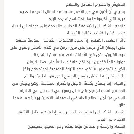
التعايش والاحترام المتبادل والسلام
يسرني أن أكون في دير الأحمر عشية عيد انتقال السيدة العذراء
مريم التي تُكرمونها هنا تحت اسم “سيدة البرج.
وتوجه بالشكر الى الأساقفة المطران حنا رحمة على دعوته لي لزيارة
هذه الأرض الغنية بالتقاليد القديمة
وآثار الماضي العظيم. إن وجود العديد من الكنائس القديمة يشهد
على الإيمان الذي ترسخ على مرور الزمن في هذه الأماكن وتقوى على
مرور القرون، حتى في الأوقات الصعبة والمحن الشديدة.
كونوا دائماً فخورين بإيمانكم حافظوا دائماً على هذا الإيمان
الذي ورثتموه عن آبائكم، وهو الثروة الحقيقية لمجتمعكم ولكل
واحد منكم إنه الإيمان بيسوع المسيح الذي هو الطريق والحق
والحياة. إنه يتغذى بكلمة الإنجيل والأسرار المقدسة. وهو يعيش في
المحبة والمحبة للجميع على مثال يسوع في التضامن في الالتزام
السخي من أجل الصالح العام في الاهتمام بالآخرين ورعايتهم، مهما
كانوا
وتوجه بالشكر الى اهالي دير الاحمر على إظهارهم، خلال الأشهر
الأخيرة من الحرب،
السخاء والرحمة والتضامن فيما بينكم ومع الجميع، مسيحيين
ومسلمين.