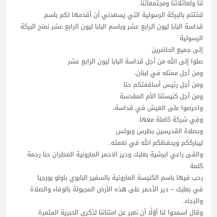
لنا ولعائلاتنا ومجتمعاتنا.
لنختتم بالبركة الرسولية التي يسعدني أن أقدمها لكم باسم
قداسة البابا ليون الرابع عشر وباسم البابا ليون الرابع عشر نمنح البركة
الرسولية
إلى جميع الحاضرين
صلوا إلى الله من أجل قداسة البابا ليون الرابع عشر
ومن أجل ممثله في لبنان،
ومن أجل رئيس أساقفتكم حنا
ومن أجل كنيستنا الأم المقدسة
واحرصوا على العيش في قداسة،
وفي شركة كاملة معها.
وبصلاة القديسين بطرس وبولس
ليبارككم ويحفظكم الله في نعمته..
والقى راعي ابرشية بعلبك ودير الاحمر المارونية المطران حنا رحمة
كلمة
رحب فيها باسم الكنيسة المارونية بالسفير البابوي باولو بورجيا
في بعلبك – دير الأحمر على هذه الأرض المجبولة بالوفاء والصلاة
والرجاء.
وقال اسمحوا لنا أوّلًا أن نعبر عن امتناننا لذكرى الحبرية المثمرة