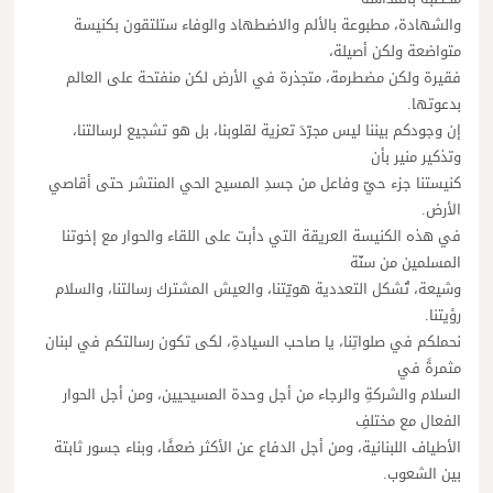
والشهادة، مطبوعة بالألم والاضطهاد والوفاء ستلتقون بكنيسة
متواضعة ولكن أصيلة،
فقيرة ولكن مضطرمة، متجذرة في الأرض لكن منفتحة على العالم
بدعوتها.
إن وجودكم بيننا ليس مجرّدَ تعزية لقلوبنا، بل هو تشجيع لرسالتنا،
وتذكير منير بأن
كنيستنا جزء حيّ وفاعل من جسدِ المسيح الحي المنتشر حتى أقاصي
الأرض.
في هذه الكنيسة العريقة التي دأبت على اللقاء والحوار مع إخوتنا
المسلمين من سنّة
وشيعة، تُشكل التعددية هويّتنا، والعيش المشترك رسالتنا، والسلام
رؤيتنا.
نحملكم في صلواتِنا، يا صاحب السيادةِ، لكى تكون رسالتكم في لبنان
مثمرةً في
السلام والشركةِ والرجاء من أجل وحدة المسيحيين، ومن أجل الحوار
الفعال مع مختلفِ
الأطياف اللبنانية، ومن أجل الدفاع عن الأكثر ضعفًا، وبناء جسور ثابتة
بين الشعوب.