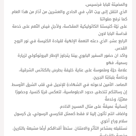
والمضيئة للبابا فرنسيس،
الذي انتقل إلى بيتِ الآبِ في الحادي والعشرين من آذار من هذا العام.
كما نرفع صلواتنا
على نيّة كنيستنا الكاثوليكية المقدّسة، ولأجلِ فيض النّعم على خدمة
قداسة البابا لاون
الرابع عشر، الذي دعته النعمة الإلهية لقيادة الكنيسة في نور الروح
القدس.
واكد ان حضور السفير البابوي بيننا يتجاوز الإطار البروتوكولي لزيارة
رسمية، فهو
علامة حيّة وملموسة على عناية خليفة بطرسَ بالكنائس الشرقية،
وخاصةً بلبنانِنَا الجريح،
الصامد، الأمين لدعوته في الشهادةِ للإنجيل في قلب الشرق الأوسط.
إن رسالتكم تتخطى حدود الدبلوماسية، لتعكس قربًا كنسيا، وحضورًا
معزّيًا، وخدمةً
إنسانيةً عميقةً على مثال المسيح الخادم.
واضاف انتم تأتون إلينا لا فقط كممثل للكرسي الرسولي، بل كرسول
سلام وراع أخوي
نستقبله بمشاعرِ التأثَرِ والامتنان. ستطأ أقدامُكم أرضًا مشبعة بالتاريخ،
مخصبة بالقداسة