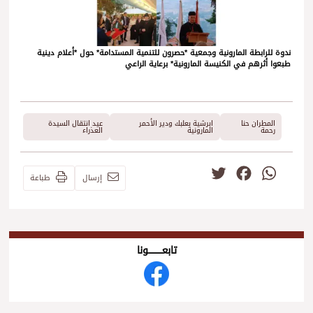
ندوة للرابطة المارونية وجمعية *حصرون للتنمية المستدامة* حول *أعلام دينية
طبعوا أثرهم في الكنيسة المارونية* برعاية الراعي
المطران حنا
ابرشية بعلبك ودير الأحمر
عيد انتقال السيدة
رحمة
المارونية
العذراء
Twitter
Facebook
WhatsApp
إرسال
طباعة
تابعــــــــــونا