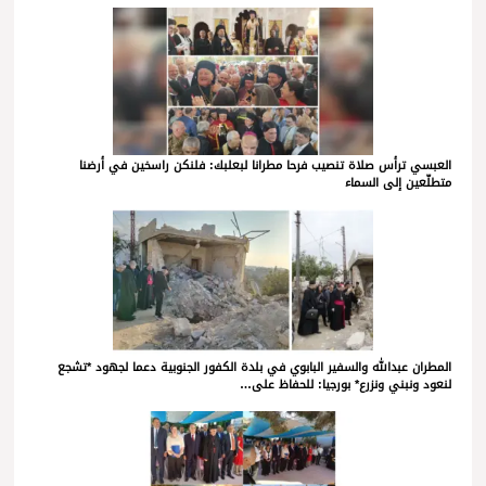
العبسي ترأس صلاة تنصيب فرحا مطرانا لبعلبك: فلنكن راسخين في أرضنا
متطلّعين إلى السماء
المطران عبدالله والسفير البابوي في بلدة الكفور الجنوبية دعما لجهود *تشجع
لنعود ونبني ونزرع* بورجيا: للحفاظ على…