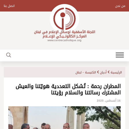
Ski
t
من نحن
اتصل بنا
conten
اللجنة الأسقفية لوسائل الإعلام في لبنان
المركـــز الكاثولـــيـكي للإعـــلام
www.centrecatholique.org
الرئيسية
أديان
الكنيسة - لبنان
المطران رحمة : تُشكل التعددية هويّتنا والعيش
المشترك رسالتنا والسلام رؤيتنا
16 أغسطس، 2025