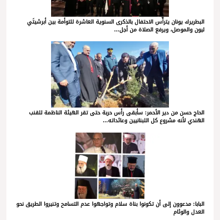
البطريرك يونان يترأّس الاحتفال بالذكرى السنوية العاشرة للتوأمة بين أبرشيتَي
ليون والموصل، ويرفع الصلاة من أجل…
الحاج حسن من دير الأحمر: سأبقى رأس حربة حتى تقر الهيئة الناظمة للقنب
الهندي لأنه مشروع كل اللبنانيين وعائداته…
البابا: مدعوون إلى أن تكونوا بناة سلام وتواجهوا عدم التسامح وتنيروا الطريق نحو
العدل والوئام