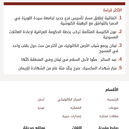
الأكثر قراءة
اتفاقية إطلاق مسار تأسيس فرع جديد لجامعة سيدة اللويزة في
الحمرا بالتوافق مع الرهبنة الكبوشية
عون الكنيسة المتألمة ترحّب بخطة الحكومة العراقية لإعادة العائلات
المسيحية
لبنان يجمع شباب الأرمن الكاثوليك من أكثر من ست دول بقلب واحد
في المسيح
عبد الساتر : صلّوا لأجل السلام في لبنان وفي المنطقة كلّها
مزار شهداء المكسيك: صرح يخلّد مئة عام من الشهادة للإيمان
الأقسام
الرئيسية
المركز الكاثوليكي
أديان
منوعات
المفكرة
ميديا
مقالات مختارة
إصدارات حبرية
روابط مفيدة
اللغات
مواقع صديقة