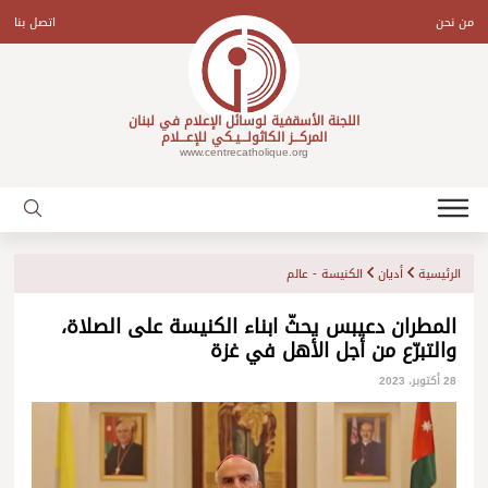
Ski
t
من نحن
اتصل بنا
conten
اللجنة الأسقفية لوسائل الإعلام في لبنان
المركـــز الكاثولـــيـكي للإعـــلام
www.centrecatholique.org
الرئيسية
أديان
الكنيسة - عالم
المطران دعيبس يحثّ ابناء الكنيسة على الصلاة،
والتبرّع من أجل الأهل في غزة
28 أكتوبر، 2023