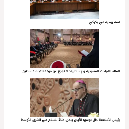
قمة روحية في بكركي
الملك للقيادات المسيحية والإسلامية: لا تراجع عن موقفنا تجاه فلسطين
رئيس الأساقفة دال توسو: الأردن يبقى مثالاً للسلام في الشرق الأوسط