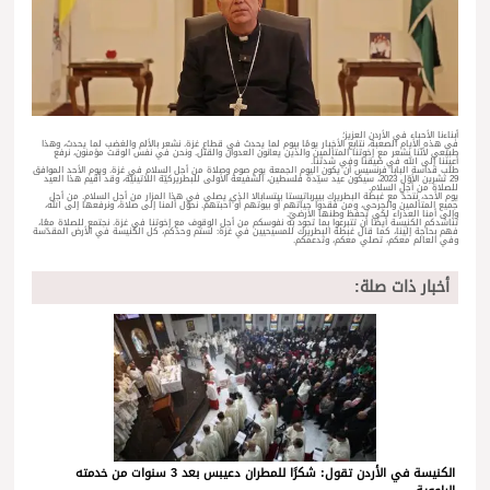
أبناءنا الأحباء في الأردن العزيز؛
في هذه الأيام الصعبة، نتابع الأخبار يومًا بيوم لما يحدث في قطاع غزة. نشعر بالألم والغضب لما يحدث، وهذا
طبيعي لأنّنا نشعر مع إخوتنا المتألمين والذين يعانون العدوان والقتل. ونحن في نفس الوقت مؤمنون، نرفع
أعيننا إلى الله في ضيقنا وفي شدتنا.
طلب قداسة البابا فرنسيس أن يكون اليوم الجمعة يوم صوم وصلاة من أجل السلام في غزة. ويوم الأحد الموافق
29 تشرين الأوّل 2023، سيكون عيد سيّدة فلسطين، الشفيعة الأولى للبطريركيّة اللاتينيّة، وقد أقيم هذا العيد
للصلاة من أجل السلام.
يوم الأحد، نتحدّ مع غبطة البطريرك بييرباتيستا بيتسابالا الذي يصلي في هذا المزار من أجل السلام. من أجل
جميع المتألمين والجرحى، ومن فقدوا حياتهم أو بيوتهم أو أحبتهم. نحوّل ألمنا إلى صلاة، ونرفعها إلى الله،
وإلى أمنا العذراء لكي تحفظ وطنها الأرضيّ.
تناشدكم الكنيسة أيضًا أن تتبرعوا بما تجود به نفوسكم من أجل الوقوف مع إخوتنا في غزة. نجتمع للصلاة معًا،
فهم بحاجة إلينا، كما قال غبطة البطريرك للمسيحيين في غزة: لستم وحدكم، كل الكنيسة في الأرض المقدّسة
وفي العالم معكم، تصلي معكم، وتدعمكم.
أخبار ذات صلة:
الكنيسة في الأردن تقول: شكرًا للمطران دعيبس بعد 3 سنوات من خدمته