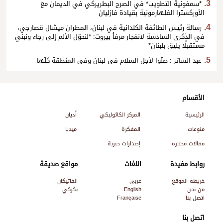
*سمفونية التطويب* في الصرح البطريركي في الديمان مع
الأوركسترا الفلهارمونية بقيادة فازليان
رسالة رئيس الطائفة الكلدانية في لبنان، المطران ميشال قصارجي،
في الذكرى السادسة لانفجار مرفأ بيروت: *لنحوّل الألم إلى رجاء ونبني
مستقبلًا يليق بلبنان*
عبد الساتر : صلّوا لأجل السلام في لبنان وفي المنطقة كلّها
الأقسام
الرئيسية
المركز الكاثوليكي
أديان
منوعات
المفكرة
ميديا
مقالات مختارة
إصدارات حبرية
روابط مفيدة
اللغات
مواقع صديقة
خريطة الموقع
عربي
الفاتيكان
من نحن
English
بكركي
اتصل بنا
Française
اتصل بنا