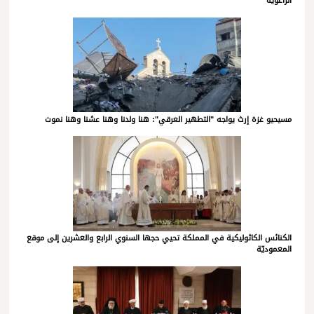
الراعوية
مسيحيو غزة إرث يواجه "التطهير العرقي": هنا ولدنا وهنا عشنا وهنا نموت
الكنائس الكاثوليكية في المملكة تحيي حجها السنوي الرابع والعشرين إلى موقع
المعموديّة