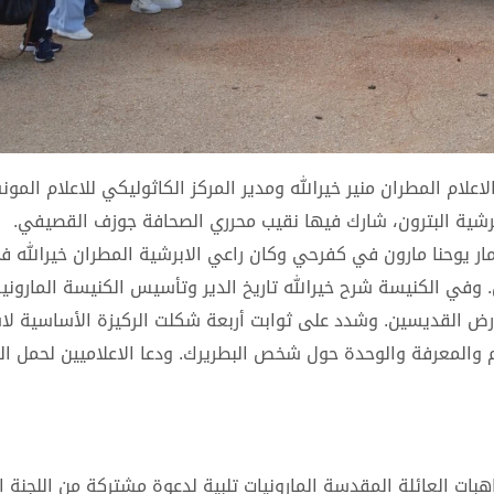
علام المطران منير خيرالله ومدير المركز الكاثوليكي للاعلام المون
أبرشية البترون، شارك فيها نقيب محرري الصحافة جوزف القصيفي.
ر مار يوحنا مارون في كفرحي وكان راعي الابرشية المطران خيرالله 
. وفي الكنيسة شرح خيرالله تاريخ الدير وتأسيس الكنيسة الماروني
أرض القديسين. وشدد على ثوابت أربعة شكلت الركيزة الأساسية لا
لم والمعرفة والوحدة حول شخص البطريرك. ودعا الاعلاميين لحمل ا
اهبات العائلة المقدسة المارونيات تلبية لدعوة مشتركة من اللجنة 