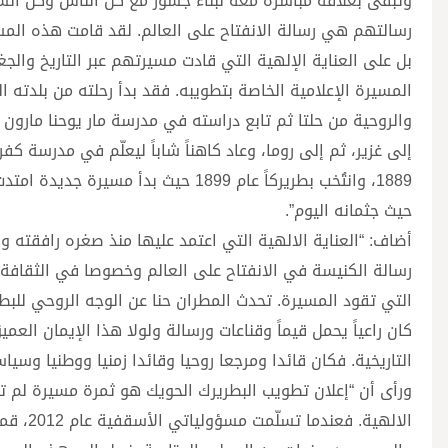
وتبقى بعلاقة مباشرة معه لبناء جسور مع كل الناس وكل الشعوب
رسالتهم هي رسالة الانفتاح على العالم. لقد قامت هذه المسير
بل على العناية الإلهية التي قادت مسيرتهم عبر التاريخ والج
المسيرة الإعلامية الخاصة بتطويبه. فقد بدأ رحلته من بلدته
والروحية من حلتا ثم تابع دراسته في مدرسة مار يوحنا مارون ك
إلى غزير، ثم إلى روما، وعاد كاهناً شاباً ليعلّم في مدرسة 
1889، وانتُخب بطريركاً عام 1899 حيث
حيث جثمانه اليوم”.
أضاف: “العناية الالهية التي اعتمد عليها منذ صغره رافقته 
رسالة الكنيسة في الانفتاح على العالم وخصوصا في الثقافة وا
التي تقود المسيرة. تحدث المطران حنا عن الوجه الروحي لل
كان راعياً يحمل قيماً وقناعات ورسالة ولولا هذا الإيمان ال
التاريخية. فكان قائدا ومرجعا روحيا وقائدا زمنيا ووطنيا وسياسي
ورأى أن “إعلان تطويب البطريرك الحويك هو ثمرة مسيرة لم تك
الالهية