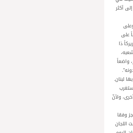
لى أكثر
وعلى
ً على
كاً ذا
شعبه،
 واضعاً
نه”.
ها لبنان.
استغرب
رى، ولأنّ
جز وفقا
ت اللجان
ن اليوم