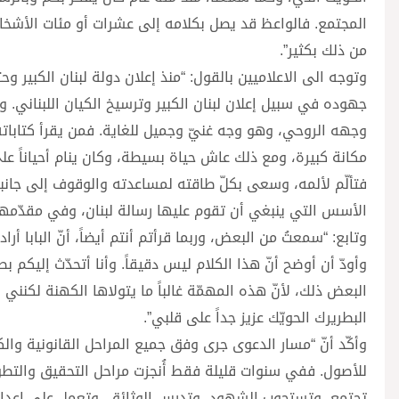
المجتمع. فالواعظ قد يصل بكلامه إلى عشرات أو مئات الأشخاص 
من ذلك بكثير”.
وتوجه الى الاعلاميين بالقول: “منذ إعلان دولة لبنان الكبير 
جهوده في سبيل إعلان لبنان الكبير وترسيخ الكيان اللبناني. 
وجهه الروحي، وهو وجه غنيّ وجميل للغاية. فمن يقرأ كتاباته
مكانة كبيرة، ومع ذلك عاش حياة بسيطة، وكان ينام أحياناً على
فتألّم لألمه، وسعى بكلّ طاقته لمساعدته والوقوف إلى جانبه.
الأسس التي ينبغي أن تقوم عليها رسالة لبنان، وفي مقدّمها
وتابع: “سمعتُ من البعض، وربما قرأتم أنتم أيضاً، أنّ البابا أر
وأودّ أن أوضح أنّ هذا الكلام ليس دقيقاً. وأنا أتحدّث إلي
البعض ذلك، لأنّ هذه المهمّة غالباً ما يتولاها الكهنة لكنن
البطريرك الحويّك عزيز جداً على قلبي”.
وأكّد أنّ “مسار الدعوى جرى وفق جميع المراحل القانونية والك
للأصول. ففي سنوات قليلة فقط أُنجزت مراحل التحقيق والتطويب
تجتمع، وتستجوب الشهود، وتدرس الوثائق، وتعمل على إعداد ال