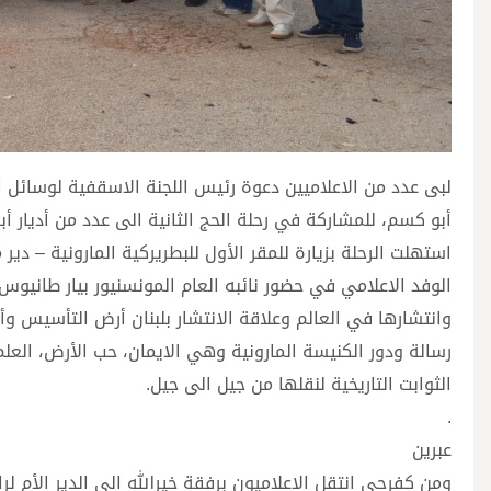
لبى عدد من الاعلاميين دعوة رئيس اللجنة الاسقفية لوسائل الا
أبو كسم، للمشاركة في رحلة الحج الثانية الى عدد من أديار 
استهلت الرحلة بزيارة للمقر الأول للبطريركية المارونية – دي
الوفد الاعلامي في حضور نائبه العام المونسنيور بيار طانيوس
وانتشارها في العالم وعلاقة الانتشار بلبنان أرض التأسيس و
رسالة ودور الكنيسة المارونية وهي الايمان، حب الأرض، الع
الثوابت التاريخية لنقلها من جيل الى جيل.
.
عبرين
ومن كفرحي انتقل الاعلاميون برفقة خيرالله الى الدير الأم لر