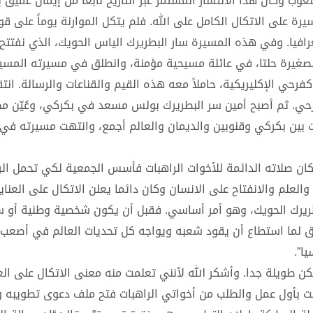
 وكان هذا الانتشار المستمر عبر التاريخ نابعاً من إيمان عميق ب
ة على الاتكال الكامل على الله. فلم يتكل الموارنة يوماً على قو
غرافيا. وفي هذه المسيرة سار البطريرك الياس الحويك، الذي نفتتح 
 الصغيرة حلتا، في عائلة مسيحية مؤمنة، وانطلق في مسيرته المسي
فرحي الإكليريكية، حاملاً معه هذه القيم والقناعات والرسالة. انت
كفرحي. ثم أصبح أمين سر البطريرك بولس مسعد في بكركي، وعُيّن مطر
 بدأ مسيرة جديدة امتدت بين بكركي وقنوبين والديمان والعالم أجمع، وانتهت مسيرته ف
وكان صلاته الدائمة للأخوات الراهبات فأسس الجمعية لكي تحمل الر
لعلم والانفتاح على الانسان وكان دائما يعلن الاتكال على العناية
بطريرك الحويك، وهو أمر أساسي. فقبل أن يكون شخصية وطنية أو 
عميق لما استطاع أن يقود شعبه ويواجه كل تحديات العالم في أصعب 
ا”.
ن طويلة جدا. وأشكر الله لأنني تعلمت منه معنى الاتكال على الع
. فعندما تسلّمت مسؤولياتي الأسقفية عام 2012، قمت بأول عمل والطلب من أخواتي الراهبات فتح ملف دعوى ت