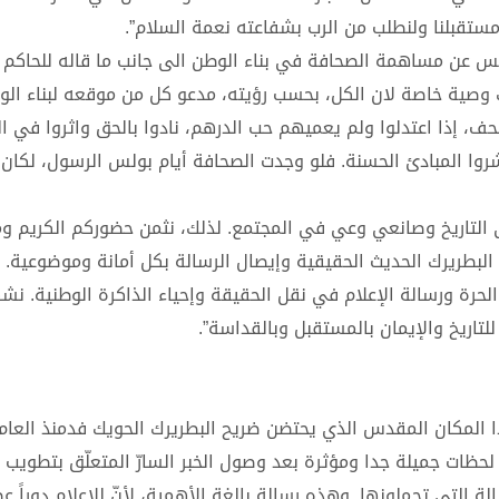
مستقبلنا ولنطلب من الرب بشفاعته نعمة السلام”.
ديس عن مساهمة الصحافة في بناء الوطن الى جانب ما قاله للحاكم 
 وصية خاصة لان الكل، بحسب رؤيته، مدعو كل من موقعه لبناء ال
حف، إذا اعتدلوا ولم يعميهم حب الدرهم، نادوا بالحق واثروا في ال
وا المبادئ الحسنة. فلو وجدت الصحافة أيام بولس الرسول، لكان 
لى التاريخ وصانعي وعي في المجتمع. لذلك، نثمن حضوركم الكريم و
البطريرك الحديث الحقيقية وإيصال الرسالة بكل أمانة وموضوعية. 
ة الحرة ورسالة الإعلام في نقل الحقيقة وإحياء الذاكرة الوطنية. ن
لتاريخ والإيمان بالمستقبل وبالقداسة”.
حظات جميلة جدا ومؤثرة بعد وصول الخبر السارّ المتعلّق بتطويب ا
لة التي تحملونها. وهذه رسالة بالغة الأهمية، لأنّ للإعلام دوراً ع