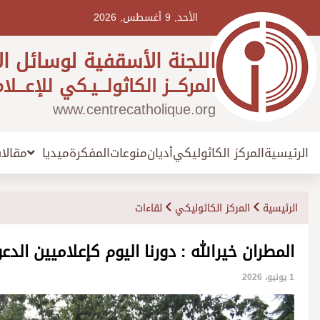
Ski
t
الأحد, 9 أغسطس, 2026
conten
اللجنة الأسقفية لوسائل ال
المركـــز الكاثولـــيـكي للإعـــلا
www.centrecatholique.org
الرئيسية
المركز الكاثوليكي
أديان
منوعات
المفكرة
مقالا
ميديا
الرئيسية
المركز الكاثوليكي
لقاءات
المطران خيرالله : دورنا اليوم كإعلاميين الدع
1 يونيو، 2026