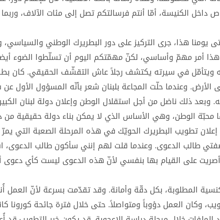
داخل الكنيسة، أمّا أنتم فرسالتكم تصل إلى مئات الآلاف، وربما إ
وحتى يومنا هذا، جرى التركيز على دور البطريرك الوطني والسياسي، 
وهذا أمر مهمّ وأساسي، لكنّ مهمّتكم اليوم أن تسلّطوا الضوء أيضا
 ويتأمّل في سيرته يكتشف رجلاً عاش التقشّف الحقيقي. كان بطرير
 الأرض. وعندما حلّت المجاعة بلبنان شعر بأنّه المسؤول الأول عن 
 وبعد ذلك ناضل من أجل استقلال الوطن وإعلان دولة لبنان الكبير،
 محبّة الوطن، وهي الأساس الذي لا يمكن بناء دولة حقيقية من دو
اد إعلان تطويب البطريرك الحويّك في هذه المرحلة الصعبة التي يمرّ ب
كم بصفتي طالب الدعوى. وعندما قلت لهم إنني سأكون طالب الدعوى، 
ي أصريت على القيام بها بنفسي لأنّ هذه الدعوى ليست كأي دعوى أخ
نسية المطلوبة، بكل دقّة وأمانة. وقد تقدّمت بسرعة لأنّ العمل أُن
، وكان العمل دؤوباً ومتواصلاً. حتى خلال فترة جائحة كورونا كان
ملفات خلال مرحلة دراسة الاعجوبة. قد يكون خبر التطويب قد أُعل