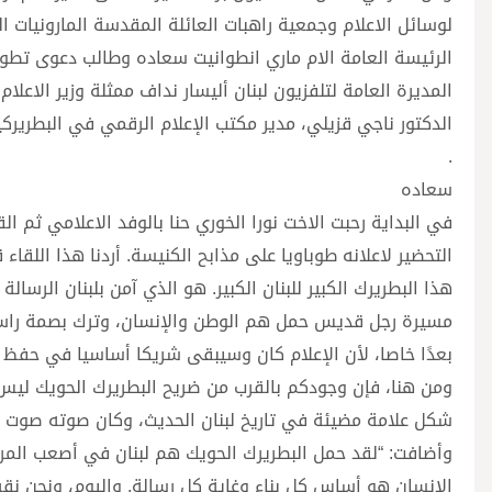
لوسائل الاعلام وجمعية راهبات العائلة المقدسة المارونيات ا
الرئيسة العامة الام ماري انطوانيت سعاده وطالب دعوى تطو
المديرة العامة لتلفزيون لبنان أليسار نداف ممثلة وزير ال
الدكتور ناجي قزيلي، مدير مكتب الإعلام الرقمي في البطريركي
.
سعاده
في البداية رحبت الاخت نورا الخوري حنا بالوفد الاعلامي ثم ال
التحضير لاعلانه طوباويا على مذابح الكنيسة. أردنا هذا اللق
هذا البطريرك الكبير للبنان الكبير. هو الذي آمن بلبنان الرسالة
مسيرة رجل قديس حمل هم الوطن والإنسان، وترك بصمة راسخة 
بعدًا خاصا، لأن الإعلام كان وسيبقى شريكا أساسيا في حفظ الذ
ومن هنا، فإن وجودكم بالقرب من ضريح البطريرك الحويك ليس
شكل علامة مضيئة في تاريخ لبنان الحديث، وكان صوته صوت ش
وأضافت: “لقد حمل البطريرك الحويك هم لبنان في أصعب المراح
الإنسان هو أساس كل بناء وغاية كل رسالة. واليوم، ونحن 