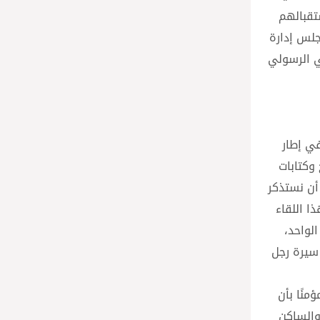
تقبالهم
جلس إدارة
ي الرسولي
في إطار
 وكتابات
 أن نستذكر
ا اللقاء
لواحد،
سيرة رجل
نًا بأن
والساكن