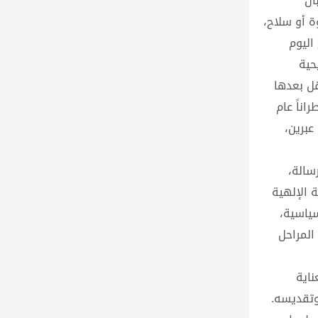
أن
ة أو سلاح،
اليوم
حية
قل بعدها
اناً عام
ي عبرين،
سالة،
 الإلهية
سياسية،
المراحل
ناية
طويبه وتقديسه.