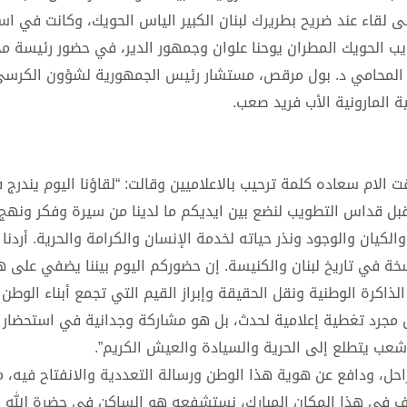
لى لقاء عند ضريح بطريرك لبنان الكبير الياس الحويك، وكانت في اس
يب الحويك المطران يوحنا علوان وجمهور الدير، في حضور رئيسة م
اعلام المحامي د. بول مرقص، مستشار رئيس الجمهورية لشؤون الكرس
ة المارونية الأب فريد صعب.
قت الام سعاده كلمة ترحيب بالاعلاميين وقالت: “لقاؤنا اليوم يندرج 
اء قبل قداس التطويب لنضع بين ايديكم ما لدينا من سيرة وفكر ونهج
 والكيان والوجود ونذر حياته لخدمة الإنسان والكرامة والحرية. أردنا
في تاريخ لبنان والكنيسة. إن حضوركم اليوم بيننا يضفي على هذ
اكرة الوطنية ونقل الحقيقة وإبراز القيم التي تجمع أبناء الوطن ا
 مجرد تغطية إعلامية لحدث، بل هو مشاركة وجدانية في استحضار 
عب يتطلع إلى الحرية والسيادة والعيش الكريم”.
ل، ودافع عن هوية هذا الوطن ورسالة التعددية والانفتاح فيه، مؤم
نقف في هذا المكان المبارك، نستشفعه هو الساكن في حضرة الله 