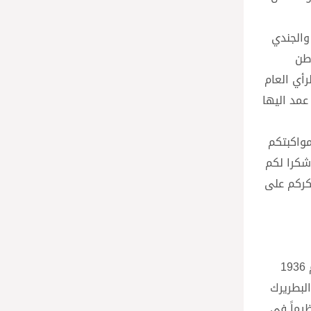
والجندي
وطن
رأي العام
عمد اليها
مواكبتكم
شكرا لكم
شكركم على
ثم كانت كلمة للمطران علوان قال فيها: “نلتقي اليوم في هذا المكان المقدس الذي يحتضن ضريح البطريرك الحويك فدمنذ العام 1936
لبطريرك
ظيماً في