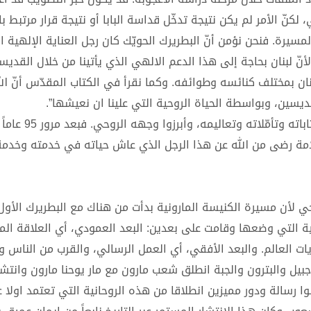
 لكنّ الأمر لم يكن نتيجة تدخّل قداسة البابا أو نتيجة قرار مرتبط 
مسيرة. فنحن نؤمن أنّ البطريرك الحويّك كان رجل العناية الإلهية 
لأنّ لبنان بحاجة إلى هذا الدعم الالهي الذي يأتينا من خلال القديس
نان بمختلف كنائسه وطوائفه. وكما نقرأ في الكتاب المقدّس أنّ ا
يسين، وبواسطة الحياة الروحية التي علينا ان نعيشها”.
ووجه دعوة للاعلاميين “للعودة إلى كتب البطريرك الحويّك وكتاباته وتأمّ
مة رضى من الله عن هذا الرجل الذي عاش حياته في خدمته وخدمة
رحي لأن مسيرة الكنيسة المارونية بدأت من هناك مع البطريرك الأول 
ية التي وضعها وقامت على بعدين: البعد العمودي، أي العلاقة الم
يات العالم. والبعد الأفقي، أي العمل الرسالي، والقرب من الناس 
جبيل والبترون والجبة انطلق شعب مارون مع مار يوحنا مارون وانتش
لوا رسالة ودور مميزين انطلاقا من هذه الروحانية التي تعتمد اولا ع