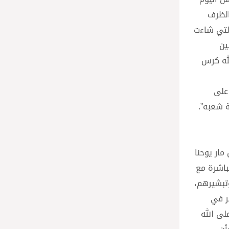
بالظرف
التي شاءت
ين
لله كرس
لاته وتعاليمه، وأبرزوا وجهه الروحي. فبعد مرور 95 عاماً على
 شعبه”.
مار يوحنا
باشرة مع
وتبشيرهم،
ر في
لى الله