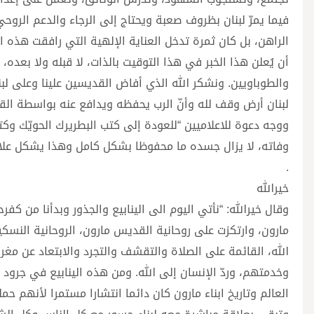
فيما يمرّ لبنان بظروف صعبة ويحتاج إلى الرجاء والدعم الروحي،
الراهن، بل كان ثمرة تدخل العناية الإلهية التي رافقت هذه ال
أن يُعلن هذا الخبر في هذا التوقيت بالذات، لا قبله ولا بعده، 
والطوباويين. ونشكر الله الذي أفاض القديسين علينا وعلى لب
لبنان أرض وقف لله وأنّ الرب يحفظه ويدافع عنه بواسطة القد
وفاته، لا يزال جسده ما محفوظا بشكل كامل وهذا يشكل علا
.
خيرالله
وقال خيرالله: “نأتي اليوم الى الينابيع والجذور وبدأنا من كف
مارون، وارتكزت على روحانية القديس مارون، الروحانية النسك
الله، القائمة على الصلاة والتقشف والتجرد والابتعاد عن مغر
وخدمتهم، وردّ الإنسان إلى الله. ومن هذه الينابيع في جرود 
العالم وتاريخ ابناء مارون كان دائما انتشارا مستمرا لأنهم حم