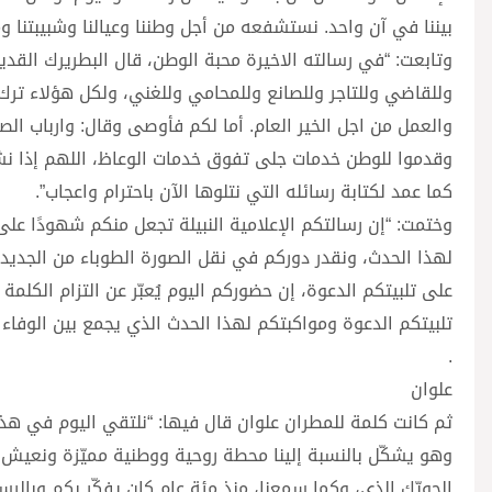
بيننا في آن واحد. نستشفعه من أجل وطننا وعيالنا وشبيبتنا و
وتابعت: “في رسالته الاخيرة محبة الوطن، قال البطريرك الق
وللقاضي وللتاجر وللصانع وللمحامي وللغني، ولكل هؤلاء ترك
والعمل من اجل الخير العام. أما لكم فأوصى وقال: وارباب الص
وقدموا للوطن خدمات جلى تفوق خدمات الوعاظ، اللهم إذا نشر
كما عمد لكتابة رسائله التي نتلوها الآن باحترام واعجاب”.
وختمت: “إن رسالتكم الإعلامية النبيلة تجعل منكم شهودًا ع
لهذا الحدث، ونقدر دوركم في نقل الصورة الطوباء من الجديد 
على تلبيتكم الدعوة، إن حضوركم اليوم يُعبّر عن التزام الكلم
تلبيتكم الدعوة ومواكبتكم لهذا الحدث الذي يجمع بين الوفاء ل
.
علوان
وهو يشكّل بالنسبة إلينا محطة روحية ووطنية مميّزة ونعيش ل
الحويّك الذي، وكما سمعنا، منذ مئة عام كان يفكّر بكم وبالرسا