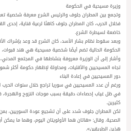
وزيرة مسيحية في الحكومة
وتجمع بين المطران جلوف والرئيس الشرع معرفة شخصية تعود إ
فخلال الحرب، كان المطران جلوف كاهنًا لرعية قناية، إحدى ا
خاضعة لسيطرة الشرع.
وبعد سقوط نظام بشار الأسد، كان الشرع قد وعد بإشراك الأقل
الحكومة الحالية تضم أيضًا شخصية مسيحية هي هند قبوات، الت
وأشار إلى أن الوزيرة معروفة بنشاطها في المجتمع المدني، وال
تجاه المسيحيين والأقليات، ومحاولة لإظهار حكومة أكثر شمولً
دور المسيحيين في إعادة البناء
في ظل غياب إحصاءات دقيقة بسبب موجات النزوح والهجرة، فإن
كثيرين.
لكن المطران جلوف شدد على أن تشجيع عودة السوريين، بمن في
الصحية. وقال: «هاتان هما الأولويتان اليوم، وهما ما يمكن أ
هذين الطريقين».