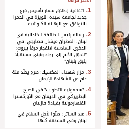
الأكثر قراءة
اتفاقية إطلاق مسار تأسيس فرع
جديد لجامعة سيدة اللويزة في الحمرا
بالتوافق مع الرهبنة الكبوشية
رسالة رئيس الطائفة الكلدانية في
لبنان، المطران ميشال قصارجي، في
الذكرى السادسة لانفجار مرفأ بيروت:
*لنحوّل الألم إلى رجاء ونبني مستقبلًا
يليق بلبنان*
مزار شهداء المكسيك: صرح يخلّد مئة
عام من الشهادة للإيمان
*سمفونية التطويب* في الصرح
البطريركي في الديمان مع الأوركسترا
الفلهارمونية بقيادة فازليان
عبد الساتر : صلّوا لأجل السلام في
لبنان وفي المنطقة كلّها