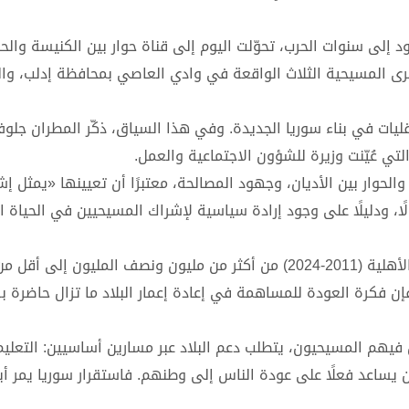
لى سنوات الحرب، تحوّلت اليوم إلى قناة حوار بين الكنيسة والح
لقرى المسيحية الثلاث الواقعة في وادي العاصي بمحافظة إدلب، وا
يات في بناء سوريا الجديدة. وفي هذا السياق، ذكّر المطران جلوف
ي عُيّنت وزيرة للشؤون الاجتماعية والعمل.
حوار بين الأديان، وجهود المصالحة، معتبرًا أن تعيينها «يمثل إشا
ا، ودليلًا على وجود إرادة سياسية لإشراك المسيحيين في الحياة ا
 فكرة العودة للمساهمة في إعادة إعمار البلاد ما تزال حاضرة ب
هم المسيحيون، يتطلب دعم البلاد عبر مسارين أساسيين: التعليم 
ن يساعد فعلًا على عودة الناس إلى وطنهم. فاستقرار سوريا يمر أيض