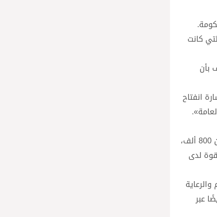
كومة.
لتي كانت
 بأن
رة انفتاح
لعامة».
ورغم أن عدد المسيحيين في سوريا تراجع خلال سنوات الحرب الأهلية (2011-2024) من أكثر من مليون ونصف المليون إلى أقل من 800 ألف،
قوة لدى
والرعاية
ًا عبر