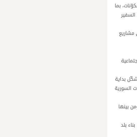
وّنات، بما
أقدس، بين السفير
 مشاريع
جتماعية
 في بروكسل، والذي «شكّل بداية
ت السورية
من بينها
ناء بلد