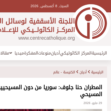
Ski
t
السبت, 8 أغسطس, 2026
conten
اللجنة الأسقفية لوسائل ال
المركـــز الكاثولـــيـكي للإعـــلا
www.centrecatholique.org
الرئيسية
المركز الكاثوليكي
أديان
منوعات
المفكرة
مقالا
ميديا
الرئيسية
أديان
الكنيسة - عالم
المطران حنا جلوف: سوريا من دون المسيحيي
المسيحي
29 مايو، 2026