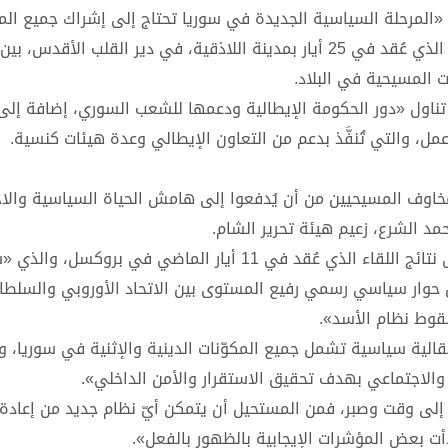
 «المرحلة السياسية الجديدة في سوريا تحتاج إلى إشراك جميع المك
فيها المسيحيون، وعدم تهميشهم». وجاء كلامه عقب اللقاء الذي عُقد في 25 أيار بمدينة اللاذقية، في دير القلب ال
 المسيحية في البلاد.
تناول «دور الحكومة الإيطالية ودعمها للشعب السوري، إضافة إلى
مل، والتي تُنفَّذ بدعم من التعاون الإيطالي وعدة هيئات كنسية.
 مخاوف المسيحيين من أن يُدفعوا إلى هامش الحياة السياسية والا
وأشار المطران جلوف إلى أن السفير الإيطالي تطرّق أيضًا إلى نتائج اللقاء الذي عُقد في 11 أيار الماضي
ول حوار سياسي رسمي رفيع المستوى بين الاتحاد الأوروبي والسلطا
قوط نظام الأسد».
نتقالية سياسية تشمل جميع المكوّنات الدينية والإثنية في سوريا، و
 والاجتماعي بهدف تحقيق الاستقرار والأمن الداخلي».
إلى وقت وصبر، فمن المستحيل أن يتمكن أيّ نظام جديد من إعادة ب
أت بعض المؤشرات الإيجابية بالظهور بالفعل».