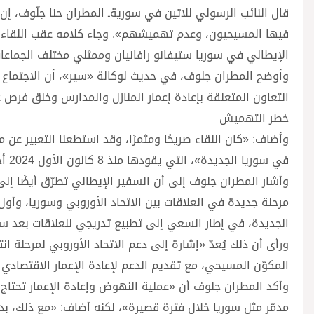
قال النائب الرسولي للاتين في سوريةـ المطران حنا جلّوف، إن
الإيطالي في سوريا ستيفانو رافانيان وممثلي مختلف الجماعات
وأوضح المطران جلوف، في حديث لوكالة «سير»، أن الاجتماع 
التعاون المتعلقة بإعادة إعمار المنازل والمدارس وخلق فرص ع
خطر التهميش
وأضاف: «كان اللقاء صريحًا ومثمرًا، وقد استطعنا التعبير عن
في سوريا الجديدة»، التي يقودها منذ 8 كانون الأول 2024 أحمد الشرع، زعيم هيئة تحرير الشام.
مرحلة جديدة في العلاقات بين الاتحاد الأوروبي وسوريا، وأ
الجديدة، في إطار السعي إلى تطبيع تدريجي للعلاقات بعد س
ورأى أن ذلك يُعدّ «إشارة إلى دعم الاتحاد الأوروبي لمرحلة ا
المكوّن المسيحي، مع تقديم الدعم لإعادة الإعمار الاقتصادي
وأكد المطران جلوف أن «عملية النهوض وإعادة الإعمار تحتاج 
مدمّر مثل سوريا خلال فترة قصيرة»، لكنه أضاف: «مع ذلك، بد