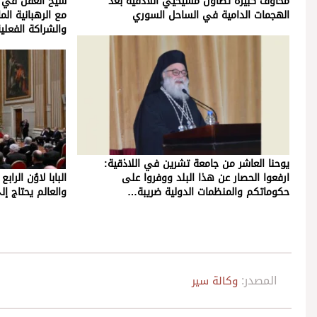
مخاوف كبيرة تطاول مسيحيي اللاذقية بعد
شيخ العقل في تو
الهجمات الدامية في الساحل السوري
مع الرهبانية الم
والشراكة الفعلي
يوحنا العاشر من جامعة تشرين في اللاذقية:
ارفعوا الحصار عن هذا البلد ووفروا على
البابا لاوُن الرا
حكوماتكم والمنظمات الدولية ضريبة…
والعالم يحتاج إل
المصدر:
وكالة سير