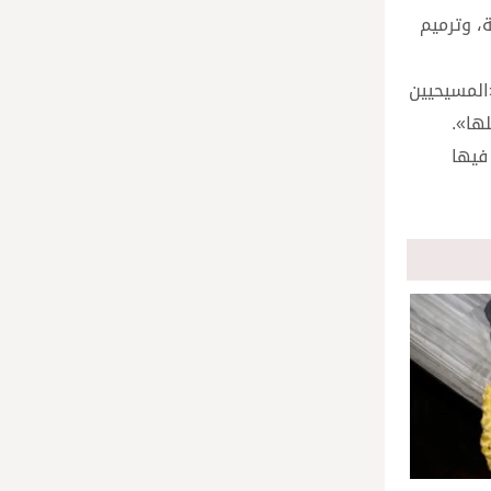
، وترميم
«المسيحيين
لها».
فيها