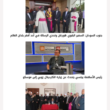
جنوب السودان: السفير البابوي هورغان وتحدي الرسالة في أحد أفقر بلدان العالم
رئيس الأساقفة بيتسي يتحدث عن زيارة الكاردينال زوبي إلى موسكو