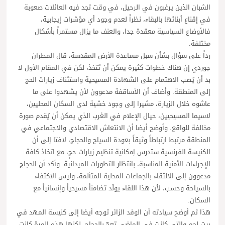
الشبان الذين يرغبون في الرحيل، في وقت تجد فيه العائلات صعوبة
في إقناع أبنائها بالبقاء، نظراً لعدم وجود أي مؤشرات إيجابية،
فالأوضاع السياسية معقدة جدا، والعنف ما يزال مستمراً بأشكال
مختلفة.
رداً على سؤال بشأن سبل مساعدة الأرض المقدسة، قال المطران
جوردي إن هناك خطوات كثيرة يمكن أن تُتخذ، لكن في المقام الأول لا
بد أن يُصب الاهتمام على الشهادة المسيحية واستئناف زيارات الحج
إلى المنطقة. وأضاف أن الأساقفة مدعوون لأن يشهدوا على ما
عاشوه خلال الزيارة، مشيرا إلى وجود خشية لدى السكان المحليين،
لاسيما المسيحيين، حيال الإعلام في الغرب الذي يمكن أن يُقدم صورة
مخالفة للواقع. وأوضح أيضا أن الانتعاش الاقتصادي والاجتماعي في
المنطقة مرتبط ارتباطاً وثيقاً بعودة السياح والحجاج، لافتا إلى أن
الكنيسة الفرنسية ستدرس إمكانية تنظيم زيارات حجٍ، مع اتخاذ كافة
الإجراءات الأمنية المناسبة، بانتظار التطورات الميدانية. وأكد أن الحجاج
مدعوون إلى الالتقاء بالجماعات المحلية المتألمة، وليس الاكتفاء
بالسياحة وحسب، لأن هذا اللقاء يولّد تضامناً مسيحياً وإنسانياً مع
السكان.
هذا ثم أوضح سيادته أن الوفد الزائر توجه أيضا إلى كنيسة المهد في
بيت لحم والتي كانت في الماضي تعجّ بالحجاج، لكنها هذه المرة كانت