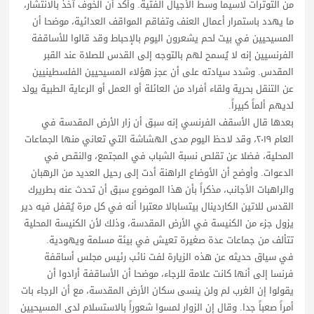
من التوترات لاسيما وسط الأجيال الفتية. وأكد أن الخوف آخذ بالانتشار،
ما يهدد باستمرار أعمال العنف وتفاقم المواقف العدائية، موضحا أن
المسيحيين في بيت لحم يشعرون اليوم بالإحباط وقد قالوا للأساقفة
الفرنسيين إنه لا يُسمح لهم بالتوجه إلى القدس للصلاة عند القبر
المقدس. وشدد سيادته على أن عجز هؤلاء المسيحيين الفلسطينيين
عن التنقل بحرية ولقاء أفراد من العائلة أو العمل أو الرعاية الطبية يولد
لديهم ألماً كبيراً.
بعدها قال الأسقف الفرنسي إنه سبق أن زار الأرض المقدسة في
العام ٢٠١٩، وقد لاحظ اليوم مدى الهشاشة التي تعاني منها الجماعات
المحلية، فضلا عن تقلص نسبة الشباب في المجتمع، والنقص في
الدعوات. وأوضح أن الأوضاع الراهنة أدت إلى رحيل العديد من الرهبان
والراهبات الأجانب، مذكراً بأن هذا الموضوع سبق أن تحدث عنه بطريرك
القدس للاتين الكاردينال بيتسابالا معتبرا أنه في كل مرة يُقفل فيه دير
يزول جزء من الكنيسة في الأرض المقدسة، وذلك لأن الكنيسة المحلية
تتألف من جماعات عدة صغيرة تعيش في بيئة مسلمة ويهودية.
في سياق حديثه عن هذه الزيارة لفت نائب رئيس مجلس أساقفة
فرنسا إلى أنها كانت علامة للرجاء، موضحا أن الأساقفة أرادوا أن
يقولوا إن الغرب لم ولن ينسى سكان الأرض المقدسة، مع أن الرجاء بات
أمراً صعباً جدا. وقال إن الزوار لمسوا شعوراً بالاستسلام لدى المسيحيين