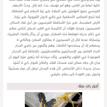
خالية تماماً من الناس، وهو أمر مؤسف جدا، كما قال. وحثّ الأسقف
الفرنسي جميع المؤمنين على الصلاة على نية السلام في المنطقة،
كما شجع المجالس الأسقفية في باقي الدول الأوروبية على زيارة
الأرض المقدسة، على غرار الأساقفة الفرنسيين، من أجل لقاء السكان
المسيحيين، وليدرك هؤلاء أن الكنيسة في الغرب لم ولن تتخلى عنهم.
في ختام حديثه لموقعنا شاء المطران جوردي أن يذكّر بكلمات البطريرك
بيتسابالا عندما قال إن المسيحيين لا يملكون السلاح، وبالتالي لا
يسعهم إلا أن يستخدموا الكلمات، وهم يتألمون من جانبي الجدار،
الجدار الفاصل بين الإسرائيليين والفلسطينيين، بالإضافة إلى الجدران
الموجودة في القلوب والنفوس. وأكد سيادته أنه يتعين علينا اليوم أن
نبذل كل جهد ممكن لنجد فسحات للقاء، وأماكن للحوار، كي لا تُشيّد
جدران جديدة داخل الأشخاص، لأن هذه الجدران تجعل كل حوار مستحيلاً
وتحول دون العودة إلى سلام حقيقي.
أخبار ذات صلة: