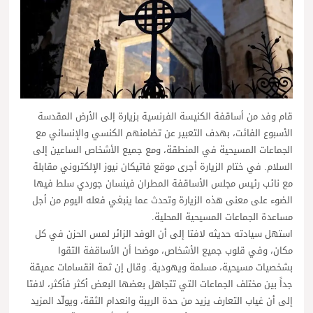
قام وفد من أساقفة الكنيسة الفرنسية بزيارة إلى الأرض المقدسة
الأسبوع الفائت، بهدف التعبير عن تضامنهم الكنسي والإنساني مع
الجماعات المسيحية في المنطقة، ومع جميع الأشخاص الساعين إلى
السلام. في ختام الزيارة أجرى موقع فاتيكان نيوز الإلكتروني مقابلة
مع نائب رئيس مجلس الأساقفة المطران فينسان جوردي سلط فيها
الضوء على معنى هذه الزيارة وتحدث عما ينبغي فعله اليوم من أجل
مساعدة الجماعات المسيحية المحلية.
استهل سيادته حديثه لافتا إلى أن الوفد الزائر لمس الحزن في كل
مكان، وفي قلوب جميع الأشخاص، موضحا أن الأساقفة التقوا
بشخصيات مسيحية، مسلمة ويهودية. وقال إن ثمة انقسامات عميقة
جداً بين مختلف الجماعات التي تتجاهل بعضها البعض أكثر فأكثر، لافتا
إلى أن غياب التعارف يزيد من حدة الريبة وانعدام الثقة، ويولّد المزيد