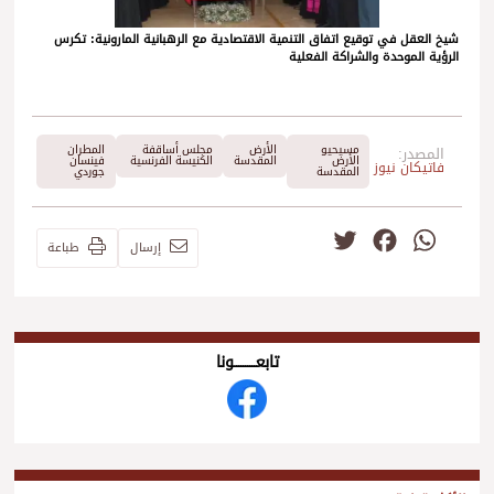
شيخ العقل في توقيع اتفاق التنمية الاقتصادية مع الرهبانية المارونية: تكرس
الرؤية الموحدة والشراكة الفعلية
مسيحيو
الأرض
مجلس أساقفة
المطران
المصدر:
الأرض
المقدسة
الكنيسة الفرنسية
فينسان
فاتيكان نيوز
المقدسة
جوردي
Twitter
Facebook
WhatsApp
إرسال
طباعة
تابعــــــــــونا