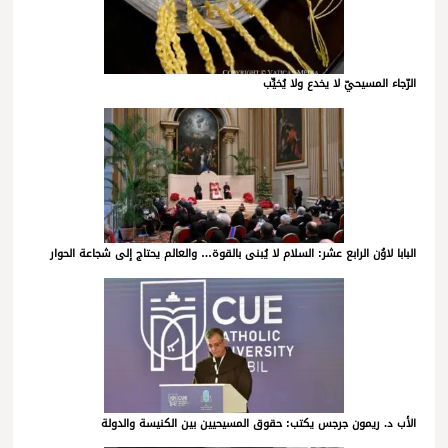
الرّجاء المسيحيّ لا يخدع ولا يُخيِّب
البابا لاوُن الرابع عشر: السلام لا يُبنى بالقوة… والعالم يحتاج إلى شجاعة الحوار
الأب د. ريمون جرجس يكتب: حقوق المسيحيين بين الكنيسة والدولة