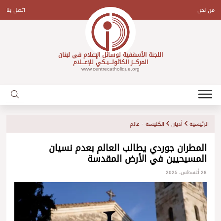
Ski
t
من نحن
اتصل بنا
conten
اللجنة الأسقفية لوسائل الإعلام في لبنان
المركـــز الكاثولـــيـكي للإعـــلام
www.centrecatholique.org
الرئيسية
أديان
الكنيسة - عالم
المطران جوردي يطالب العالم بعدم نسيان
المسيحيين في الأرض المقدسة
26 أغسطس، 2025