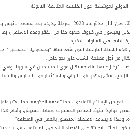
لدولي لمؤسّسة “عون الكنيسة المتألمة” البابويّة.
تمرّ الدولة الشرق أوسطيّة -والتي عانت لسنوات من حرب أهليّة، ومن زلزال مدمّر عام 2023- بمرحلة جديدة بع
 الذين يعيشون في ظروف صعبة جدًا من الفقر وعدم الاستقرار، بما
ة الآلاف في السنوات الأخيرة.
 هذه اللحظة التاريخيّة التي نشعر فيها “بمسؤوليّة المستقبل”، مؤك
فعّال من أجل مصلحة الشباب على نحو خاص.
جب التركيز عليها لبناء مستقبل قوي للمسيحيين في سوريا، وهي ال
ي الزواج، وتشجيعهم على الزواج، والاستثمار في المدارس والمستش
 النوع من الإسلام التقليدي”، كما تقدمه الحكومة، مما يعتبر عامل 
، تواجدًا كثيفًا للعناصر العسكرية ونقاط التفتيش. وأمام هذا 
، وهذا لا يساعد الاقتصاد المتدهور بالفعل في المنطقة”.
كون له آثار إيجابيّة على اقتصاد البلاد في المستقبل، في بلد حيث