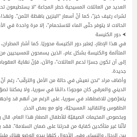
العديد من العائلات المسيحية خطر المجاعة “لا يستطيعون تحم
لشراء رغيف خبز”، كما أنّ أسعار “البنزين باهظة الثمن”. ولهذا
الحالات لا يتوفر حتّى الماء للاستحمام”، إلا مرة واحدة في الأ
⮜ دور الكنيسة
في هذا الإطار، يُعتبر دور الكنيسة محوريًا. كما أشار المطرا
المتألمة والكنيسة بشكل عام، الذين يسمحون للمسيحيين من
إلى أن تكون جسرًا لدعم العائلات”، والآن، فإنّ نهاية الع
جديدة.
وأضاف مراد “نحن نعيش في حالة من الأمل والترقّب”، رغم أنّ البط
الديني والعرقي كان موجودًا دائمًا في سوريا، ولا يمكننا تصوّر
يتعرّضون للاضطهاد في سوريا، على الرغم من أنهم قد واجهوا 
الطقوس والتقاليد المسيحيّة، ولو مع بعض الحذر.
وبخصوص المخيمات الصيفيّة للأطفال الصغار هذا العام، قال ر
لأنّنا غير متأكدين كفاية من قدرتنا على ضمان السلامة”. فقد
بين الرجال والنساء، وفي الأحوال كلها يبدو الوضع هناك مليئا