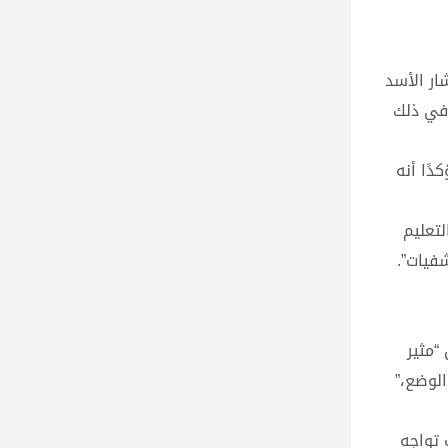
د سقوط الرئيس بشار الأسد
 في ذلك
دًا أنه
تعليم
فيات”.
“مثير
الوضع،”
 تواجه