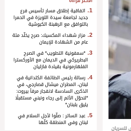
الأكثر قراءة
اتفاقية إطلاق مسار تأسيس فرع
جديد لجامعة سيدة اللويزة في الحمرا
بالتوافق مع الرهبنة الكبوشية
مزار شهداء المكسيك: صرح يخلّد مئة
عام من الشهادة للإيمان
*سمفونية التطويب* في الصرح
البطريركي في الديمان مع الأوركسترا
الفلهارمونية بقيادة فازليان
رسالة رئيس الطائفة الكلدانية في
لبنان، المطران ميشال قصارجي، في
الذكرى السادسة لانفجار مرفأ بيروت:
*لنحوّل الألم إلى رجاء ونبني مستقبلًا
يليق بلبنان*
عبد الساتر : صلّوا لأجل السلام في
لبنان وفي المنطقة كلّها
 للسريان