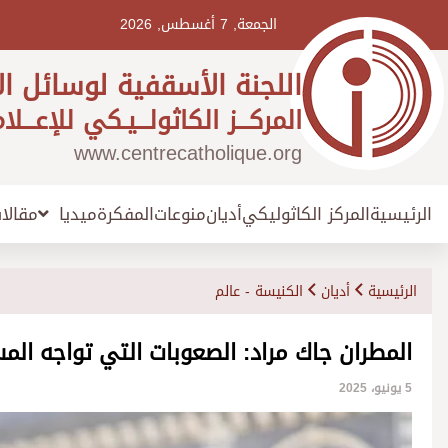
Ski
t
الجمعة, 7 أغسطس, 2026
conten
اللجنة الأسقفية لوسائل ال
المركـــز الكاثولـــيـكي للإعـــلا
www.centrecatholique.org
الرئيسية
المركز الكاثوليكي
أديان
منوعات
المفكرة
مقالا
ميديا
الرئيسية
أديان
الكنيسة - عالم
المطران جاك مراد: الصعوبات التي تواجه ال
5 يونيو، 2025