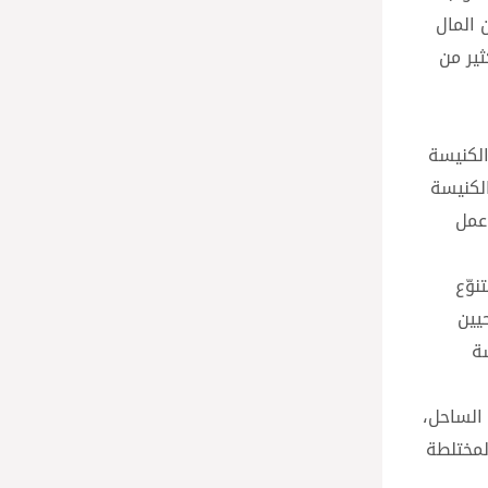
 المال
ثير من
الكنيسة
لكنيسة
عمل
نوّع
حيين
سة
 الساحل،
لمختلطة