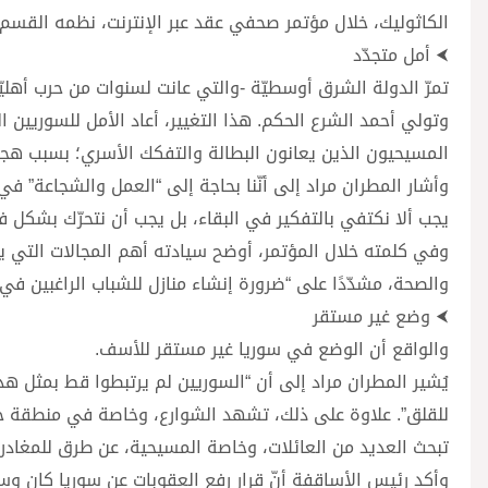
الكاثوليك، خلال مؤتمر صحفي عقد عبر الإنترنت، نظمه القسم ا
⮜ أمل متجدّد
وتولي أحمد الشرع الحكم. هذا التغيير، أعاد الأمل للسوريين
المسيحيون الذين يعانون البطالة والتفكك الأسري؛ بسبب هجر
وأشار المطران مراد إلى أنّنا بحاجة إلى “العمل والشجاعة” في
يجب ألا نكتفي بالتفكير في البقاء، بل يجب أن نتحرّك بشكل 
وفي كلمته خلال المؤتمر، أوضح سيادته أهم المجالات التي ي
والصحة، مشدّدًا على “ضرورة إنشاء منازل للشباب الراغبين ف
⮜ وضع غير مستقر
والواقع أن الوضع في سوريا غير مستقر للأسف.
يُشير المطران مراد إلى أن “السوريين لم يرتبطوا قط بمثل هذا
للقلق”. علاوة على ذلك، تشهد الشوارع، وخاصة في منطقة حمص
تبحث العديد من العائلات، وخاصة المسيحية، عن طرق للمغادرة
وأكد رئيس الأساقفة أنّ قرار رفع العقوبات عن سوريا كان وسي