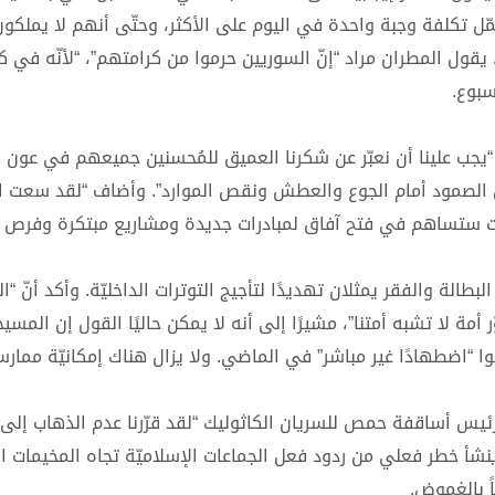
ّل تكلفة وجبة واحدة في اليوم على الأكثر، وحتّى أنهم لا يملكون
، يقول المطران مراد “إنّ السوريين حرموا من كرامتهم”، “لأنّه في ك
سبوع.
ن، “يجب علينا أن نعبّر عن شكرنا العميق للمُحسنين جميعهم في عون 
 الصمود أمام الجوع والعطش ونقص الموارد”. وأضاف “لقد سعت ا
قوبات ستساهم في فتح آفاق لمبادرات جديدة ومشاريع مبتكرة وفرص 
الة والفقر يمثلان تهديدًا لتأجيج التوترات الداخليّة. وأكد أنّ “الت
 أمة لا تشبه أمتنا”، مشيرًا إلى أنه لا يمكن حاليًا القول إن المسي
“اضطهادًا غير مباشر” في الماضي. ولا يزال هناك إمكانيّة ممار
ئيس أساقفة حمص للسريان الكاثوليك “لقد قرّرنا عدم الذهاب إلى
 ينشأ خطر فعلي من ردود فعل الجماعات الإسلاميّة تجاه المخيمات ا
ً بالغموض.