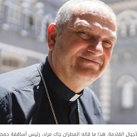
أجيال القادمة. هذا ما قاله المطران جاك مراد، رئيس أساقفة حمص