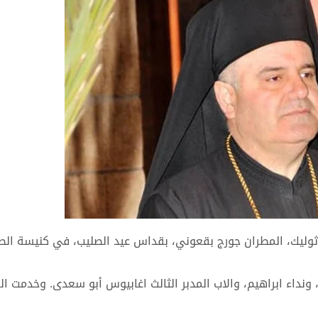
كاثوليك، المطران جورج بقعوني، بقداس عيد الصليب، في كنيسة الص
، ونداء ابراهيم، والاب المدبر الثالث اغابيوس أبو سعدى. وخدمت ا