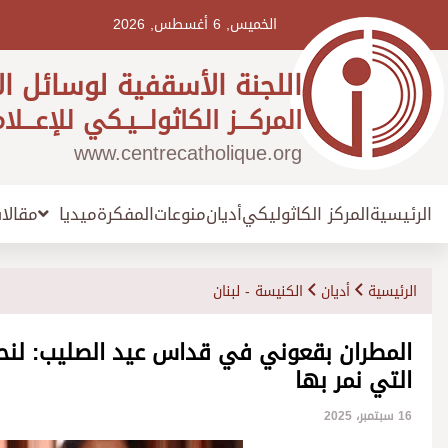
Ski
t
الخميس, 6 أغسطس, 2026
conten
اللجنة الأسقفية لوسائل ال
المركـــز الكاثولـــيـكي للإعـــلا
www.centrecatholique.org
الرئيسية
المركز الكاثوليكي
أديان
منوعات
المفكرة
مقالا
ميديا
الرئيسية
أديان
الكنيسة - لبنان
المطران بقعوني في قداس عيد الصليب: لنحم
التي نمر بها
16 سبتمبر، 2025