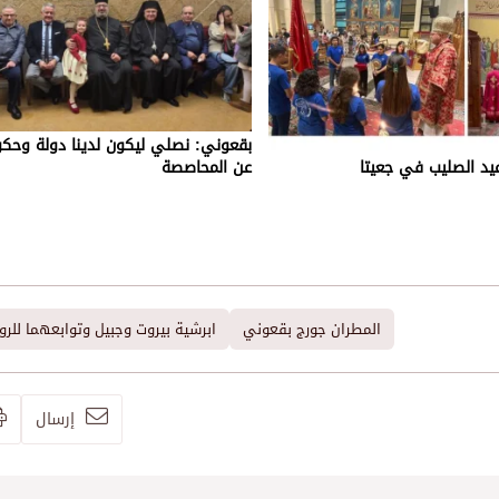
بقعوني: نصلي ليكون لدينا دولة وحكو
يد الصليب في جعيتا
عن المحاصصة
المطران جورج بقعوني
ابرشية بيروت وجبيل وتوابعهما للرو
إرسال