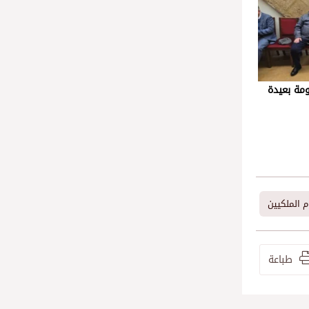
مة بعيدة
م الملكيين
طباعة