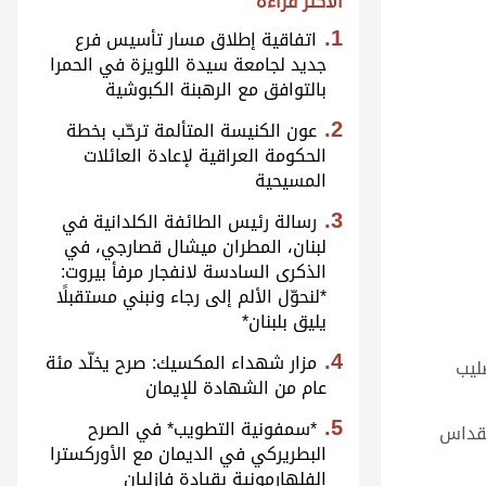
الأكثر قراءة
اتفاقية إطلاق مسار تأسيس فرع
جديد لجامعة سيدة اللويزة في الحمرا
بالتوافق مع الرهبنة الكبوشية
عون الكنيسة المتألمة ترحّب بخطة
الحكومة العراقية لإعادة العائلات
المسيحية
رسالة رئيس الطائفة الكلدانية في
لبنان، المطران ميشال قصارجي، في
الذكرى السادسة لانفجار مرفأ بيروت:
*لنحوّل الألم إلى رجاء ونبني مستقبلًا
يليق بلبنان*
مزار شهداء المكسيك: صرح يخلّد مئة
ليب
عام من الشهادة للإيمان
*سمفونية التطويب* في الصرح
لقداس
البطريركي في الديمان مع الأوركسترا
الفلهارمونية بقيادة فازليان