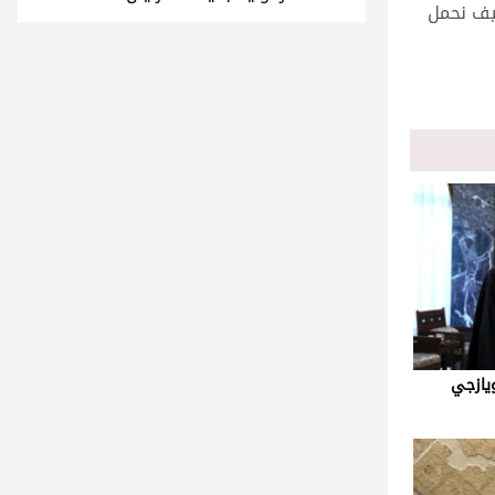
يف نحمل
يازجي