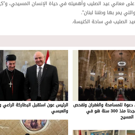
على معاني عيد الصليب وأهميته في حياة الإنسان المسيحي، و”ك
لتي يمر بها وطننا لبنان”.
لعيد الصليب في ساحة الكنيسة.
ل دعوة للمسامحة والغفران ولفحص
الرئيس عون استقبل البطاركة الراعي و
رسالتنا فأرثنا ومجدنا منذ 300 سنة هو في
والعبسي
المسيح