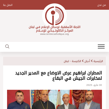
Ski
t
من نحن
اتصل بنا
conten
اللجنة الأسقفية لوسائل الإعلام في لبنان
المركـــز الكاثولـــيـكي للإعـــلام
www.centrecatholique.org
الرئيسية
أديان
الكنيسة - لبنان
المطران ابراهيم عرض الاوضاع مع المدير الجديد
لمخابرات الجيش في البقاع
30 مايو، 2025