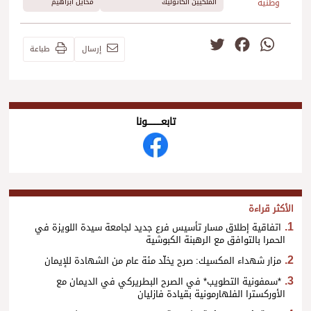
وطنية
الملكيين الكاثوليك
مخايل ابراهيم
Twitter
Facebook
WhatsApp
إرسال
طباعة
تابعــــــــــونا
الأكثر قراءة
اتفاقية إطلاق مسار تأسيس فرع جديد لجامعة سيدة اللويزة في
الحمرا بالتوافق مع الرهبنة الكبوشية
مزار شهداء المكسيك: صرح يخلّد مئة عام من الشهادة للإيمان
*سمفونية التطويب* في الصرح البطريركي في الديمان مع
الأوركسترا الفلهارمونية بقيادة فازليان