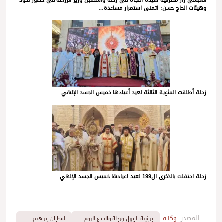
العبسي زار مطرانية سيدة النجاة في زحلة واستقبل وزير الزراعة في حضور لحود
وهيئات الحاج حسن: اتمنى استمرار مساعدة…
زحلة أطلقت المئوية الثالثة لعيد أعيادها خميس الجسد الإلهي
زحلة احتفلت بالذكرى ال199 لعيد اعيادها خميس الجسد الإلهي
المصدر:
وكالة
ابرشية الفرزل وزحلة والبقاع للروم
المطران إبراهيم