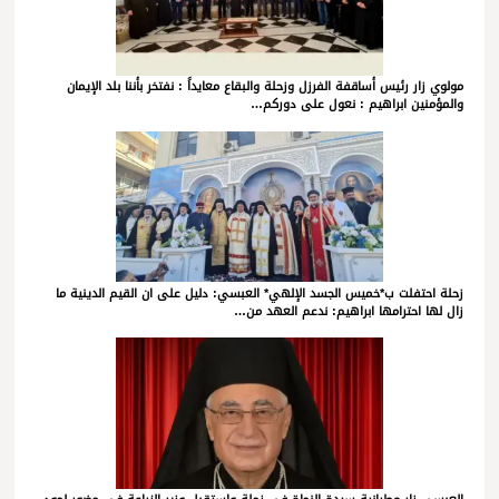
مولوي زار رئيس أساقفة الفرزل وزحلة والبقاع معايداً : نفتخر بأننا بلد الإيمان
والمؤمنين ابراهيم : نعول على دوركم…
زحلة احتفلت ب*خميس الجسد الإلهي* العبسي: دليل على ان القيم الدينية ما
زال لها احترامها ابراهيم: ندعم العهد من…