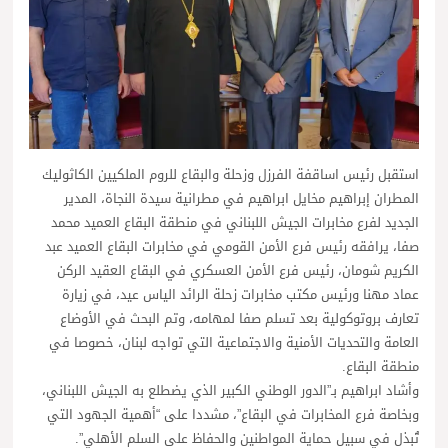
استقبل رئيس اساقفة الفرزل وزحلة والبقاع للروم الملكيين الكاثوليك
المطران إبراهيم مخايل ابراهيم في مطرانية سيدة النجاة، المدير
الجديد لفرع مخابرات الجيش اللبناني في منطقة البقاع العميد محمد
صفا، يرافقه رئيس فرع الأمن القومي في مخابرات البقاع العميد عبد
الكريم شومان، رئيس فرع الأمن العسكري في البقاع العقيد الركن
عماد مهنا ورئيس مكتب مخابرات زحلة الرائد الياس عيد، في زيارة
تعارف بروتوكولية بعد تسلم صفا لمهامه، وتم البحث في الأوضاع
العامة والتحديات الأمنية والاجتماعية التي تواجه لبنان، خصوصا في
منطقة البقاع.
وأشاد ابراهيم بـ”الدور الوطني الكبير الذي يضطلع به الجيش اللبناني،
وبخاصة فرع المخابرات في البقاع”، مشددا على “أهمية الجهود التي
تُبذل في سبيل حماية المواطنين والحفاظ على السلم الأهلي”.