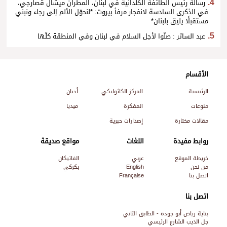
رسالة رئيس الطائفة الكلدانية في لبنان، المطران ميشال قصارجي،
في الذكرى السادسة لانفجار مرفأ بيروت: *لنحوّل الألم إلى رجاء ونبني
مستقبلًا يليق بلبنان*
عبد الساتر : صلّوا لأجل السلام في لبنان وفي المنطقة كلّها
الأقسام
الرئيسية
المركز الكاثوليكي
أديان
منوعات
المفكرة
ميديا
مقالات مختارة
إصدارات حبرية
روابط مفيدة
اللغات
مواقع صديقة
خريطة الموقع
عربي
الفاتيكان
من نحن
English
بكركي
اتصل بنا
Française
اتصل بنا
بناية رياض أبو جودة - الطابق الثاني
جل الديب الشارع الرئيسي