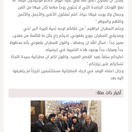
يمكن ان تساوي اغلى مما هي عليه اليوم، لأنكم موجودون فيها. ما
نفع اللوحات الجامدة التي لا تحتوي روحاً مهما كان فيها من الفن
وجمال ولا يوجد فيها حياة، انتم تملكون الأغلى والأجمل والأثمن
والأهم والجوهر.”
وختم المطران ابراهيم ” من خلالكم اوجه تحية كبيرة الى اخي
وصديقي المطران جورج بقعوني، لديكم راعٍ بكل ما للكلمة من معنى،
مميز جداً ، اسأل الله ان يحفظه ، واقول للمطران بقعوني بأنه محظوظ
جداً ومبارك جداً بوجود هذه الشبيبة في ابرشيته.
اعايدكم سلفاً بعيد الفصح المجيد، واقول لكم ان مطرانية سيدة النجاة
تشكركم على زيارتكم.”
وجال اعضاء الوفد في ارجاء المطرانية مستكشفين تاريخاً لم يتعرفوا
اليه بعد.
أخبار ذات صلة: