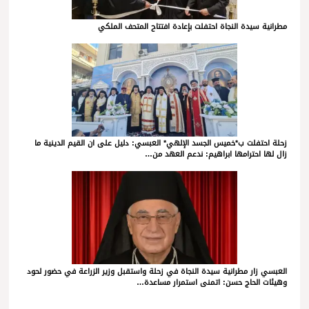
مطرانية سيدة النجاة احتفلت بإعادة افتتاح المتحف الملكي
زحلة احتفلت ب*خميس الجسد الإلهي* العبسي: دليل على ان القيم الدينية ما
زال لها احترامها ابراهيم: ندعم العهد من…
العبسي زار مطرانية سيدة النجاة في زحلة واستقبل وزير الزراعة في حضور لحود
وهيئات الحاج حسن: اتمنى استمرار مساعدة…