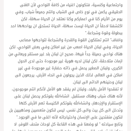
واجتماعية وكنسية، فتكونون اغنياء من كافة النواحي لأن الغنى
الحقيقي يكمن في نوع خاص في الشباب وانتم جميعاً شباب، وفي
يوم من الأيام كنا في اعماركم وكنا نعتقد ان الحياة سهلة، لكن
اكتشفنا لاحقاً ان الحياة ليست سهلة، الحياة تستحق ان يواحهها احد
ببطولة وقوة وشجاعة.”
واضاف” انتم تمتلكون القوة والقدرة والشجاعة لتواجهوا مصاعب
الحياة، وفي لبنان الحياة اصعب من غير اماكن وفي بعض النواحي، لكن
هناك نواحي جميلة جداً فيها، صحيح ان لبنان بلد غير مستقر ويعاني من
ازمات متلاحقة، لكن لبنان لديه هوية غير موجودة حتى لدى الدول
الكبرى، ولبنان الصغير يحمل في ذاته حضارة غير موجودة في غير
اماكن في العالم، لذلك الذين يجولون في انحاء الأرض، يرجعون الى
لبنان وحنينهم الدائم الى لبنان.
لا تفقدوا الأمل بالبلد، ولبنان لم يفقد هو الأمل لأنكم انتم موجودون،
لأنه هناك شباب وهناك مستقبل. انشاءالله بقوتكم يحصل لبنان على
الإستقرار والإزدهار، وانشاءالله بقوتكم الكنيسة تعم الأرض كلها
وتدخل الى كل بيت والى كل نفس، ليس لنكون متعصبين ومذهبيين بل
لنكون منفتحين على الإنسان واحتياجاته لأنه اغلى ما في الوجود.”
وتابع سيادته ” لو وضعنا في هذه القاعة كل لوحات متحف اللوفر، لا