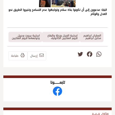
البابا: مدعوون إلى أن تكونوا بناة سلام وتواجهوا عدم التسامح وتنيروا الطريق نحو
العدل والوئام
المطران ابراهيم
ابرشية الفرزل وزحلة والبقاع
ابرشية بيروت وجبيل
مخايل ابراهيم
للروم الملكيين الكاثوليك
وتوابعهما للروم الملكيين
Twitter
Facebook
WhatsApp
إرسال
طباعة
تابعــــــــــونا
الأكثر قراءة