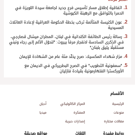
اتفاقية إطلاق مسار تأسيس فرع جديد لجامعة سيدة اللويزة في
الحمرا بالتوافق مع الرهبنة الكبوشية
عون الكنيسة المتألمة ترحّب بخطة الحكومة العراقية لإعادة العائلات
المسيحية
رسالة رئيس الطائفة الكلدانية في لبنان، المطران ميشال قصارجي،
في الذكرى السادسة لانفجار مرفأ بيروت: *لنحوّل الألم إلى رجاء ونبني
مستقبلًا يليق بلبنان*
مزار شهداء المكسيك: صرح يخلّد مئة عام من الشهادة للإيمان
*سمفونية التطويب* في الصرح البطريركي في الديمان مع
الأوركسترا الفلهارمونية بقيادة فازليان
الأقسام
الرئيسية
المركز الكاثوليكي
أديان
منوعات
المفكرة
ميديا
مقالات مختارة
إصدارات حبرية
روابط مفيدة
اللغات
مواقع صديقة