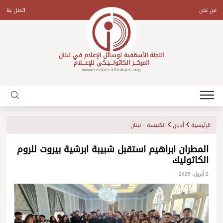
Ski
t
من نحن
اتصل بنا
conten
اللجنة الأسقفية لوسائل الإعلام في لبنان
المركـــز الكاثولـــيـكي للإعـــلام
www.centrecatholique.org
الرئيسية
أديان
الكنيسة - لبنان
المطران ابراهيم استقبل شبيبة ابرشية بيروت للروم
الكاثوليك
2 أبريل، 2025