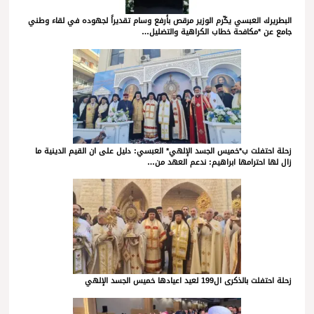
البطريرك العبسي يكّرم الوزير مرقص بأرفع وسام تقديراً لجهوده في لقاء وطني
جامع عن *مكافحة خطاب الكراهية والتضليل…
زحلة احتفلت ب*خميس الجسد الإلهي* العبسي: دليل على ان القيم الدينية ما
زال لها احترامها ابراهيم: ندعم العهد من…
زحلة احتفلت بالذكرى ال199 لعيد اعيادها خميس الجسد الإلهي