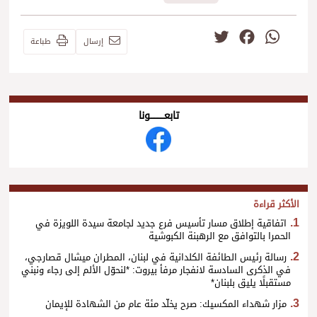
Twitter
Facebook
WhatsApp
إرسال
طباعة
تابعــــــــــونا
الأكثر قراءة
اتفاقية إطلاق مسار تأسيس فرع جديد لجامعة سيدة اللويزة في
الحمرا بالتوافق مع الرهبنة الكبوشية
رسالة رئيس الطائفة الكلدانية في لبنان، المطران ميشال قصارجي،
في الذكرى السادسة لانفجار مرفأ بيروت: *لنحوّل الألم إلى رجاء ونبني
مستقبلًا يليق بلبنان*
مزار شهداء المكسيك: صرح يخلّد مئة عام من الشهادة للإيمان