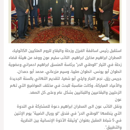
استقبل رئيس اساقفة الفرزل وزحلة والبقاع للروم الملكيين الكاثوليك
المطران ابراهيم مخايل ابراهيم، النائب سليم عون ووفد من هيئة قضاء
زحلة في التيار “الوطني الحر” برئاسة المنسق ابراهيم احمراني وعضوية
انطوان أبو يونس، انطوان صليبا، وسيم مزرعاني، محمد أبو حمدان،
جريس رزق، نجم النجار وايلي أبو شعيا، لتقديم التهاني بالسنة الجديدة
والأعياد المباركة، وكانت مناسبة للبحث في مختلف المواضيع التي تهم
الزحليين والبقاعيين واللبنانيين بشكل عام وعلى كل الصعد.
عون
ونقل النائب عون الى المطران ابراهيم دعوة للمشاركة في الندوة
التي ينظمها “الوطني الحر” في فندق “لو رويال الضبية” يوم الإثنين
في 5 شباط المقبل بعنوان “وثيقة الأخوة الإنسانية بين النظرية
والتطبيق”.