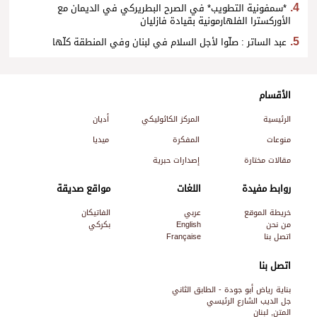
*سمفونية التطويب* في الصرح البطريركي في الديمان مع
الأوركسترا الفلهارمونية بقيادة فازليان
عبد الساتر : صلّوا لأجل السلام في لبنان وفي المنطقة كلّها
الأقسام
الرئيسية
المركز الكاثوليكي
أديان
منوعات
المفكرة
ميديا
مقالات مختارة
إصدارات حبرية
روابط مفيدة
اللغات
مواقع صديقة
خريطة الموقع
عربي
الفاتيكان
من نحن
English
بكركي
اتصل بنا
Française
اتصل بنا
بناية رياض أبو جودة - الطابق الثاني
جل الديب الشارع الرئيسي
المتن, لبنان