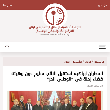
Ski
t
من نحن
اتصل بنا
conten
اللجنة الأسقفية لوسائل الإعلام في لبنان
المركـــز الكاثولـــيـكي للإعـــلام
www.centrecatholique.org
الرئيسية
أديان
الكنيسة - لبنان
المطران ابراهيم استقبل النائب سليم عون وهيئة
قضاء زحلة في “الوطني الحر”
23 يناير، 2024