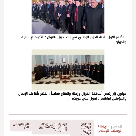
المؤتمر الاول للجنة الحوار الوطني في بلاد جبيل بعنوان * الأخوة الإنسانية
والحوار*
مولوي زار رئيس أساقفة الفرزل وزحلة والبقاع معايداً : نفتخر بأننا بلد الإيمان
والمؤمنين ابراهيم : نعول على دوركم…
المطران
ابرشية الفرزل وزحلة
التيارالوطني
المصدر:
الوكالة
ابراهيم
والبقاع للروم الملكيين
الحر
الوطنية للإعلام
مخايل
الكاثوليك
ابراهيم