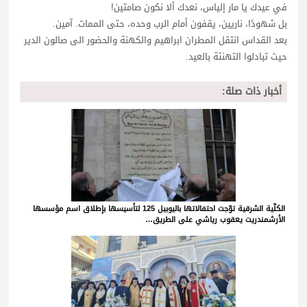
في عيدك يا مار إلياس، نعدك ألا نكون صامتين!
بل شهودًا، ناريين، يقفون أمام الرب وحده، حتى الممات. آمين.
بعد القداس انتقل المطران ابراهيم والكهنة والحضور الى صالون الدير
حيث تبادلوا التهنئة بالعيد.
أخبار ذات صلة:
الكلّية الشرقية توّجت احتفالاتها باليوبيل 125 لتأسيسها بإطلاق اسم مؤسسها
الأرشمندريت يعقوب رياشي على الطريق…