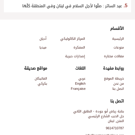
عبد الساتر : صلّوا لأجل السلام في لبنان وفي المنطقة كلّها
الأقسام
الرئيسية
المركز الكاثوليكي
أديان
منوعات
المفكرة
ميديا
مقالات مختارة
إصدارات حبرية
روابط مفيدة
اللغات
مواقع صديقة
خريطة الموقع
عربي
الفاتيكان
من نحن
English
بكركي
اتصل بنا
Française
اتصل بنا
بناية رياض أبو جودة - الطابق الثاني
جل الديب الشارع الرئيسي
المتن, لبنان
9614710787