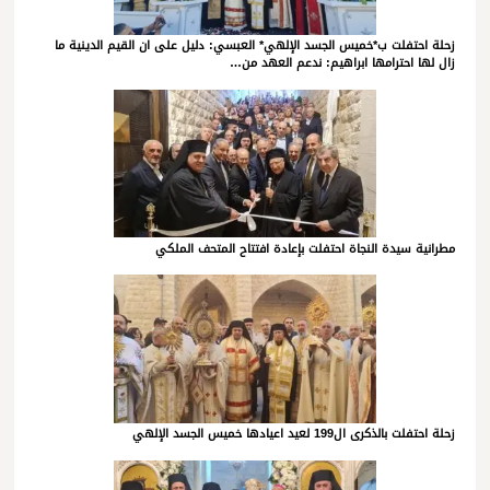
زحلة احتفلت ب*خميس الجسد الإلهي* العبسي: دليل على ان القيم الدينية ما
زال لها احترامها ابراهيم: ندعم العهد من…
مطرانية سيدة النجاة احتفلت بإعادة افتتاح المتحف الملكي
زحلة احتفلت بالذكرى ال199 لعيد اعيادها خميس الجسد الإلهي