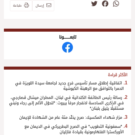
Twitter
Facebook
WhatsApp
إرسال
طباعة
تابعــــــــــونا
الأكثر قراءة
اتفاقية إطلاق مسار تأسيس فرع جديد لجامعة سيدة اللويزة في
الحمرا بالتوافق مع الرهبنة الكبوشية
رسالة رئيس الطائفة الكلدانية في لبنان، المطران ميشال قصارجي،
في الذكرى السادسة لانفجار مرفأ بيروت: *لنحوّل الألم إلى رجاء ونبني
مستقبلًا يليق بلبنان*
مزار شهداء المكسيك: صرح يخلّد مئة عام من الشهادة للإيمان
*سمفونية التطويب* في الصرح البطريركي في الديمان مع
الأوركسترا الفلهارمونية بقيادة فازليان