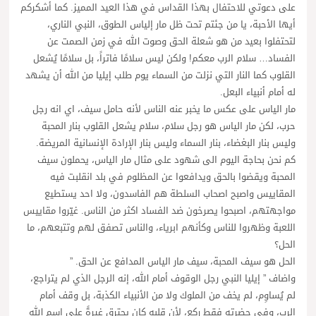
على دعوتي للاحتفال بهذا القداس في هذا العيد المميز. كما أشكركم
أيها الأحبة، يا من جئتم تحت ظل مار إلياس الطوق، النبي الناري،
لتحتفلوا بعيد من هو شعلة الحق وصوت الله في زمن الصمت عن
الفساد… سلام الرب معكم! ولكن ليس سلامًا فاتراً، بل سلامًا يُشعل
القلوب كما النار التي نزلت من السماء يوم طلب إيليا من الله أن يشهد
له أمام أنبياء البعل.
مار الياس على عكس ما يخبر عنه الناس لأنه حامل سيف، اي انه رجل
حرب، لكن مار الياس هو رجل سلام، سلام يشعل القلوب بنار المحبة
وليس بنار البغضاء، بنار السماء وليس بنار الإرادة الإنسانية المريضة.
كم نحن بحاجة اليوم الى شهود على مثال مار الياس، يحملون سيف
المحبة ويقضوا بالحق ويدافعوا عن المظلوم في بلد انقلبت فيه
المقاييس واصبح اصحاب السلطة هم الفاسدون، ولا احد يستطيع
مواجهتهم، اصبحوا يصرخون ضد الفساد اكثر من الناس. غيّروا مقاييس
اللعبة وظهروا للناس وكأنهم ابرياء، والناس تصفق لهم وتتبعهم، ما
الحل؟
الحل هو سيف المحبة، سيف مار الياس المدافع عن الحق. ”
واضاف ” إيليا النبي رجل الوقوف أمام الله، إنه الرجل الذي لم يتراجع،
لم يُساوِم، لم يخف من الملوك ولا من الأنبياء الكذبة، بل وقف أمام
الرب، وفي حضرته فقط ركع، لأن قلبه كان يحترق غيرةً على اسم الله