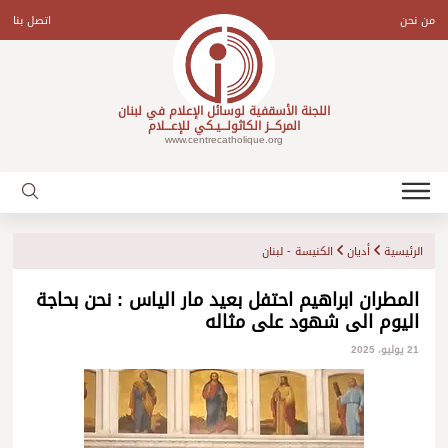
Ski
t
من نحن
اتصل بنا
conten
اللجنة الأسقفية لوسائل الإعلام في لبنان
المركـــز الكاثولـــيـكي للإعـــلام
www.centrecatholique.org
الرئيسية
أديان
الكنيسة - لبنان
المطران ابراهيم احتفل بعيد مار الياس : نحن بحاجة
اليوم الى شهود على مثاله
21 يوليو، 2025