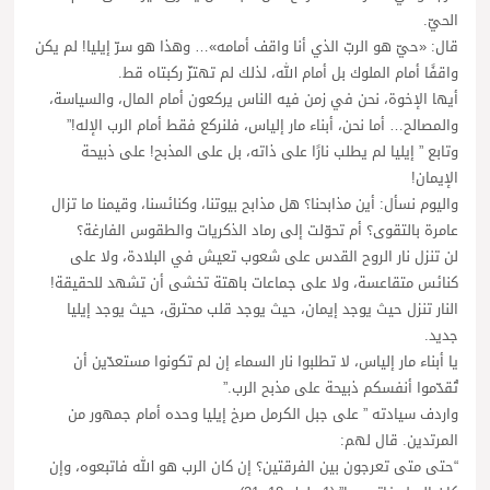
الحيّ.
قال: «حيّ هو الربّ الذي أنا واقف أمامه»… وهذا هو سرّ إيليا! لم يكن
واقفًا أمام الملوك بل أمام الله، لذلك لم تهتزّ ركبتاه قط.
أيها الإخوة، نحن في زمن فيه الناس يركعون أمام المال، والسياسة،
والمصالح… أما نحن، أبناء مار إلياس، فلنركع فقط أمام الرب الإله!”
وتابع ” إيليا لم يطلب نارًا على ذاته، بل على المذبح! على ذبيحة
الإيمان!
واليوم نسأل: أين مذابحنا؟ هل مذابح بيوتنا، وكنائسنا، وقيمنا ما تزال
عامرة بالتقوى؟ أم تحوّلت إلى رماد الذكريات والطقوس الفارغة؟
لن تنزل نار الروح القدس على شعوب تعيش في البلادة، ولا على
كنائس متقاعسة، ولا على جماعات باهتة تخشى أن تشهد للحقيقة!
النار تنزل حيث يوجد إيمان، حيث يوجد قلب محترق، حيث يوجد إيليا
جديد.
يا أبناء مار إلياس، لا تطلبوا نار السماء إن لم تكونوا مستعدّين أن
تُقدّموا أنفسكم ذبيحة على مذبح الرب.”
واردف سيادته ” على جبل الكرمل صرخ إيليا وحده أمام جمهور من
المرتدين. قال لهم:
“حتى متى تعرجون بين الفرقتين؟ إن كان الرب هو الله فاتبعوه، وإن