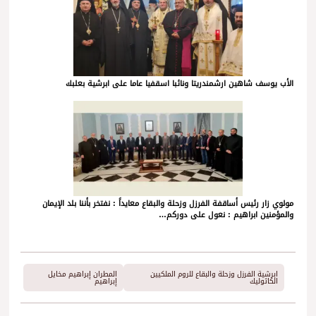
الأب يوسف شاهين ارشمندريتا ونائبا اسقفيا عاما على ابرشية بعلبك
مولوي زار رئيس أساقفة الفرزل وزحلة والبقاع معايداً : نفتخر بأننا بلد الإيمان
والمؤمنين ابراهيم : نعول على دوركم…
ابرشية الفرزل وزحلة والبقاع للروم الملكيين
المطران إبراهيم مخايل
الكاثوليك
إبراهيم