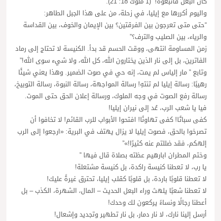
كان البعل فاتبعوه!” (1 ملوك 18: 21).
واليوم أكررها مع إيليا، في زحلة، من على هذا الجبل الطاهر:
“حتى متى تعرجون بين الفرقتين؟ بين الإيمان والخوف، بين القداسة
والرياء، بين الصليب والترف؟”
زمن المساومة انتهى، ووقت الحسم قد بدأ. الكنيسة لا تحتاج إلى رماد
الفاترين، بل إلى نار الذين يختارون الله، كل الله، ولا شيء سوى الله!”
وتابع ” مار إلياس لم يمت، إنه حي في صوت الضمير. وهذا يعني شيئًا
رهيبًا: رسالة إيليا لم تنتهِ! رسالة المواجهة، رسالة النبوة، رسالة التوبيخ،
رسالة رفع الصوت في وجه الملوك، ورسالة إعلان الحق حتى الموت.
فيا يا شعب الرب، عُد إلى نيران إيليا!
كفى سباتًا! كفى تهاونًا! افتحوا الأبواب للرب القائم! لا تخافوا أن
تصرخوا بالحق، فصوت إيليا لا يزال يهتف في البرية: «ارجعوا إلى الرب
إلهكم، فقد ضللتم عنه كثيرًا!»”
وختم المطران ابارهيم عظته بصلاة قال فيها ”
يا رب، لا تعطنا كنيسة راكدة، بل كنيسة مشتعلة!
لا تعطنا قلوبًا باردة، بل قلوبًا كقلب إيليا، تحترق غيرةً عليك!
لا تعطنا شعبًا يلهث وراء البعل الحديث – المال، الشهرة، الكذب – بل
أعطنا رجالًا ونساءً يركعون لك وحدك!
أرسل إلينا نارك، لا نار دمار، بل نار تطهير وتجديد وإشعال!