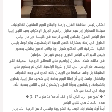
احتفل رئيس اساقفة الفرزل وزحلة والبقاع للروم الملكيين الكاثوليك،
سيادة المطران إبراهيم مخايل إبراهيم الجزيل الإحترام، بعيد النبي إيليا
(مار الياس الحي)، بقداس إلهي ترأسه في كنيسة دير مار الياس
الطوق في زحلة بمشاركة كاهن الرعية الأرشمندريت برنار توما، رئيس
الكلية الشرقية الأب الدكتور شربل اوبا والأب ادمون بخاش، بحضور
رئيس الدير الأب الياس الخوري وجمع كبير من المؤمنين.
في عظته، شدّد المطران إبراهيم على المعاني الروحية العميقة التي
يجسّدها مار الياس، نبي النار والغيرة الإلهية، الذي لم يساوم على
الحقيقة بل وقف مدافعًا عن الإيمان بالله الحيّ في وجه الانحراف
والضلال. ولفت إلى أن زمننا اليوم بحاجة إلى شهود مثل إيليا، يتحلون
بالشجاعة، ويتكلمون بجرأة الحق، ويُشعلون قلوب الناس بمحبة الله.
وجاء في كلمة سيادته:
” ✠ “حيّ هو الربّ الذي أنا واقف أمامه” (1 ملوك 17: 1) ✠
هذه الكلمات هي للنبي الياس
أبدأ أولا بشكر آباء الرهبانية الشويرية وقدس كاهن الرعية الأب برنار