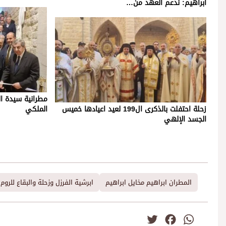
ابراهيم: ندعم العهد من…
مطرانية سيدة ال
زحلة احتفلت بالذكرى ال199 لعيد اعيادها خميس
الملكي
الجسد الإلهي
المطران ابراهيم مخايل ابراهيم
ابرشية الفرزل وزحلة والبقاع للروم 
Twitter
Facebook
WhatsApp