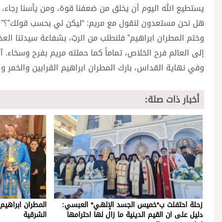
يستطيع الله اليوم أن يخلق من ضعفنا قوة، ومن يأسنا رجاء، وم
هل نحن مستعدون لنقول مع مريم: “ليكن لي بحسب قولك”؟”
وختم المطران ابراهيم” فلنطلب من الربّ، بشفاعة سيدتنا العذ
إلى العالم فرح الخلاص، تماماً كما حملته مريم بفرح وسخاء. آم
وفي نهاية القداس، بارك المطران ابراهيم القرابين والخمر وا
أخبار ذات صلة:
زحلة احتفلت ب*خميس الجسد الإلهي* العبسي:
المطران ابراهيم
دليل على ان القيم الدينية ما زال لها احترامها
الشرقية