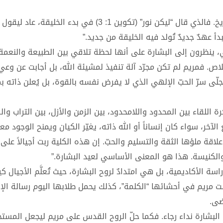
هذه الكلمات ليست مجرد تحية، بل إعلانٌ إلهيّ غيّر مجرى التاريخ. فالذي قال “ليكن نور” (تكوين 1: 3) في بدء ال
ي، ينظرون إلى البشارة على أنها لحظة تلاقي بين الطبيعة والنعمة
لاص. فمريم لم تكن مجرّد آلة تنفيذ لمشيئة الله، بل أجابت عن وعي
ب، ليكن لي بحسب قولك” (لوقا 1: 38). وهنا يتجلّى سرّ الحبّ الإلهي الذي لا يفرض نفسه بالقوة، بل يُعلن ذات
للقاء بين المحدود واللامحدود، بين الزمن والأزل، بين التراب وال
آخر، سواء كان إنساناً أو الله ذاته، يغيّر الكيان ويمنح الوجود معن
علاقة ملؤها الثقة والتسليم والحبّ. إن هذه الكلية ربت أجيالاً على 
والكنيسة. هذا هو المعنى الأساسي لعيد البشارة.”
سة الأكاديمية، بل هي امتدادٌ لروح البشارة، حيث تُعلَّم الأجيال 
حملت مريم في أحشائها “الكلمة”، كذلك يحمل طلابها اليوم رسالة الإ
ضى.
البشارة نداء رجاء. فكما حلّ الروح القدس على مريم ليجعل المستحي