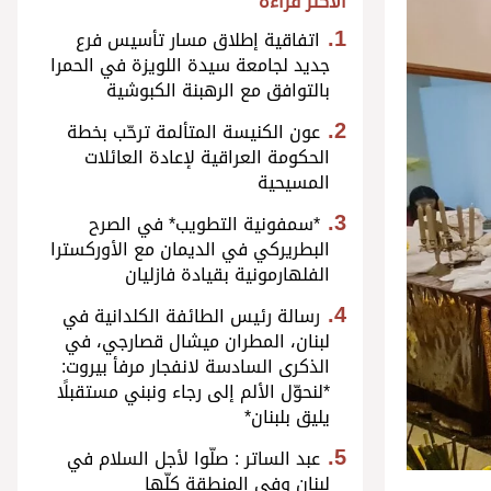
الأكثر قراءة
اتفاقية إطلاق مسار تأسيس فرع
جديد لجامعة سيدة اللويزة في الحمرا
بالتوافق مع الرهبنة الكبوشية
عون الكنيسة المتألمة ترحّب بخطة
الحكومة العراقية لإعادة العائلات
المسيحية
*سمفونية التطويب* في الصرح
البطريركي في الديمان مع الأوركسترا
الفلهارمونية بقيادة فازليان
رسالة رئيس الطائفة الكلدانية في
لبنان، المطران ميشال قصارجي، في
الذكرى السادسة لانفجار مرفأ بيروت:
*لنحوّل الألم إلى رجاء ونبني مستقبلًا
يليق بلبنان*
عبد الساتر : صلّوا لأجل السلام في
لبنان وفي المنطقة كلّها