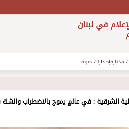
إعلام في لبنان
م
ت مختارة
إصدارات حبرية
لية الشرقية : في عالمٍ يموج بالاضطراب والشكّ 