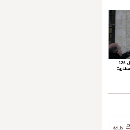
الكلّية الشرقية توّجت احتفالاتها باليوبيل 125
مندريت
طباعة