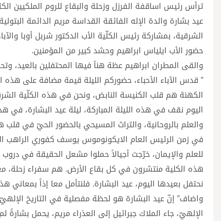
ترأس رئيس اساقفة الفرزل وزحلة والبقاع للروم الملكيين الك
عيد بشارة والدة الإله الفائقة القداسة مريم الدائمة البتولي
الشرقية، بمشاركة رئيس الكلّية الأب الدكتور شربل أوبا والآ
حضور الأب ايلياس ابراهيم وحشد كبير من المؤمنين.
والقى المطران ابراهيم عظة هنأ فيها المحتفلين بالعيد، وتح
” قدس الآباء الأحباء، حضوركم الليلة قيمة مضافة على هذه ال
الكهنة هم قلب الكنيسة النابض، ونحن في هذه الكلّية الشرقي
اليوم نقف في هذه الليلة المباركة، ليلة عيد البشارة، في هذ
والعلم بالروحانية، والتراث المسيحي بالحضور الحيّ في قلب ه
للعلم والإيمان، خرّجت أجيالاً حملوا مشعل الحقيقة في دروب 
هذه الكلية منتشرون في كل بقاع الأرض. هم سفراء زحلة، معقل
نحتفل بعيدها اليوم، عيد البشارة. فلنتأمل معا إذاً بمعاني ه
واضاف” إنّ عيد البشارة هو لحظة مفصلية في التاريخ الإلهيّ 
الإلهيّ، جاء الملاك جبرائيل إلى العذراء مريم، يحمل بشارةً لم