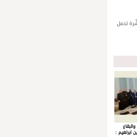
ِرة تحمل
والبقاع
ين ابراهيم :