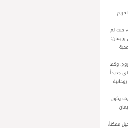
خليقة، عاد ليقول لمريم:
، حيث لم
 وإيمان:
ه بمحبة
روح. وكما
ى جديداً.
روحانية
كيف يكون
يمان
ل ممكناً،