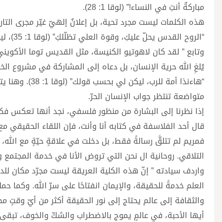
مباركةٌ أنتِ في النساء!” (لوقا 1: 28).
“الروح القدس يحلّ عليكِ، وقوة العلي تظلّلكِ” (لوقا 1: 35)، ليبدأ عهدٌ جديدٌ تُولد فيه الخليقة من جديد.”
وتابع ” لقد كان لاهوتيو الكنيسة، مثل القديس توما الأكوين
يُلغِ الله حرية الإنسان، بل دعاه إلى المشاركة في مشروع الخ
“هاءنذا أمة للر
متواضعة تنتظر جواب الإنسان الحرّ.
إذا نظرنا إلى البشارة من منظور فلسفي، نجد أنها تعكس فكرة ا
قال أحد الفلاسفة في كتابه أنا وأنت، فإن اللقاء الحقيقي مع ال
فمريم لم تتلقَّ رسالةً فقط، بل دخلت في علاقةٍ حيّةٍ مع الله، 
التلاقي. روحانية ال نحن التي تروض الأنا في خدمة المجتمع 
واردف سيادته ” إنّ هذه الكلية العريقة ليست مجرّد مكان للدرا
العلم خدمةً للحقيقة، والإيمان انفتاحًا على سرّ الله. وكما 
والثقافة إلى عالم يحتاج إلى نور الحقيقة أكثر من أيّ وقتٍ م
أيها الأحبة، في عالمٍ يموج بالاضطراب والشكّ والخوف، تبقى 