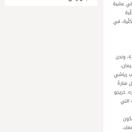
لهي عشية
ّية
لّية، في
ة، ونحن
يمان،
وب رياشي
وما تزال منارةً
ه. خريجو
 التي
سكون
عكِ،