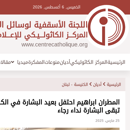
Ski
t
الخميس, 6 أغسطس, 2026
conten
اللجنة الأسقفية لوسائل ال
المركـــز الكاثولـــيـكي للإعـــلا
www.centrecatholique.org
الرئيسية
المركز الكاثوليكي
أديان
منوعات
المفكرة
مقالا
ميديا
الرئيسية
أديان
الكنيسة - لبنان
المطران ابراهيم احتفل بعيد البشارة في الك
تبقى البشارة نداء رجاء
25 مارس، 2025