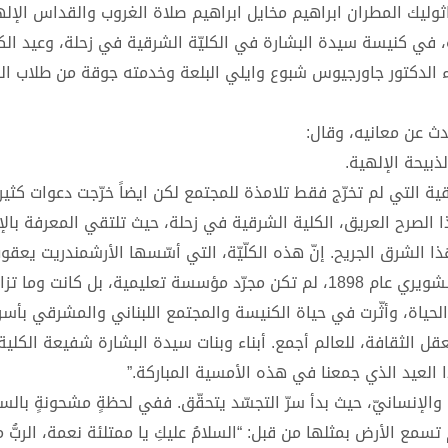
اثوليك المطران ابراهيم مخايل ابراهيم صلاة الغروب والقداس الإ
ة، في كنيسة سيدة البشارة في الكليّة الشرقية في زحلة، وعيد الكل
باء الدكتور جاورجيوس شبوع وايلي البلعة وخدمته جوقة من طلاب الك
دث عن معانيه، وقال:
ذبيحة الإلهية.
ة التي لم تخرّج فقط تلامذة للمجتمع لكن ايضاً خرّجت دعوات كثير
ا الصرح العريق، الكلية الشرقية في زحلة، حيث تلتقي المعرفة بالإ
ذا الشرق الجريح. إنّ هذه الكلّيّة، التي أسّسها الأرشمندريت يعق
في زمن الرئيس العام الايكونوموس يوسف كفوري الراهب الشويري عام 1898، لم تكن مجرّد مؤسسة تعليمية، بل كانت 
الحياة، وأثّرت في حياة الكنيسة والمجتمع اللبناني والمشرقي بأسر
 الثقافة، للعالم أجمع. أبناء وبنات سيدة البشارة شفيعة الكلية
ذا العيد الذي جمعنا في هذه الأمسية المباركة.”
والإنسانيّ، حيث بدأ سرّ التجسّد يتحقّق. ففي لحظةٍ مشحونةٍ بال
 تسمع الأرض بمثلها من قبل: “السلامُ عليكِ يا ممتلئة نعمة، الربُّ م