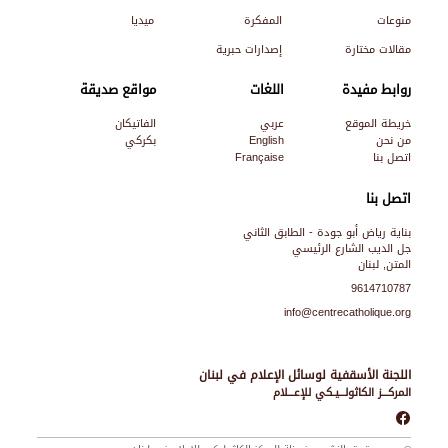
منوعات
المفكرة
ميديا
مقالات مختارة
إصدارات حبرية
روابط مفيدة
اللغات
مواقع صديقة
خريطة الموقع
عربي
الفاتيكان
من نحن
English
بكركي
اتصل بنا
Française
اتصل بنا
بناية رياض أبو جودة - الطابق الثاني
جل الديب الشارع الرئيسي
المتن, لبنان
9614710787
info@centrecatholique.org
اللجنة الأسقفية لوسائل الإعلام في لبنان
المركـــز الكاثولـــيـكي للإعـــلام