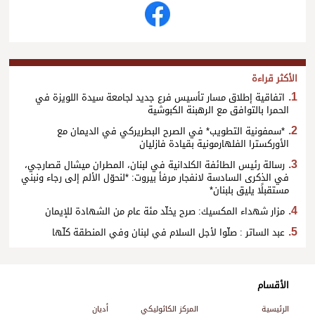
الأكثر قراءة
اتفاقية إطلاق مسار تأسيس فرع جديد لجامعة سيدة اللويزة في
الحمرا بالتوافق مع الرهبنة الكبوشية
*سمفونية التطويب* في الصرح البطريركي في الديمان مع
الأوركسترا الفلهارمونية بقيادة فازليان
رسالة رئيس الطائفة الكلدانية في لبنان، المطران ميشال قصارجي،
في الذكرى السادسة لانفجار مرفأ بيروت: *لنحوّل الألم إلى رجاء ونبني
مستقبلًا يليق بلبنان*
مزار شهداء المكسيك: صرح يخلّد مئة عام من الشهادة للإيمان
عبد الساتر : صلّوا لأجل السلام في لبنان وفي المنطقة كلّها
الأقسام
الرئيسية
المركز الكاثوليكي
أديان