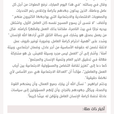
وقال في رسالته: “في هذا اليوم المبارك، نرفع الصلوات من أجل كل
عامل وعاملة، الذين يبذلون جهدهم بكرامة وإخلاص رغم التحديات
والصعوبات الاقتصادية والاجتماعية التي يواجهها الكثيرون منهم.”
وأضاف: “لا ننسى أن يسوع المسيح نفسه كان العامل الأول، واشتغل
بيديه نجارًا في بيت الناصرة، مقدّسًا بذلك العمل ومُظهِرًا كرامته. فكل
من يعمل بصدق هو يشارك في رسالة الخَلق التي أرادها الله للإنسان.”
وشدد على “أهمية احترام كرامة العامل، وضرورة توفير ظروف عمل
لائقة تضمن له حقوقه الأساسية من أجر عادل، وضمان اجتماعي، وبيئة
آمنة”، وأشار إلى أن “العمل ليس مجرد وسيلة للعيش، بل هو مشاركة
فعّالة في تحقيق الخير العام وتنمية الإنسان والمجتمع”.
كما دعا إلى “تعزيز ثقافة التضامن والمسؤولية الاجتماعية بين أرباب
العمل والعاملين”، مؤكداً أن “العدالة الاجتماعية هي حجر الأساس لأي
نهضة حقيقية”.
وختم ابراهيم: ” نسأل الله أن يبارك جميع العمال، وأن يمنحهم القوة
والصحة، ويكلّل جهودهم بالنجاح، وأن يُلهِم المسؤولين إلى سياسات
عادلة تحفظ كرامة الإنسان العامل وتؤمّن له عيشًا كريماً”.
أخبار ذات صلة: