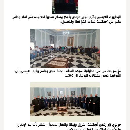
البطريرك العبسي يكّرم الوزير مرقص بأرفع وسام تقديراً لجهوده في لقاء وطني
جامع عن *مكافحة خطاب الكراهية والتضليل…
مؤتمر صحافي في مطرانية سيدة النجاة - زحلة عرض برنامج زيارة العبسي الى
الأبرشية ضمن احتفالات اليوبيل ال 300…
مولوي زار رئيس أساقفة الفرزل وزحلة والبقاع معايداً : نفتخر بأننا بلد الإيمان
والمؤمنين ابراهيم : نعول على دوركم…