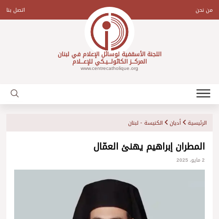
Ski
t
من نحن
اتصل بنا
conten
اللجنة الأسقفية لوسائل الإعلام في لبنان
المركـــز الكاثولـــيـكي للإعـــلام
www.centrecatholique.org
الرئيسية
أديان
الكنيسة - لبنان
المطران إبراهيم يهنئ العمّال
2 مايو، 2025