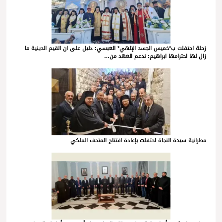
زحلة احتفلت ب*خميس الجسد الإلهي* العبسي: دليل على ان القيم الدينية ما
زال لها احترامها ابراهيم: ندعم العهد من…
مطرانية سيدة النجاة احتفلت بإعادة افتتاح المتحف الملكي