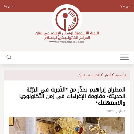
Ski
t
من نحن
اتصل بنا
conten
اللجنة الأسقفية لوسائل الإعلام في لبنان
المركـــز الكاثولـــيـكي للإعـــلام
www.centrecatholique.org
الرئيسية
أديان
الكنيسة - لبنان
المطران إبراهيم يحذّر من *التّجربة في البرّيّة
الحديثة- مقاومة الإغراءات في زمن التّكنولوجيا
والاستهلاك*
7 مارس، 2025