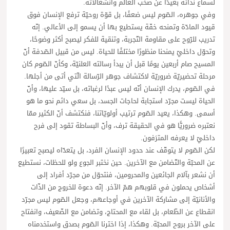
لسماع ندائه بعيدًا عن صخب العالم وانشغالاته.
وفي جوهره، الصّوم ليس ضعفًا، بل قوّة روحيّة ترفع الإنسان فوق
قيود المادّة وتمنحه خفّة يستطيع بها أن يسمو إلى الأعالي. إنّه
تدريب للرّوح على مقاومة التّجربة، وتنقية للفكر ليصبح أكثر وضوحًا،
وتحوّل داخليّ يمنحنا منظورًا مختلفًا للحياة. ليس من قبيل الصّدفة أنّ
المسيح صام أربعين يومًا قبل أن يبدأ رسالته العلنيّة، وكأنّ الصّوم كان
مرحلة تحضيريّة ضروريّة لاكتشاف جوهر الرّسالة الّتي أتى من أجلها.
في الصّوم، يدرك الإنسان أنّه ليس عبدًا لرغباته، بل سيّد عليها، وأنّ
الحياة ليست مجرّد استجابة لحاجات الجسد، بل سعي دائم نحو ما هو
أسمى. وهكذا، يعيد الصّوم ترتيب أولويّاتنا، فنكتشف أنّ الكثير ممّا
نعتبره ضروريًّا هو في الحقيقة ترف، وأنّ البساطة تقود إلى فرح
داخليّ لا يعرفه المترَفون.
لكن الصّوم لا يتوقّف عند حدود الإنسان الفرد، بل يتعدّاه ليصبح تعبيرًا
عن المحبّة والتّضامن مع الآخرين. حين نختبر الجوع ولو للحظات، نستطيع
أن نشعر بآلام الجائعين والمحرومين، فنتحوّل من مجرّد أفراد إلى
أشخاص يحملون في قلوبهم همّ الآخر. إنّه دعوة للخروج من الذّات
والأنانيّة إلى مشاركة الآخرين في أوجاعهم، وجعل الصّوم ليس مجرّد
انقطاع عن الطّعام، بل لقاء مع المحتاج، وتضامن مع الضّعيف، وانفتاح
على الآخر بروح المحبّة. وهكذا، إذا اخترنا الصّوم بصدق واستخدمناه