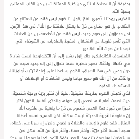
بحقيقة أنّ السّعادة لا تأتي من كثرة الممتلكات، بل من القلب الممتلئ
بمحبّة الله.
القدّيس يوحنّا الذّهبيّ الفمّ يقول: “الصّوم ليس فقط عن الامتناع عن
الطّعام، بل هو امتناع عن كلّ ما يعطّل علاقتنا مع الله”. في هذا الزّمن،
نحن مدعوّون إلى صوم جديد، ليس فقط عن الأطعمة، بل عن العادات
الّتي تأسر قلوبنا، عن الانشغال المفرط بالمادّيّات، عن الضّوضاء الّتي
تبعدنا عن صوت الله الهادئ.
الفيلسوف الكاثوليكيّ جاك إلول يشير إلى أنّ التّكنولوجيا ليست شرّيرة
في ذاتها، ولكنّها تصبح خطيرة عندما تتحوّل إلى إله جديد نعبده من
دون وعي. في هذا السّياق، الصّوم يساعدنا على إعادة ترتيب أولويّاتنا،
والتّأكّد من أنّ الله هو محور حياتنا وليس الشّاشات أو الإعلانات أو
الاستهلاك المفرط.
لكي نعيش الصّوم بطريقة حقيقيّة، علينا أن نختبر برّيّة روحيّة شخصيّة،
حيث نصمت أمام الله، نصغي إلى صوته، ونتحدّى أنفسنا لنكون أكثر
تحرّرًا من قيود هذا العصر، فنصوم عن كلّ ما يلهينا عن ملكوت الله.
إنّ مقاومة التّجربة الحديثة ليست سهلة، لكن المسيح نفسه أعطانا
المثال. فقد قاوم بالإيمان والصّلاة والصّوم. ونحن، إن سرنا على خطاه،
سنجد أنفسنا أكثر حرّيّة، وأكثر صفاءً، وأكثر قربًا من الله. فهل نحن
مستعدّون لمواجهة برّيّة هذا العصر بقوّة الرّوح، كما واجهها المسيح؟