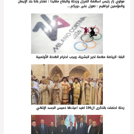
مولوي زار رئيس أساقفة الفرزل وزحلة والبقاع معايداً : نفتخر بأننا بلد الإيمان
والمؤمنين ابراهيم : نعول على دوركم…
البابا: الرياضة مهمة لخير البشرية، ويجب احترام الهدنة الأولمبية
زحلة احتفلت بالذكرى ال199 لعيد اعيادها خميس الجسد الإلهي