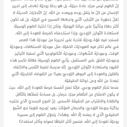
إنّ الصّوم ليس مجرّد عادة دينيّة، بل هو رحلة روحيّة تهدف إلى تحرير
الإنسان من كلّ ما يثقل روحه ويبعده عن الله. إنّ التّحدّيات الحديثة لا
تقلّ خطورة عن التّجارب الّتي واجهها المسيح في البرّيّة، بل قد تكون
أكثر دهاءً وتأثيرًا على حياتنا اليوميّة. ولكن إذا اخترنا الصّوم كوسيلة
لاستعادة التّوازن الرّوحيّ، وإذا استخدمناه كفرصة للعودة إلى الله،
فسنجد فيه قوّة روحيّة قادرة على تحريرنا من عبوديّة هذا العصر.
في عالم تكثر فيه العبوديّات الخفيّة، مثل عبوديّة الاستهلاك، وعبوديّة
الوقت، وعبوديّة الشّهوات، وعبوديّة التّكنولوجيا الّتي تسلبنا التّركيز،
وعبوديّة القلق على المستقبل، يأتي الصّوم كوسيلة فعّالة لكسر هذه
القيود واستعادة التّوازن الرّوحيّ. إنّه مدرسة لضبط النّفس والاكتفاء
بالقليل والعودة إلى الجوهر الرّوحيّ بعيدًا عن الضّوضاء الخارجيّة الّتي
تبعدنا عن الله وعن ذواتنا الحقيقيّة.
عندما نختار الصّوم بوعي، فإنّنا نمنح أنفسنا فرصة للعودة إلى الله، حيث
لا يكون الامتناع عن الطّعام مجرّد حرمان، بل مساحة لنملأها بالتّأمّل
والصّلاة والاقتراب من الحقيقة الأسمى. إنّ الجوع الجسديّ الّذي نختبره
يذكّرنا بجوعنا الرّوحيّ، والحرمان المؤقّت يعيد توجيه قلوبنا نحو الشّبع
الحقيقيّ الّذي لا يمنحه إلّا الله. وهكذا، يتحوّل الصّوم إلى مسيرة
روحيّة تقودنا إلى الله، فنصبح أكثر انتباهًا لصوته وأكثر استعدادًا