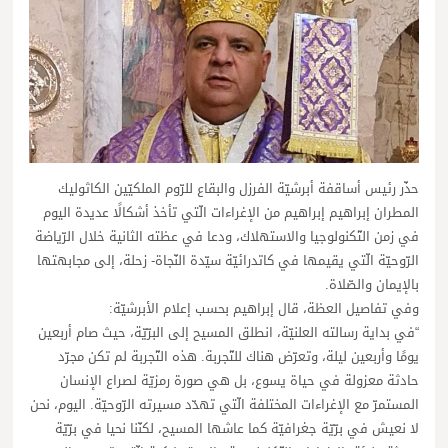
حذّر رئيس أساقفة أبرشيّة الفرزل والبقاع للرّوم الملكيّين الكاثوليك
المطران إبراهيم إبراهيم من الإغراءات الّتي تأخذ أشكالًا عديدة اليوم
في زمن التّكنولوجيا والاستهلاك، ودعا في عظته الثانية خلال الرّياضة
الرّوحيّة الّتي يقيمها في كاتدرائيّة سيّدة النّجاة- زحلة، إلى مجابهتها
بالإيمان والصّلاة.
وفي تفاصيل العظة، قال إبراهيم بحسب إعلام الأبرشيّة:
“في بداية رسالته العلنيّة، انطلق المسيح إلى البرّيّة، حيث صام أربعين
يومًا وأربعين ليلة، وتعرّض هناك للتّجربة. هذه التّجربة لم تكن مجرّد
حادثة معزولة في حياة يسوع، بل هي صورة رمزيّة لصراع الإنسان
المستمرّ مع الإغراءات المختلفة الّتي تهدّد مسيرته الرّوحيّة. اليوم، نحن
لا نعيش في برّيّة جغرافيّة كما عاشها المسيح، لكنّنا نحيا في برّيّة