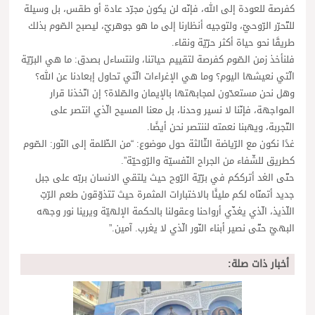
كفرصة للعودة إلى الله، فإنّه لن يكون مجرّد عادة أو طقس، بل وسيلة
للتّحرّر الرّوحيّ، ولتوجيه أنظارنا إلى ما هو جوهريّ، ليصبح الصّوم بذلك
طريقًا نحو حياة أكثر حرّيّة ونقاء.
فلنأخذ زمن الصّوم كفرصة لتقييم حياتنا، ولنتساءل بصدق: ما هي البرّيّة
الّتي نعيشها اليوم؟ وما هي الإغراءات الّتي تحاول إبعادنا عن الله؟
وهل نحن مستعدّون لمجابهتها بالإيمان والصّلاة؟ إن اتّخذنا قرار
المواجهة، فإنّنا لا نسير وحدنا، بل معنا المسيح الّذي انتصر على
التّجربة، ويهبنا نعمته لننتصر نحن أيضًا.
غدًا نكون مع الرّياضة الثّالثة حول موضوع: “من الظّلمة إلى النّور: الصّوم
كطريق للشّفاء من الجراح النّفسيّة والرّوحيّة”.
حتّى الغد أترككم في برّيّة الرّوح حيث يلتقي الانسان بربّه على جبل
جديد أتمنّاه لكم مليئًا بالاختبارات المثمرة حيث تتذوّقون طعم الرّبّ
اللّذيذ، الّذي يغذّي أرواحنا وعقولنا بالحكمة الإلهيّة ويرينا نور وجهه
البهيّ حتّى نصير أبناء النّور الّذي لا يغرب. آمين.”
أخبار ذات صلة: