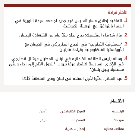
الأكثر قراءة
اتفاقية إطلاق مسار تأسيس فرع جديد لجامعة سيدة اللويزة في
الحمرا بالتوافق مع الرهبنة الكبوشية
مزار شهداء المكسيك: صرح يخلّد مئة عام من الشهادة للإيمان
*سمفونية التطويب* في الصرح البطريركي في الديمان مع
الأوركسترا الفلهارمونية بقيادة فازليان
رسالة رئيس الطائفة الكلدانية في لبنان، المطران ميشال قصارجي،
في الذكرى السادسة لانفجار مرفأ بيروت: *لنحوّل الألم إلى رجاء ونبني
مستقبلًا يليق بلبنان*
عبد الساتر : صلّوا لأجل السلام في لبنان وفي المنطقة كلّها
الأقسام
الرئيسية
المركز الكاثوليكي
أديان
منوعات
المفكرة
ميديا
مقالات مختارة
إصدارات حبرية