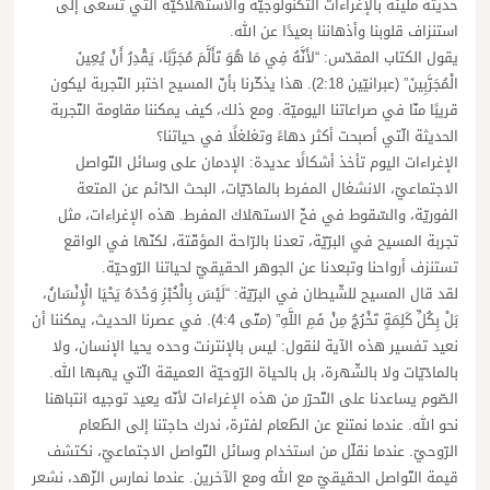
حديثة مليئة بالإغراءات التّكنولوجيّة والاستهلاكيّة الّتي تسعى إلى
استنزاف قلوبنا وأذهاننا بعيدًا عن الله.
يقول الكتاب المقدّس: “لأَنَّهُ فِي مَا هُوَ تَأَلَّمَ مُجَرَّبًا، يَقْدِرُ أَنْ يُعِينَ
الْمُجَرَّبِينَ” (عبرانيّين 2:18). هذا يذكّرنا بأنّ المسيح اختبر التّجربة ليكون
قريبًا منّا في صراعاتنا اليوميّة. ومع ذلك، كيف يمكننا مقاومة التّجربة
الحديثة الّتي أصبحت أكثر دهاءً وتغلغلًا في حياتنا؟
الإغراءات اليوم تأخذ أشكالًا عديدة: الإدمان على وسائل التّواصل
الاجتماعيّ، الانشغال المفرط بالمادّيّات، البحث الدّائم عن المتعة
الفوريّة، والسّقوط في فخّ الاستهلاك المفرط. هذه الإغراءات، مثل
تجربة المسيح في البرّيّة، تعدنا بالرّاحة المؤقّتة، لكنّها في الواقع
تستنزف أرواحنا وتبعدنا عن الجوهر الحقيقيّ لحياتنا الرّوحيّة.
لقد قال المسيح للشّيطان في البرّيّة: “لَيْسَ بِالْخُبْزِ وَحْدَهُ يَحْيَا الْإِنْسَانُ،
بَلْ بِكُلِّ كَلِمَةٍ تَخْرُجُ مِنْ فَمِ اللَّهِ” (متّى 4:4). في عصرنا الحديث، يمكننا أن
نعيد تفسير هذه الآية لنقول: ليس بالإنترنت وحده يحيا الإنسان، ولا
بالمادّيّات ولا بالشّهرة، بل بالحياة الرّوحيّة العميقة الّتي يهبها الله.
الصّوم يساعدنا على التّحرّر من هذه الإغراءات لأنّه يعيد توجيه انتباهنا
نحو الله. عندما نمتنع عن الطّعام لفترة، ندرك حاجتنا إلى الطّعام
الرّوحيّ. عندما نقلّل من استخدام وسائل التّواصل الاجتماعيّ، نكتشف
قيمة التّواصل الحقيقيّ مع الله ومع الآخرين. عندما نمارس الزّهد، نشعر