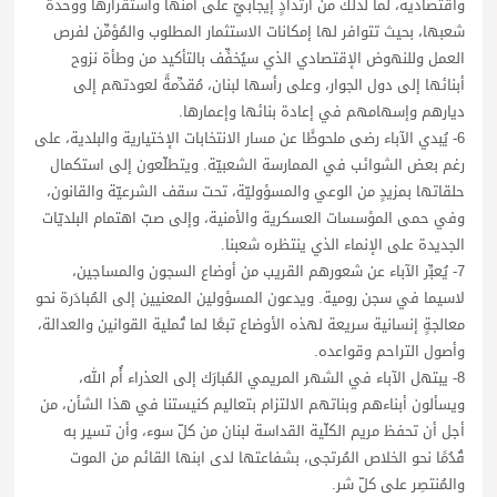
واقتصادية، لما لذلك من ارتدادٍ إيجابيّ على أمنها واستقرارها ووحدة
شعبها، بحيث تتوافر لها إمكانات الاستثمار المطلوب والمُؤمِّن لفرص
العمل وللنهوض الإقتصادي الذي سيُخفِّف بالتأكيد من وطأة نزوح
أبنائها إلى دول الجوار، وعلى رأسها لبنان، مُقدِّمةً لعودتهم إلى
ديارهم وإسهامهم في إعادة بنائها وإعمارها.
6- يُبدي الآباء رضى ملحوظًا عن مسار الانتخابات الإختيارية والبلدية، على
رغم بعض الشوائب في الممارسة الشعبيّة. ويتطلّعون إلى استكمال
حلقاتها بمزيدٍ من الوعي والمسؤوليّة، تحت سقف الشرعيّة والقانون،
وفي حمى المؤسسات العسكرية والأمنية، وإلى صبّ اهتمام البلديّات
الجديدة على الإنماء الذي ينتظره شعبنا.
7- يُعبِّر الآباء عن شعورهم القريب من أوضاع السجون والمساجين،
لاسيما في سجن رومية. ويدعون المسؤولين المعنيين إلى المُبادَرة نحو
معالجةٍ إنسانية سريعة لهذه الأوضاع تبعًا لما تُملية القوانين والعدالة،
وأصول التراحم وقواعده.
8- يبتهل الآباء في الشهر المريمي المُبارَك إلى العذراء أُم الله،
ويسألون أبناءهم وبناتهم الالتزام بتعاليم كنيستنا في هذا الشأن، من
أجل أن تحفظ مريم الكلّية القداسة لبنان من كلّ سوء، وأن تسير به
قُدُمًا نحو الخلاص المُرتجى، بشفاعتها لدى ابنها القائم من الموت
والمُنتصِر على كلّ شر.