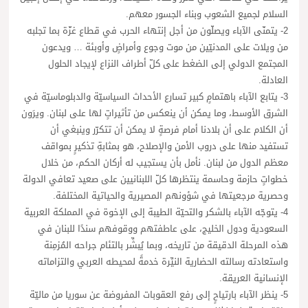
السلام لجميع الشعوب وبناء الجسور معهم.
2- يتمنّى الآباء ويصلّون من أجل إنتهاء الحرب في قطاع غزّة بما تجلبه
من ويلات على المدنيّين من موت وجوع وأمراضٍ وأوبئة … ويدعون
المجتمع الدولي إلى الضغط على كلّ أطراف النزاع لإيجاد الحلول
العادلة.
3- يتابع الآباء باهتمامٍ كبير تسارع الأحداث السياسيّة والدبلوماسيّة في
الشرق الأوسط، وما يمكن أن ينعكس من تأثيراتٍ لها على لبنان. ويرَون
أن الكلام على أن بلادنا أمام فرصةٍ لا يمكن أن تتكرّر وينبغي أن
تستفيد منها على دروب الأمن والإصلاح، هو بمثابةِ تذكيرٍ بمواقف
معظم الدول من لبنان. نأمل بأن يستجيب له أركان الحكم، من خلال
خطواتٍ حازمة وحاسمة ينتظرها كلّ اللبنانيين على صعيد تعافي الدولة
وحصرية مرجعيتها في شؤونهم المصيرية والحياتية المختلفة.
4- يتوجّه الآباء بالشكر والتحيّة الطيبة إلى الإخوة في المملكة العربية
السعودية ودول الخليج، على عاطفتهم ووقوفهم سندًا للبنان في
هذه المرحلة الدقيقة من تاريخه، وبما يُبشِّر بالتئام جراحه المُزمِنة
واستعادته رسالته الحضارية النيِّرة خدمةً لمحيطه العربي والتزاماته
الإنسانية العريقة.
5- ينظر الآباء بارتياحٍ إلى رفع العقوبات المفروضة عن سوريا من ماليّة