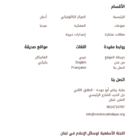
الأقسام
الرئيسية
المركز الكاثوليكي
أديان
منوعات
المفكرة
ميديا
مقالات مختارة
إصدارات حبرية
روابط مفيدة
اللغات
مواقع صديقة
خريطة الموقع
عربي
الفاتيكان
من نحن
English
بكركي
اتصل بنا
Française
اتصل بنا
بناية رياض أبو جودة - الطابق الثاني
جل الديب الشارع الرئيسي
المتن, لبنان
9614710787
info@centrecatholique.org
اللجنة الأسقفية لوسائل الإعلام في لبنان