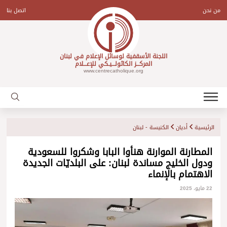
Ski
t
من نحن
اتصل بنا
conten
اللجنة الأسقفية لوسائل الإعلام في لبنان
المركـــز الكاثولـــيـكي للإعـــلام
www.centrecatholique.org
الرئيسية
أديان
الكنيسة - لبنان
المطارنة الموارنة هنأوا البابا وشكروا للسعودية
ودول الخليج مساندة لبنان: على البلديّات الجديدة
الاهتمام بالإنماء
22 مايو، 2025