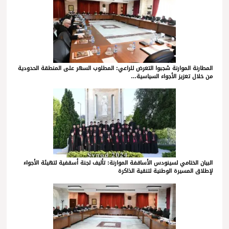
المطارنة الموارنة شجبوا التعرض للراعي: المطلوب السهر على المنطقة الحدودية
من خلال تعزيز الأجواء السياسية…
البيان الختامي لسينودس الأساقفة الموارنة: تأليف لجنة أسقفية لتهيئة الأجواء
لإطلاق المسيرة الوطنية لتنقية الذاكرة