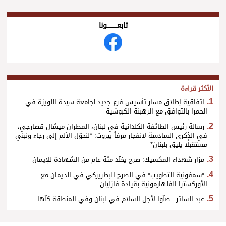
تابعــــــــــونا
الأكثر قراءة
اتفاقية إطلاق مسار تأسيس فرع جديد لجامعة سيدة اللويزة في
الحمرا بالتوافق مع الرهبنة الكبوشية
رسالة رئيس الطائفة الكلدانية في لبنان، المطران ميشال قصارجي،
في الذكرى السادسة لانفجار مرفأ بيروت: *لنحوّل الألم إلى رجاء ونبني
مستقبلًا يليق بلبنان*
مزار شهداء المكسيك: صرح يخلّد مئة عام من الشهادة للإيمان
*سمفونية التطويب* في الصرح البطريركي في الديمان مع
الأوركسترا الفلهارمونية بقيادة فازليان
عبد الساتر : صلّوا لأجل السلام في لبنان وفي المنطقة كلّها