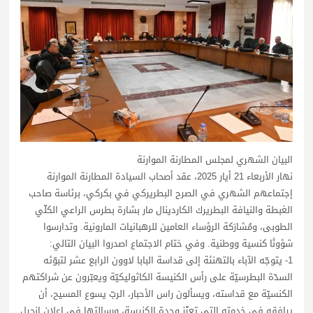
البيان الشهري لمجلس المطارنة الموارنة
نهار الأربعاء 21 أيار 2025، عقد أصحاب السيادة المطارنة الموارنة
إجتماعهم الشهري في الصرح البطريركي في بكركي، برئاسة صاحب
الغبطة والنيافة البطريرك الكاردينال مار بشارة بطرس الراعي الكلّي
الطوبى، ومُشارَكة الرؤساء العامين للرهبانيات المارونية. وتدارسوا
شؤونًا كنسية ووطنية. وفي ختام الاجتماع اصدروا البيان التالي:
1- يتوجّه الآباء بالتهنئة إلى قداسة البابا لاوون الرابع عشر لتبوّئه
السدّة البطرسيّة على رأس الكنيسة الكاثوليكيّة ويعبّرون عن شراكتهم
الكنسيّة مع قداسته، ويسألون راس الأحبار، الربّ يسوع المسيح، أن
يرافقه في خدمته التي تعزّز وحدة الكنيسة، ورسالتها في إعلان إنجيل