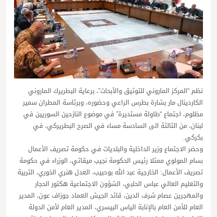
نظم “المركز الماروني للتوثيق والأبحاث”، برعاية البطريرك الماروني
الكاردينال مار بشارة بطرس الراعي وحضوره، وبرئاسة المطران سمير
مظلوم، اجتماع “طاولة مستديرة” في موضوع النازحين السوريين في
لبنان، من الثالثة الى السادسة مساء في الصرح البطريركي، في
بكركي.
وحضر الاجتماع وزير الداخلية والبلديات في حكومة تصريف الأعمال
بسام المولوي ممثلا رئيس الحكومة نجيب ميقاتي، الوزراء في حكومة
تصريف الأعمال: الخارجية عبد الله بوحبيب، العدل هنري الخوري، التربية
والتعليم العالي عباس الحلبي، الشؤون الاجتماعية هكتور الحجار
والمهجرين عصام شرف الدين، قائد الجيش العماد جوزاف عون، المدير
العام للأمن العام بالإنابة الياس البيسري، المدير العام لأمن الدولة