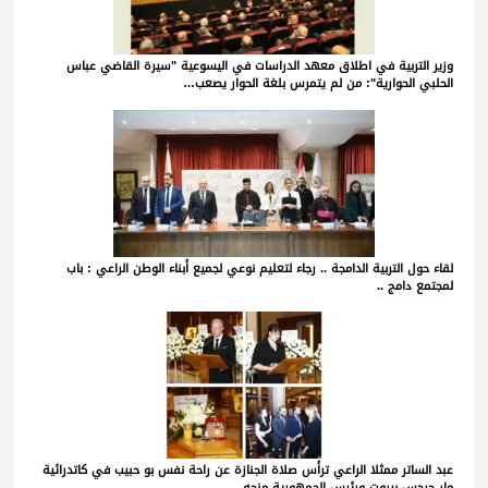
وزير التربية في اطلاق معهد الدراسات في اليسوعية "سيرة القاضي عباس
الحلبي الحوارية": من لم يتمرس بلغة الحوار يصعب…
لقاء حول التربية الدامجة .. رجاء لتعليم نوعي لجميع أبناء الوطن الراعي : باب
لمجتمع دامج ..
عبد الساتر ممثلا الراعي ترأس صلاة الجنازة عن راحة نفس بو حبيب في كاتدرائية
مار جرجس بيروت ورئيس الجمهورية منحه…