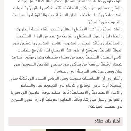
اللواء طوني صليبا، ومحافظو الشمال وعكار وبعلبك الهرمل وزحلة
والبقاع وممثلون عن مركزي الأبحاث “ستاتيستيكس ليبانون” و”الدولية
للمعلومات” ورؤساء وأعضاء اللجان الاستراتيجية والقانونية والسياسية
والتربوية في “المركز”.
وأفاد المركز بأن “هذا الاجتماع المغلق خصص للقاء غبطة البطريرك
وأعضاء لجان المركز للاستماع والتباحث مع عدد من الوزراء المختصين
والمحافظين وقائد الجيش والمديرين العامين المدنيين والامنيين في
الدولة اللبنانية، ويتوقع ان يلي هذا الاجتماع لقاء ثان مع منظمات
الأمم المتحدة المختصة وعدد من سفراء منظمات ودول مؤثرة، تمهيدا
لإصدار “وثيقة موقف” من بكركي في موضوع النازحين السوريين في
لبنان وسبل عودتهم الكريمة الى وطنهم”.
وأشار إلى أن “المناقشات تطرقت وفق البرنامج المحدد الى ثلاثة محاور
رئيسية: أولا، عرض الوقائع والأرقام في الديموغرافيا، والمخاطر
والأعباء الاقتصادية والاجتماعية؛ ثانيا، خطط عودة النازحين الى سوريا
والعوائق وسبل تجاوزها، وثالثا، التدابير المرحلية لإدارة النزوح السوري
في مختلف المجالات”.
أخبار ذات صلة: