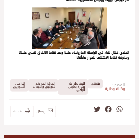
الحلبي خلال لقاء في الرابطة المارونية: علينا رصد نقاط الاتفاق لنبني عليها
ومعرفة نقاط الاختلاف للحوار بشأنها
بكركي
البطريرك مار
المركز الماروني
النازحين
المصدر:
بشارة بطرس
للتوثيق والأبحاث
السوريين
وكالة وطنية
الراعي
Twitter
Facebook
WhatsApp
إرسال
طباعة