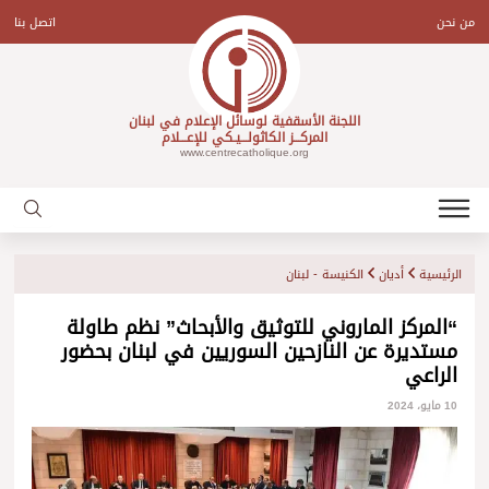
Ski
t
من نحن
اتصل بنا
conten
اللجنة الأسقفية لوسائل الإعلام في لبنان
المركـــز الكاثولـــيـكي للإعـــلام
www.centrecatholique.org
الرئيسية
أديان
الكنيسة - لبنان
“المركز الماروني للتوثيق والأبحاث” نظم طاولة
مستديرة عن النازحين السوريين في لبنان بحضور
الراعي
10 مايو، 2024