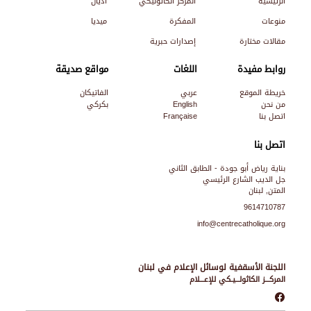
الرئيسية
المركز الكاثوليكي
أديان
منوعات
المفكرة
ميديا
مقالات مختارة
إصدارات حبرية
روابط مفيدة
اللغات
مواقع صديقة
خريطة الموقع
عربي
الفاتيكان
من نحن
English
بكركي
اتصل بنا
Française
اتصل بنا
بناية رياض أبو جودة - الطابق الثاني
جل الديب الشارع الرئيسي
المتن, لبنان
9614710787
info@centrecatholique.org
اللجنة الأسقفية لوسائل الإعلام في لبنان
المركـــز الكاثولـــيـكي للإعـــلام