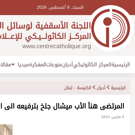
Ski
t
السبت, 8 أغسطس, 2026
conten
اللجنة الأسقفية لوسائل ال
المركـــز الكاثولـــيـكي للإعـــلا
www.centrecatholique.org
الرئيسية
المركز الكاثوليكي
أديان
منوعات
المفكرة
مقالا
ميديا
الرئيسية
أديان
الكنيسة - لبنان
المرتضى هنأ الأب ميشال جلخ بترفيعه الى ال
9 مارس، 2024