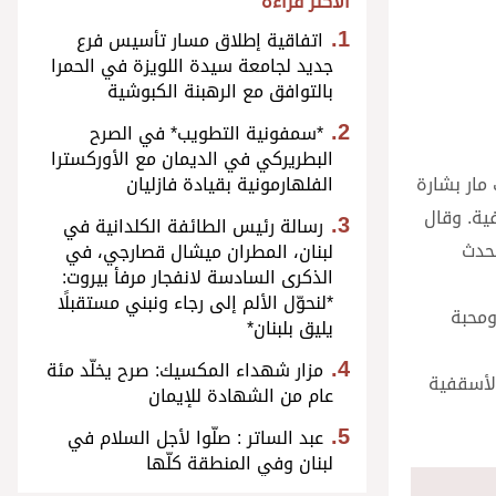
الأكثر قراءة
اتفاقية إطلاق مسار تأسيس فرع
جديد لجامعة سيدة اللويزة في الحمرا
بالتوافق مع الرهبنة الكبوشية
*سمفونية التطويب* في الصرح
البطريركي في الديمان مع الأوركسترا
مار بشارة
الفلهارمونية بقيادة فازليان
فية. وقال
رسالة رئيس الطائفة الكلدانية في
لحدث
لبنان، المطران ميشال قصارجي، في
الذكرى السادسة لانفجار مرفأ بيروت:
*لنحوّل الألم إلى رجاء ونبني مستقبلًا
ومحبة
يليق بلبنان*
مزار شهداء المكسيك: صرح يخلّد مئة
الأسقفية
عام من الشهادة للإيمان
عبد الساتر : صلّوا لأجل السلام في
لبنان وفي المنطقة كلّها