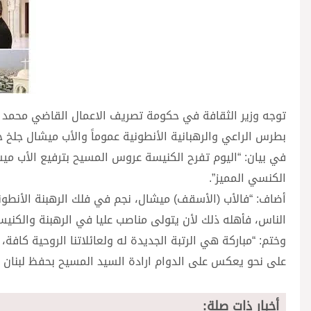
توجه وزير الثقافة في حكومة تصريف الاعمال القاضي محمد وسا
بطرس الراعي والرهبانية الأنطونية عموماً والأب ميشال جلخ خص
في بيان: “اليوم تفرح الكنيسة عروس المسيح بترفيع الأب ميشا
الكنسي المميز”.
أضاف: “فالأب (الأسقف) ميشال، نجم في فلك الرهبنة الأنطوني
الناس، فأهله ذلك لأن يتولى مناصب عليا في الرهبنة والكنيسة
وختم: “مباركة هي الرتبة الجديدة له ولعائلاتنا الروحية كافة
على نحو يعكس على الدوام ارادة السيد المسيح بحفظ لبنان ال
أخبار ذات صلة: