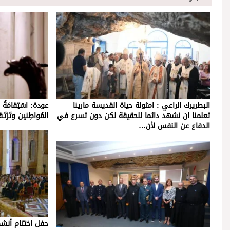
البطريرك الراعي : امثولة حياة القديسة مارينا
عودة: اسْتِقامَةُ ال
تعلمنا ان نشهد دائما للحقيقة لكن دون تسرع في
المُواطِنين وتَرْتَـ
الدفاع عن النفس لأن…