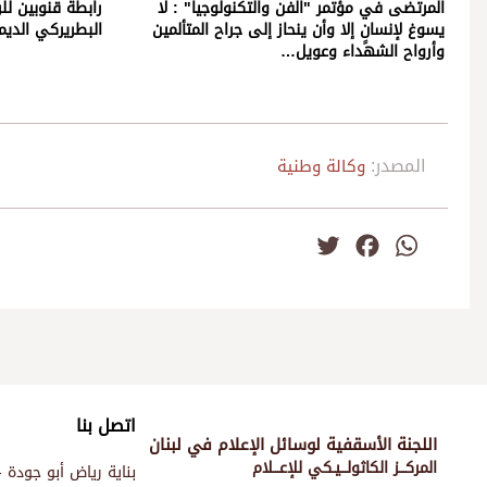
المرتضى في مؤتمر "الفن والتكنولوجيا" : لا
رابطة قنوبين لل
يسوغ لإنسانٍ إلا وأن ينحاز إلى جراح المتألمين
البطريركي الديمان - الاح
وأرواح الشهداء وعويل…
المصدر:
وكالة وطنية
Twitter
Facebook
WhatsApp
اتصل بنا
اللجنة الأسقفية لوسائل الإعلام في لبنان
المركـــز الكاثولـــيـكي للإعـــلام
بناية رياض أبو جودة -