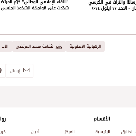
"اللقاء الإعلامي الوطني" كرّم المرتض
رسالة والتراث في الكرسي
شدّدت على مُواجهة الشذوذ الجنسي
د ٢٢ ايلول ٢٠٢٤
الرهبانية الأنطونية
وزير الثقافة محمد المرتضى
الأب 
إرسال
الأقسام
روا
 الطابق
الرئيسية
المركز
أديان
خري