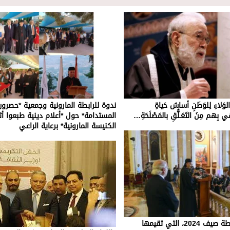
وَلاءِ لِلوَطَنِ أساسُ حَياةِ
ندوة للرابطة المارونية وجمعية *حصرون
قي بِهم مِنَ التَعَـلُّقِ بالمَصْلَحَةِ…
المستدامة* حول *أعلام دينية طبعوا 
الكنيسة المارونية* برعاية الراعي
حفل اختتام أنشطة صيف 2024، التي تقيمها