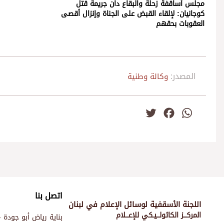
مجلس أساقفة زحلة والبقاع دان جريمة قتل
كوجانيان: لإلقاء القبض على الجناة وإنزال أقصى
العقوبات بحقهم
المصدر:
وكالة وطنية
Twitter
Facebook
WhatsApp
اتصل بنا
اللجنة الأسقفية لوسائل الإعلام في لبنان
المركـــز الكاثولـــيـكي للإعـــلام
بناية رياض أبو جودة -