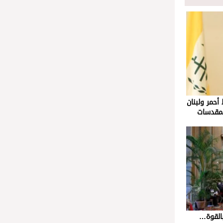
أحمر ولبنان
المقدسات
 بالقوة…