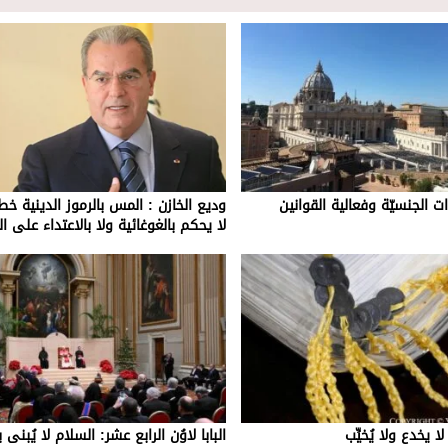
ت الجنسيّة وفعالية القوانين
وديع الخازن : المس بالرموز الدينية خط 
لا يحكم بالغوغائية ولا بالاعتداء على 
ا يخدع ولا يُخيِّب
البابا لاوُن الرابع عشر: السلام لا يُبنى