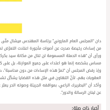
دان “المجلس العام الماروني” برئاسة المهندس ميشال متّى في
من إساءات رخيصة صدرت عن أصوات مأجورة اعتادت التعرّض لمقا
ورأى أن “هذه الحملة المسمومة لن تنال من مكانة سيد بكركي 
مساس بشخصه إنما هو اعتداء على جميع الموارنة، بل على كل ل
وإذ رفض المجلس أن “تمرّ هذه الإساءات من دون محاسبة”، دعا
العقوبات بهم، لأنّ التهاون في مثل هذه القضايا يشكّل تشجيع
وأكد أن “البطريرك الراعي، بمواقفه الجريئة وصوته الحر يعبّر 
عن لبنان الرسالة والدور”.
أخبار ذات صلة: