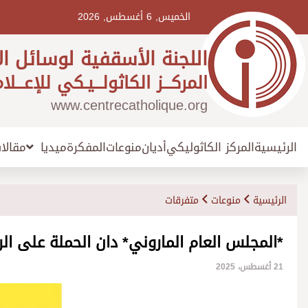
Ski
t
الخميس, 6 أغسطس, 2026
conten
اللجنة الأسقفية لوسائل ال
المركـــز الكاثولـــيـكي للإعـــلا
www.centrecatholique.org
الرئيسية
المركز الكاثوليكي
أديان
منوعات
المفكرة
مقالا
ميديا
الرئيسية
منوعات
متفرقات
*المجلس العام الماروني* دان الحملة على ا
21 أغسطس، 2025