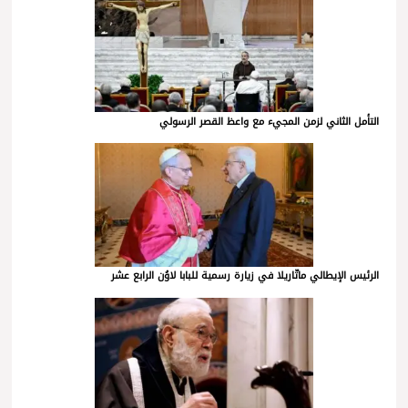
التأمل الثاني لزمن المجيء مع واعظ القصر الرسولي
الرئيس الإيطالي ماتّاريلا في زيارة رسمية للبابا لاوُن الرابع عشر