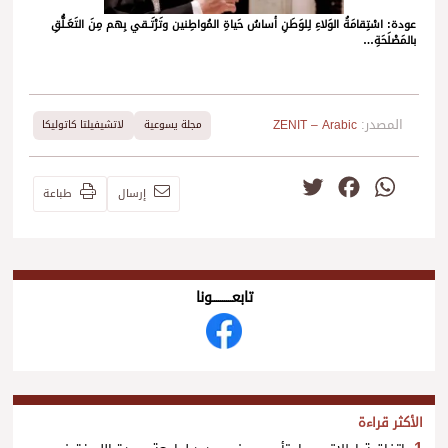
عودة: اسْتِقامَةُ الوَلاءِ لِلوَطَنِ أساسُ حَياةِ المُواطِنين وتَرْتَـقي بِهم مِنَ التَعَـلُّقِ
بالمَصْلَحَةِ…
المصدر:
ZENIT – Arabic
مجلة يسوعية
لاتشيفيلتا كاتوليكا
Twitter
Facebook
WhatsApp
إرسال
طباعة
تابعــــــــــونا
الأكثر قراءة