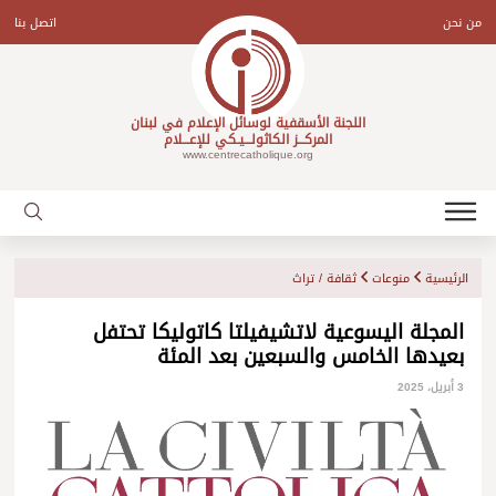
Ski
t
من نحن
اتصل بنا
conten
اللجنة الأسقفية لوسائل الإعلام في لبنان
المركـــز الكاثولـــيـكي للإعـــلام
www.centrecatholique.org
الرئيسية
منوعات
ثقافة / تراث
المجلة اليسوعية لاتشيفيلتا كاتوليكا تحتفل
بعيدها الخامس والسبعين بعد المئة
3 أبريل، 2025