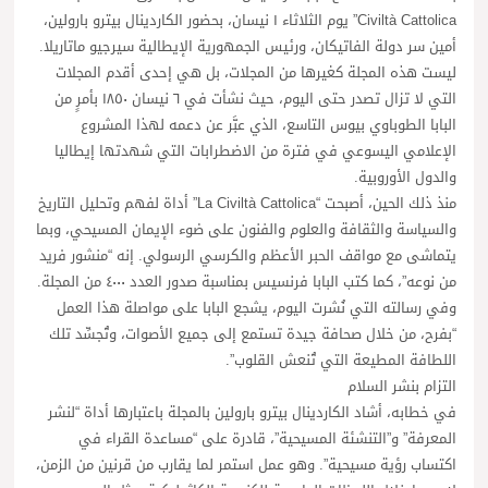
Civiltà Cattolica” يوم الثلاثاء ١ نيسان، بحضور الكاردينال بيترو بارولين،
أمين سر دولة الفاتيكان، ورئيس الجمهورية الإيطالية سيرجيو ماتاريلا.
ليست هذه المجلة كغيرها من المجلات، بل هي إحدى أقدم المجلات
التي لا تزال تصدر حتى اليوم، حيث نشأت في ٦ نيسان ١٨٥٠ بأمرٍ من
البابا الطوباوي بيوس التاسع، الذي عبَّر عن دعمه لهذا المشروع
الإعلامي اليسوعي في فترة من الاضطرابات التي شهدتها إيطاليا
والدول الأوروبية.
منذ ذلك الحين، أصبحت “La Civiltà Cattolica” أداة لفهم وتحليل التاريخ
والسياسة والثقافة والعلوم والفنون على ضوء الإيمان المسيحي، وبما
يتماشى مع مواقف الحبر الأعظم والكرسي الرسولي. إنه “منشور فريد
من نوعه”، كما كتب البابا فرنسيس بمناسبة صدور العدد ٤٠٠٠ من المجلة.
وفي رسالته التي نُشرت اليوم، يشجع البابا على مواصلة هذا العمل
“بفرح، من خلال صحافة جيدة تستمع إلى جميع الأصوات، وتُجسِّد تلك
اللطافة المطيعة التي تُنعش القلوب”.
التزام بنشر السلام
في خطابه، أشاد الكاردينال بيترو بارولين بالمجلة باعتبارها أداة “لنشر
المعرفة” و”التنشئة المسيحية”، قادرة على “مساعدة القراء في
اكتساب رؤية مسيحية”. وهو عمل استمر لما يقارب من قرنين من الزمن،