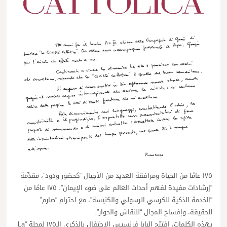
١٧٥ عامًا من الحياة ومرافقة العديد من الأجيال “كحضور ودود”، مقدِّمة
“إرشادات مفيدة لفهم أحداث العالم على ضوء الإيمان”. ١٧٥ عامًا من
“الخدمة الذكية للكرسي الرسولي والكنيسة”، مع احترام “صارم”
للحقيقة، وإفساح المجال “للنقاش والحوار”.
بهذه الكلمات، افتتح البابا فرنسيس الاحتفال بالذكرى الـ١٧٥ لمجلة “La