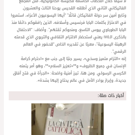
لا سيما خلال اللحظات الحاسمة للكنيسة الكاثوليكية، مثل المجمع
الفاتيكاني الثاني الذي أطلقه القديس يوحنا الثالث والعشرون.
وتابع أمين سر دولة الفاتيكان قائلًا” “أيها اليسوعيون الأعزاء، استمروا
في الاعتزاز بكلمات البابا فرنسيس وأسلافه، الذين رافقوكم دائمًا منذ
البابا الطوباوي بيوس التاسع، ومنحوكم ثقتهم”. وأضاف: “الاحتفال
بالذكرى الـ١٧٥ يعني استحضار الالتزام الثقافي والتربوي الذي قدمته
الرهبنة اليسوعية”، معربًا عن تقديره الخاص “للحضور في العالم
الرقمي”.
إنه «التزام متميز وسخي»، يسير جنبًا إلى جنب مع «احترام كرامة
الإنسان في جميع الظروف» و**«تعزيز السلام»**، وهو أمر يثمنه
الكرسي الرسولي. ومن هنا، تبرز أمنية واضحة: «الجرأة في فتح آفاق
جديدة، وإبراز بوادر الأمل في عالم يحتاج إليها بشدة».
أخبار ذات صلة: