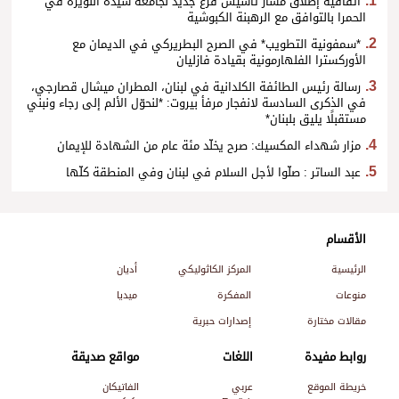
اتفاقية إطلاق مسار تأسيس فرع جديد لجامعة سيدة اللويزة في
الحمرا بالتوافق مع الرهبنة الكبوشية
*سمفونية التطويب* في الصرح البطريركي في الديمان مع
الأوركسترا الفلهارمونية بقيادة فازليان
رسالة رئيس الطائفة الكلدانية في لبنان، المطران ميشال قصارجي،
في الذكرى السادسة لانفجار مرفأ بيروت: *لنحوّل الألم إلى رجاء ونبني
مستقبلًا يليق بلبنان*
مزار شهداء المكسيك: صرح يخلّد مئة عام من الشهادة للإيمان
عبد الساتر : صلّوا لأجل السلام في لبنان وفي المنطقة كلّها
الأقسام
الرئيسية
المركز الكاثوليكي
أديان
منوعات
المفكرة
ميديا
مقالات مختارة
إصدارات حبرية
روابط مفيدة
اللغات
مواقع صديقة
خريطة الموقع
عربي
الفاتيكان