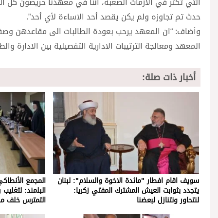
التي تكثر في الازمات الصعبة، اننا في معهدنا حريصون كل الح
حدث تم تجاوزه ولم يكن يقصد أحد الاساءة لأي أحد”.
وأضاف: “ان المعهد يرحب بعودة الطالبات الى مقاعدهن وصفوف
المعهد ومعالجة الترتيبات الادارية التفصيلية بين الادارة والطل
أخبار ذات صلة:
سويف اقام افطار "مائدة الاخوة والسلام": لبنان
المجمع الأنطاكي
يتجدد بثوابت العيش المشترك المفتي زكريا:
البلمند: لتغليب 
لنتحاور ونتنازل لبعضنا
التمترس خلف م