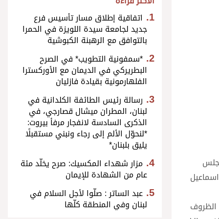
الأكثر قراءة
اتفاقية إطلاق مسار تأسيس فرع
جديد لجامعة سيدة اللويزة في الحمرا
بالتوافق مع الرهبنة الكبوشية
*سمفونية التطويب* في الصرح
البطريركي في الديمان مع الأوركسترا
الفلهارمونية بقيادة فازليان
رسالة رئيس الطائفة الكلدانية في
لبنان، المطران ميشال قصارجي، في
الذكرى السادسة لانفجار مرفأ بيروت:
*لنحوّل الألم إلى رجاء ونبني مستقبلًا
يليق بلبنان*
مجلس
مزار شهداء المكسيك: صرح يخلّد مئة
عام من الشهادة للإيمان
اسماعيل
عبد الساتر : صلّوا لأجل السلام في
لبنان وفي المنطقة كلّها
 الظروف