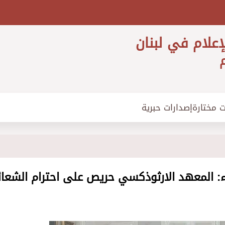
إعلام في لبنان
م
ت مختارة
إصدارات حبرية
اء: المعهد الارثوذكسي حريص على احترام الشعائ