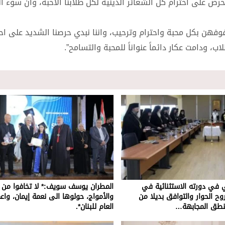
رص على احترام كل الشعائر الدينية لكل طلابنا الاحبة، وان سوء 
هن بكل محبة واحترام وترحيب، واننا نبدي حرصنا الشديد على اح
اب، ودامت عكار دائماً عنواناً للمحبة والتسامح”.
 في دورته الاستثنائية في
المطران يوسف سويف:* لا تخافوا من 
روح الحوار والتوافق بديلا من
والأمواج، حولوها الى نعمة إيمان، واعمل
نطق المجابهة…
العام للبنان*.