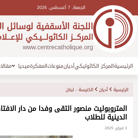
Ski
t
الجمعة, 7 أغسطس, 2026
conten
اللجنة الأسقفية لوسائل ال
المركـــز الكاثولـــيـكي للإعـــلا
www.centrecatholique.org
الرئيسية
المركز الكاثوليكي
أديان
منوعات
المفكرة
مقالا
ميديا
الرئيسية
أديان
الكنيسة - لبنان
المتروبوليت منصور التقى وفدا من دار الافت
الدينية للطلاب
3 فبراير، 2025