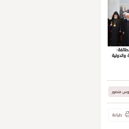
طائفة:
ة والدولية
يوس منصور
طباعة