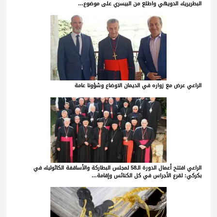
البطريريك الدويهي واطلع من البيسري على موضوع…
الراعي عرض مع زواره في الديمان الاوضاع وشؤونا عامة
الراعي افتتح أعمال الدورة الـ58 لمجلس البطاركة والأساقفة الكاثوليك في
بكركي: لقرع الأجراس في كل الكنائس وإقامة…