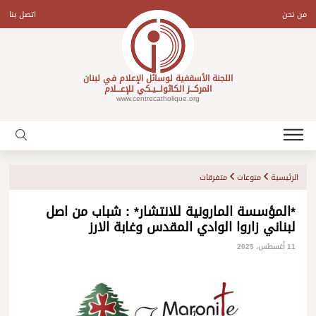
Ski
t
من نحن
اتصل بنا
conten
اللجنة الأسقفية لوسائل الإعلام في لبنان
المركـــز الكاثولـــيـكي للإعـــلام
www.centrecatholique.org
الرئيسية
منوعات
متفرقات
*المؤسسة المارونية للانتشار* : شباب من اصل
لبناني زاروا الوادي المقدس وغابة الارز
11 أغسطس، 2025