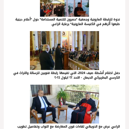
ندوة للرابطة المارونية وجمعية *حصرون للتنمية المستدامة* حول *أعلام دينية
طبعوا أثرهم في الكنيسة المارونية* برعاية الراعي
حفل اختتام أنشطة صيف 2024، التي تقيمها رابطة قنوبين للرسالة والتراث في
الكرسي البطريركي الديمان - الاحد ٢٢ ايلول ٢٠٢٤
الراعي عرض مع الدويهي لقاءات قوى المعارضة مع النواب وتفاصيل تطويب