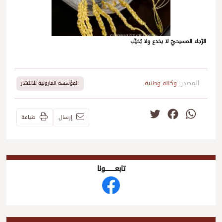
الرّجاء المسيحيّ لا يخدع ولا يُخيِّب
المصدر:
وكالة وطنية
المؤسسة المارونية للانتشار
Twitter
Facebook
WhatsApp
إرسال
طباعة
تابعــــــــــونا