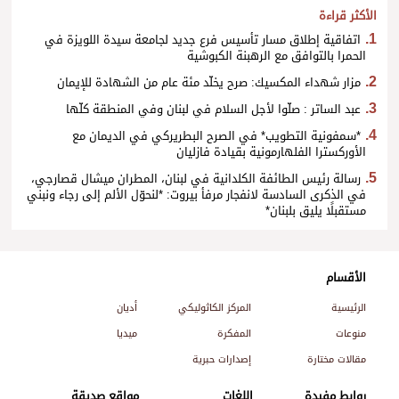
الأكثر قراءة
اتفاقية إطلاق مسار تأسيس فرع جديد لجامعة سيدة اللويزة في
الحمرا بالتوافق مع الرهبنة الكبوشية
مزار شهداء المكسيك: صرح يخلّد مئة عام من الشهادة للإيمان
عبد الساتر : صلّوا لأجل السلام في لبنان وفي المنطقة كلّها
*سمفونية التطويب* في الصرح البطريركي في الديمان مع
الأوركسترا الفلهارمونية بقيادة فازليان
رسالة رئيس الطائفة الكلدانية في لبنان، المطران ميشال قصارجي،
في الذكرى السادسة لانفجار مرفأ بيروت: *لنحوّل الألم إلى رجاء ونبني
مستقبلًا يليق بلبنان*
الأقسام
الرئيسية
المركز الكاثوليكي
أديان
منوعات
المفكرة
ميديا
مقالات مختارة
إصدارات حبرية
روابط مفيدة
اللغات
مواقع صديقة