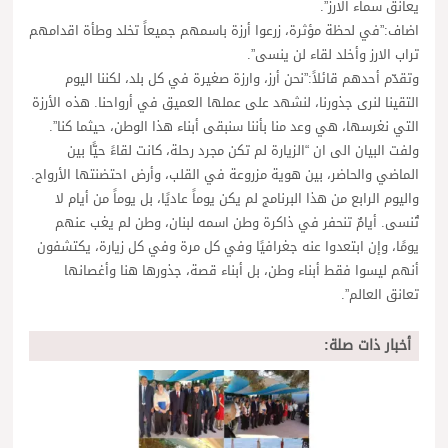
يعانق سماء الارز”.
اضاف:”في لحظة مؤثرة، زرعوا أرزة باسمهم جميعاً تخلد وطأة اقدامهم
تراب الارز وأخلد لقاء لن ينسى”.
وتقدّم أحدهم قائلاً:”نحن أرز، وارزة صغيرة في كل بلد، لكننا اليوم
التقينا لنرى جذورنا، لنشهد على عملها العميق في أرواحنا. هذه الأرزة
التي نغرسها، هي وعد منا بأننا سنبقى أبناء هذا الوطن، حيثما كنا”.
ولفت البيان الى ان “الزيارة لم تكن مجرد رحلة، كانت لقاءً حيًّا بين
الماضي والحاضر، بين هوية مزروعة في القلب، وأرض احتضنتها الأرواح.
واليوم الرابع من هذا البرنامج لم يكن يوماً عاديًا، بل يوماً من أيام لا
تُنسى. أيامٌ تنحفر في ذاكرة وطن اسمه لبنان، وطن لم يغب عنهم
يومًا، وإن ابتعدوا عنه جغرافيًا وفي كل مرة وفي كل زيارة، يكتشفون
أنهم ليسوا فقط أبناء وطن، بل أبناء قصة، جذورها هنا وأغصانها
تعانق العالم”.
أخبار ذات صلة: