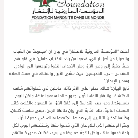
أعلنت “المؤسسة المارونية للانتشار” في بيان ان “مجموعة من الشباب
والصبايا من أصل لبناني، قدموا من بلاد الاغتراب حاملين في قلوبهم
حنينًا دفينًا إلى وطن الأرز، وطن الأجداد، التقوا وتوجهوا الى الوادي
المقدس – درب القديسين، حيث مشى الأبرار والنسّاك في صمت الصلاة
وهدير الإيمان”.
تابع البيان:”هناك، خطوا على الأثر ذاته، حاملين في خطواتهم شغف
الاكتشاف وانبهار اللقاء الأول بجذورٍ طالما سمعوا عنها، ولكن اليوم…
يلمسونها. ومن درب القداسة إلى غابة الأرز، رمز الصمود والخلود، كانت
المحطة التالية. تلك الغابة التي وإن طالها الزمن، تبقى شامخة كلبنان،
وكأنها تحضن الزائرين إلى صدرها. اجتمعوا هناك، في حضرة الأرز،
وغنّوا لوطنهم الأم، لللاوطان التي قدموا منها وتحتضنهم اليوم، لكل
بلدة قدموا منها، ولكل لهجة حملوها من بعيد، فكانت صدى كلماتهم